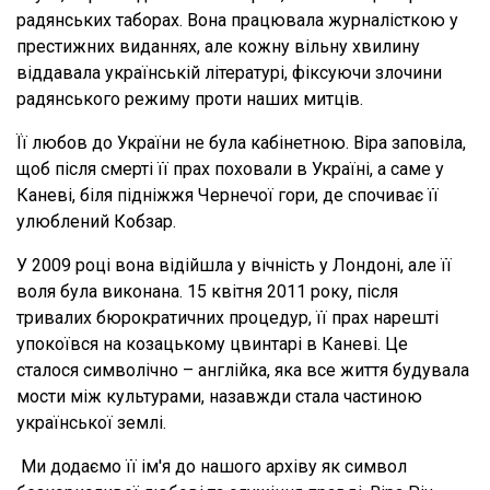
радянських таборах. Вона працювала журналісткою у
престижних виданнях, але кожну вільну хвилину
віддавала українській літературі, фіксуючи злочини
радянського режиму проти наших митців.
Її любов до України не була кабінетною. Віра заповіла,
щоб після смерті її прах поховали в Україні, а саме у
Каневі, біля підніжжя Чернечої гори, де спочиває її
улюблений Кобзар.
У 2009 році вона відійшла у вічність у Лондоні, але її
воля була виконана. 15 квітня 2011 року, після
тривалих бюрократичних процедур, її прах нарешті
упокоївся на козацькому цвинтарі в Каневі. Це
сталося символічно – англійка, яка все життя будувала
мости між культурами, назавжди стала частиною
української землі.
Ми додаємо її ім'я до нашого архіву як символ