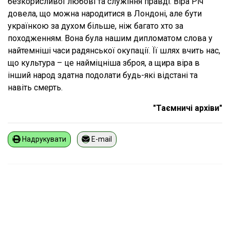
безкорисливої любові та служіння правді. Віра Річ
довела, що можна народитися в Лондоні, але бути
українкою за духом більше, ніж багато хто за
походженням. Вона була нашим дипломатом слова у
найтемніші часи радянської окупації. Її шлях вчить нас,
що культура – це найміцніша зброя, а щира віра в
інший народ здатна подолати будь-які відстані та
навіть смерть.
"Таємничі архіви"
Надрукувати
E-mail