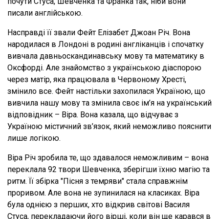
почути Стуса, Шевченка та Франка так, ніби вони
писали англійською.
Насправді її звали Фейт Елізабет Джоан Річ. Вона
народилася в Лондоні в родині англіканців і спочатку
вивчала давньоскандинавську мову та математику в
Оксфорді. Але знайомство з українською діаспорою
через матір, яка працювала в Червоному Хресті,
змінило все. Фейт настільки захопилася Україною, що
вивчила нашу мову та змінила своє ім’я на український
відповідник – Віра. Вона казала, що відчуває з
Україною містичний зв’язок, який неможливо пояснити
лише логікою.
Віра Річ зробила те, що здавалося неможливим – вона
переклала 92 твори Шевченка, зберігши їхню магію та
ритм. Її збірка "Пісня з темряви" стала справжнім
проривом. Але вона не зупинилася на класиках. Віра
була однією з перших, хто відкрив світові Василя
Стуса, перекладаючи його вірші, коли він ще карався в