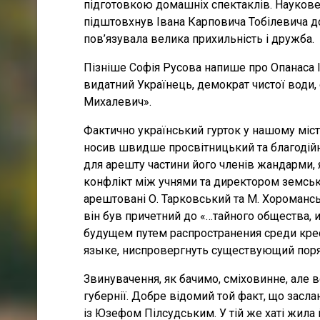
підготовкою домашніх спектаклів. Науков
підштовхнув Івана Карповича Тобілевича до 
пов’язувала велика прихильність і дружба.
Пізніше Софія Русова напише про Опанаса 
видатний Українець, демократ чистої води,
Михалевич».
Фактично український гурток у нашому міст
носив швидше просвітницький та благодійни
для арешту частини його членів жандарми,
конфлікт між учнями та директором земськ
арештовані О. Тарковський та М. Хороманс
він був причетний до «…тайного общества
будущем путем распространения среди кре
языке, ниспровергнуть существующий поря
Звинувачення, як бачимо, сміховинне, але во
губернії. Добре відомий той факт, що засл
із Юзефом Пілсудським. У тій же хаті жила