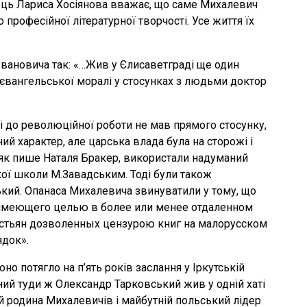
ець Лариса Хосіянова вважає, що саме Михалевич
професійної літературної творчості. Усе життя їх
Івановича так: «…Жив у Єлисаветграді ще один
 євангельської моралі у стосунках з людьми доктор
і до революційної роботи не мав прямого стосунку,
й характер, але царська влада була на сторожі і
 як пише Наталя Бракер, використали надуманий
ої школи М.Завадським. Тоді були також
ький. Опанаса Михалевича звинуватили у тому, що
, имеющего целью в более или менее отдаленном
стьян дозволенных цензурою книг на малорусском
док».
но потягло на п’ять років заслання у Іркутській
аний туди ж Олександр Тарковський жив у одній хаті
 й родина Михалевичів і майбутній польський лідер