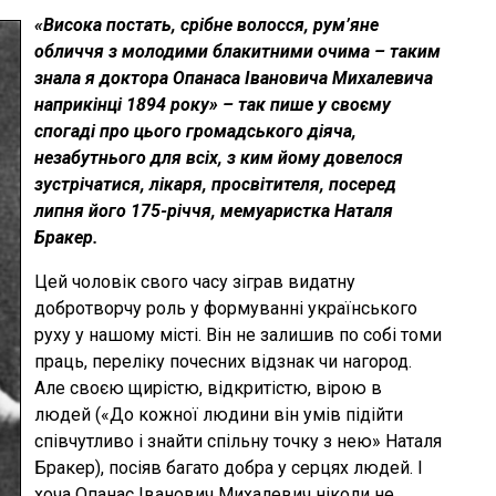
«Висока постать, срібне волосся, рум’яне
обличчя з молодими блакитними очима – таким
знала я доктора Опанаса Івановича Михалевича
наприкінці 1894 року» – так пише у своєму
спогаді про цього громадського діяча,
незабутнього для всіх, з ким йому довелося
зустрічатися, лікаря, просвітителя, посеред
липня його 175-річчя, мемуаристка Наталя
Бракер.
Цей чоловік свого часу зіграв видатну
добротворчу роль у формуванні українського
руху у нашому місті. Він не залишив по собі томи
праць, переліку почесних відзнак чи нагород.
Але своєю щирістю, відкритістю, вірою в
людей («До кожної людини він умів підійти
співчутливо і знайти спільну точку з нею» Наталя
Бракер), посіяв багато добра у серцях людей. І
хоча Опанас Іванович Михалевич ніколи не