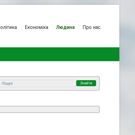
олітика
Економіка
Людина
Про нас
Знайти