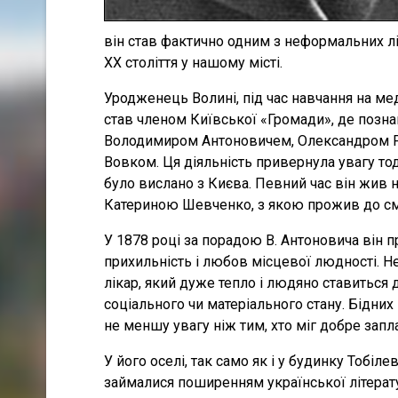
він став фактично одним з неформальних лі
ХХ століття у нашому місті.
Уродженець Волині, під час навчання на ме
став членом Київської «Громади», де позна
Володимиром Антоновичем, Олександром 
Вовком. Ця діяльність привернула увагу то
було вислано з Києва. Певний час він жив
Катериною Шевченко, з якою прожив до см
У 1878 році за порадою В. Антоновича він 
прихильність і любов місцевої людності. Не
лікар, який дуже тепло і людяно ставиться д
соціального чи матеріального стану. Бідних
не меншу увагу ніж тим, хто міг добре запл
У його оселі, так само як і у будинку Тобіле
займалися поширенням української літерат