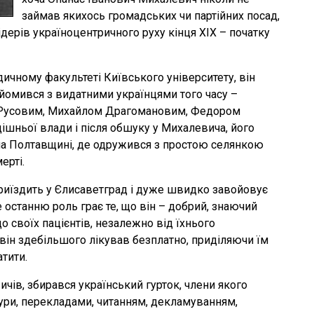
займав якихось громадських чи партійних посад,
дерів україноцентричного руху кінця ХІХ – початку
дичному факультеті Київського університету, він
йомився з видатними українцями того часу –
Русовим, Михайлом Драгомановим, Федором
дішньої влади і після обшуку у Михалевича, його
 на Полтавщині, де одружився з простою селянкою
ерті.
приїздить у Єлисаветград і дуже швидко завойовує
 останню роль грає те, що він – добрий, знаючий
о своїх пацієнтів, незалежно від їхнього
 він здебільшого лікував безплатно, приділяючи їм
атити.
вичів, збирався український гурток, члени якого
ури, перекладами, читанням, декламуванням,