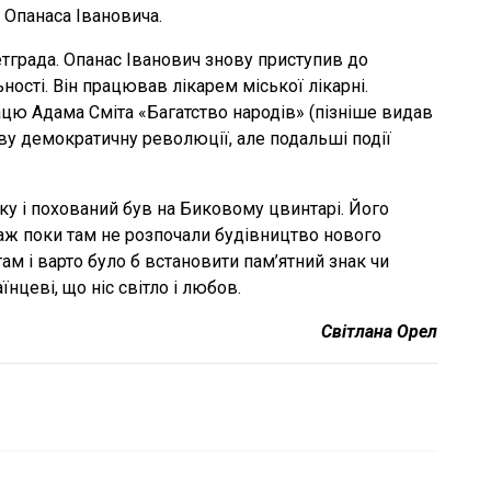
 Опанаса Івановича.
тграда. Опанас Іванович знову приступив до
ності. Він працював лікарем міської лікарні.
ацю Адама Сміта «Багатство народів» (пізніше видав
еву демократичну революції, але подальші події
у і похований був на Биковому цвинтарі. Його
, аж поки там не розпочали будівництво нового
ам і варто було б встановити пам’ятний знак чи
цеві, що ніс світло і любов.
Світлана Орел