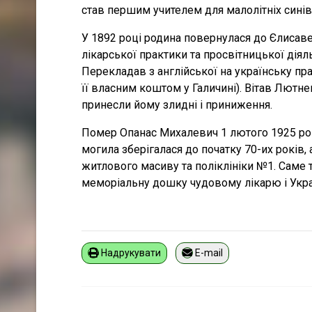
став першим учителем для малолітніх синів
У 1892 році родина повернулася до Єлисаве
лікарської практики та просвітницької діяль
Перекладав з англійської на українську пр
її власним коштом у Галичині). Вітав Лютн
принесли йому злидні і приниження.
Помер Опанас Михалевич 1 лютого 1925 рок
могила зберігалася до початку 70-их років
житлового масиву та поліклініки №1. Саме т
меморіальну дошку чудовому лікарю і Україн
Надрукувати
E-mail