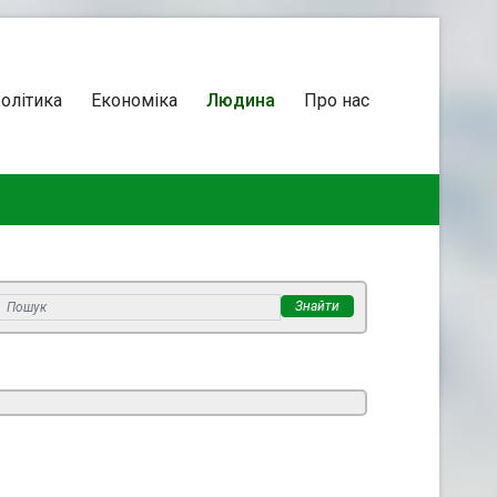
олітика
Економіка
Людина
Про нас
Знайти