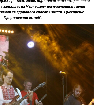
дний Яр”. Фестиваль відновлює свою історію після
нову запрошує на Черкащину шанувальників гарної
кування та здорового способу життя. Цьогорічне
. Продовження історії”.