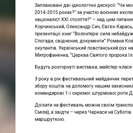
Заплановані дві ідеологічні дискусії: “Чи 
2014-2015 роках?” за участю воєнних експе
націоналіст ХХІ століття?” – над цим пита
Корчинський, Олександр Сич, Євген Карась, 
презентації книг “Волонтери: сила небайд
Спогади, свідчення, документи” Романа Кова
окупантів. Український повстанський рух н
Митрофаненка, “Церква Святого пророка Іллі
Будуть розгорнуті виставки, майстер-класи 
З року в рік фестивальний майданчик пере
збору коштів на допомогу нашим захисникам
командирові 1-ї окремої штурмової роти ДУ
Доїхати на фестиваль можна своїм транспор
Сміла), а звідти – через Черкаси на Суботів
маршруткою.