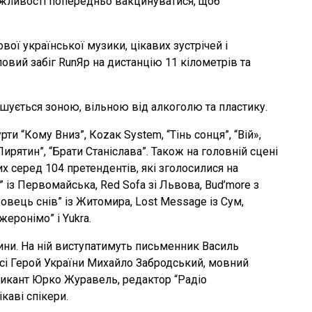
можливості попередньо вакцинуватися, щоб
вої української музики, цікавих зустрічей і
ловий забіг RunЯр на дистанцію 11 кілометрів та
ується зоною, вільною від алкоголю та пластику.
и “Кому Вниз”, Коzак System, “Тінь сонця”, “Вій»,
“Пирятин”, “Брати Станіслава”. Також на головній сцені
их серед 104 претендентів, які зголосилися на
в” із Первомайська, Red Sofa зі Львова, Bud’more з
Ловець снів” із Житомира, Lost Message із Сум,
жеронімо” і Yukra.
ини. На ній виступатимуть письменник Василь
сі Герой України Михайло Забродський, мовний
икант Юрко Журавель, редактор “Радіо
ікаві спікери.