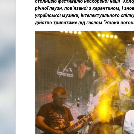
столицею фестивалю нескореної нації “Холо
річної паузи, пов’язаної з карантином, і з
української музики, інтелектуального спіл
дійство триватиме під гаслом “Новий вогонь