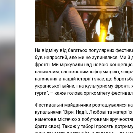
На відміну від багатьох популярних фестива
був непростий, але ми не зупинялися. Ми 
фронті. Ми міркували над новою концепціє
насиченим, наповненим інформацією, яскра
натхнення в нашій історії і знає, що бороть
української війни, і на культурному фронті,
гурти”, – каже голова оргкомітету фестив
Фестивальні майданчики розташувалися на 
купальнями “Віри, Надії, Любові та матері їх
наметове містечко з побутовими зручностя
брати своє). Також у таборі просять дотрим