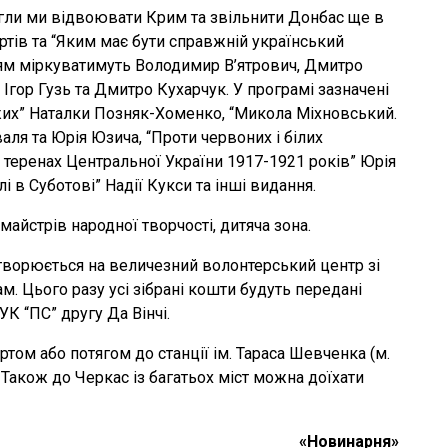
могли ми відвоювати Крим та звільнити Донбас ще в
ртів та “Яким має бути справжній український
нням міркуватимуть Володимир В’ятрович, Дмитро
Ігор Гузь та Дмитро Кухарчук. У програмі зазначені
ужих” Наталки Позняк-Хоменко, “Микола Міхновський.
ля та Юрія Юзича, “Проти червоних і білих
а теренах Центральної України 1917-1921 років” Юрія
 в Суботові” Надії Кукси та інші видання.
майстрів народної творчості, дитяча зона.
творюється на величезний волонтерський центр зі
. Цього разу усі зібрані кошти будуть передані
К “ПС” другу Да Вінчі.
том або потягом до станції ім. Тараса Шевченка (м.
. Також до Черкас із багатьох міст можна доїхати
«Новинарня»