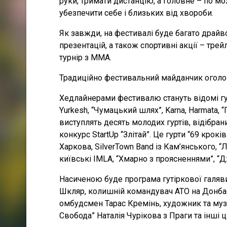
руки, тримати дистанцію, а головне – по 
убезпечити себе і близьких від хвороби.
Як завжди, на фестивалі буде багато драйво
презентацій, а також спортивні акції – трей
турнір з ММА.
Традиційно фестивальний майданчик оголош
Хедлайнерами фестивалю стануть відомі гурт
Yurkesh, “Чумацький шлях”, Karna, Harmata, 
виступлять десять молодих гуртів, відібран
конкурс StartUp “Злітай”. Це гурти “69 крокі
Харкова, SilverTown Band із Кам’янського, “
київські IMLA, “Хмарно з проясненнями”, “Д
Насиченою буде програма гутіркової галяв
Шкляр, колишній командувач АТО на Донба
омбудсмен Тарас Кремінь, художник та муз
Свобода” Наталія Чурікова з Праги та інші ц