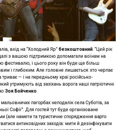
лів, вхід на “Холодний Яр”
безкоштовний
. “Цей рік
й далі з вашою підтримкою допомагали воїнам на
ю фестивалю, і цього року він буде ще більш
вим і глибоким. Але головне лишається: хто черпає
ба триває — і на передньому краї російсько-
 який утримують від зазіхань ворога наші патріотичні
алю
Зоя Бойченко
.
мальовничих пагорбах неподалік села Суботів, за
ньої Софії”. Для гостей тут буде організоване
ми (але намети та туристичне спорядження варто
уватися антиковідних заходів: мити й дезінфікувати