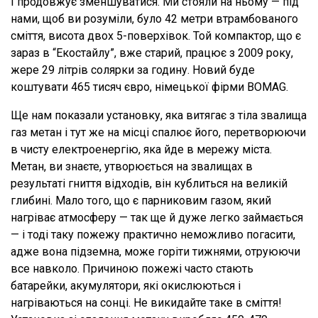
І продовжує зменшуватися. Ми стояли на ньому — під
нами, щоб ви розуміли, було 42 метри втрамбованого
сміття, висота двох 5-поверхівок. Той компактор, що є
зараз в “Екостайлу”, вже старий, працює з 2009 року,
жере 29 літрів солярки за годину. Новий буде
коштувати 465 тисяч євро, німецької фірми BOMAG.
Ще нам показали установку, яка витягає з тіла звалища
газ метан і тут же на місці спалює його, перетворюючи
в чисту електроенергію, яка йде в мережу міста.
Метан, ви знаєте, утворюється на звалищах в
результаті гниття відходів, він кублиться на великій
глибині. Мало того, що є парниковим газом, який
нагріває атмосферу — так ще й дуже легко займається
— і тоді таку пожежу практично неможливо погасити,
адже вона підземна, може горіти тижнями, отруюючи
все навколо. Причиною пожежі часто стають
батарейки, акумулятори, які окислюються і
нагріваються на сонці. Не викидайте таке в сміття!