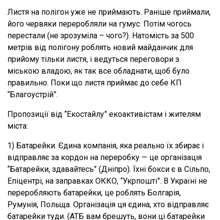
Листя на полігон уже не приймають. Раніше приймали,
його червяки переробляли на гумус. Потім чогось
перестали (не зрозуміла – чого?). Натомість за 500
метрів від полігону роблять новий майданчик для
прийому тільки листя, і ведуться переговори з
міською владою, як так все обладнати, щоб було
правильно. Поки що листя приймає до себе КП
“Благоустрій”.
Пропозиції від “Екостайлу” екоактивістам і жителям
міста:
1) Батарейки. Єдина компанія, яка реально їх збирає і
відправляє за кордон на переробку — це організація
“Батарейки, здавайтесь” (Дніпро). Їхні бокси є в Сільпо,
Епіцентрі, на заправках ОККО, “Укрпошті”. В Україні не
переробляють батарейки, це роблять Болгарія,
Румунія, Польща. Організація ця єдина, хто відправляє
батарейки туди. (АТБ вам брешуть, вони ці батарейки