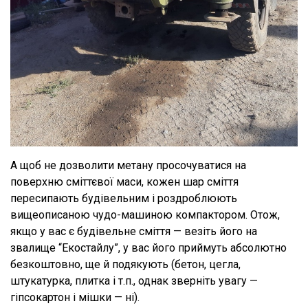
А щоб не дозволити метану просочуватися на
поверхню сміттєвої маси, кожен шар сміття
пересипають будівельним і роздроблюють
вищеописаною чудо-машиною компактором. Отож,
якщо у вас є будівельне сміття — везіть його на
звалище “Екостайлу”, у вас його приймуть абсолютно
безкоштовно, ще й подякують (бетон, цегла,
штукатурка, плитка і т.п., однак зверніть увагу —
гіпсокартон і мішки — ні).