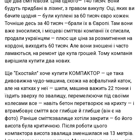
ще два сміттєвози. Ціна одного— 140 тисяч. Вони
будуть придбані в лізинг, з правом викупу. Оці, яких ви
бачите щодня — були куплені за 60 тисяч євро кожен.
Точніше десь за 40 тисяч —брали їх в Європі. Там вони
вже зносилися, і місцеві сміттєві компанії їх списали,
продали українцям — плюс ще ціна за розмитнення на
кордоні, виходить 60 тисяч. Але вони зношені і часто
ламаються, на ремонт іде купа грошей. Тому компанія
вирішила купити два нових.
Ще “Екостайл” хоче купити КОМПАКТОР — це така
дивовижна чудо-машина, схожа на асфальтний каток,
але на катках у неї — шипи, машина важить 22 тонни і
їздить зверху по звалищу, перемелюючи під своїми
колесами все — навіть бетон перетворює на крихту — і
втрамбовує сміття все глибше й глибше (він є на
фото). Раніше сміттєзвалище хотіли закрити — бо його
висота була критичною. Після роботи цього
компактора висота звалища зменшилася на 13 метрів.