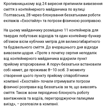
Кропивницькому від 24 вересня припинили вивезення
сміття з контейнерного майданчика по вулиці
Полтавська, 28 через блокування безхатьками роботи
екіпажів «Екостайлу» та погрози фізичною розправою.
На цьому майданчику розміщено 11 контейнерів для
твердих побутових відходів та один контейнер-бункер
об’ємом вісім кубічних метрів для великогабаритного
та будівельного сміття. До вчорашнього дня відходи
вивозили щодня. «Проте з початку серпня неподалік
від контейнерного майданчика відкрили пункт
прийому вторсировини. А поруч безхатьки встановили
собі намет, де проживає 8–10 осіб. З моменту
створення цього пункту прийому співробітники
компанії «Екостайл» почали отримувати погрози
фізичної розправи від безхатьків за те, що вивозять
сміття. Також вони періодично блокують роботу
вантажників та водіїв, перегороджуючи палицями
виїзд», – розповіли в компанії.