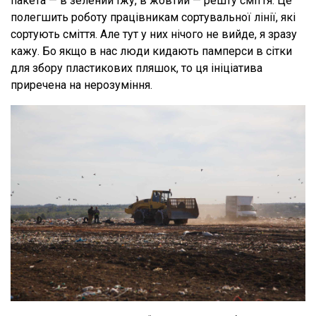
пакета — в зелений їжу, в жовтий — решту сміття. Це
полегшить роботу працівникам сортувальної лінії, які
сортують сміття. Але тут у них нічого не вийде, я зразу
кажу. Бо якщо в нас люди кидають памперси в сітки
для збору пластикових пляшок, то ця ініціатива
приречена на нерозуміння.