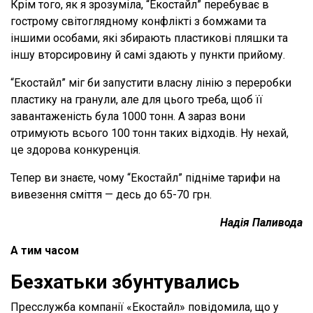
Крім того, як я зрозуміла, “Екостайл” перебуває в
гострому світоглядному конфлікті з бомжами та
іншими особами, які збирають пластикові пляшки та
іншу вторсировину й самі здають у пункти прийому.
“Екостайл” міг би запустити власну лінію з переробки
пластику на гранули, але для цього треба, щоб її
завантаженість була 1000 тонн. А зараз вони
отримують всього 100 тонн таких відходів. Ну нехай,
це здорова конкуренція.
Тепер ви знаєте, чому “Екостайл” підніме тарифи на
вивезення сміття — десь до 65-70 грн.
Надія Паливода
А тим часом
Безхатьки збунтувались
Пресслужба компанії «Екостайл» повідомила, що у