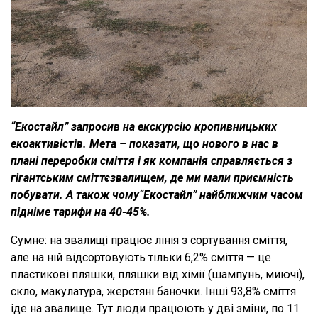
“Екостайл” запросив на екскурсію кропивницьких
екоактивістів. Мета – показати, що нового в нас в
плані переробки сміття і як компанія справляється з
гігантським сміттєзвалищем, де ми мали приємність
побувати. А також чому“Екостайл” найближчим часом
підніме тарифи на 40-45%.
Сумне: на звалищі працює лінія з сортування сміття,
але на ній відсортовують тільки 6,2% сміття — це
пластикові пляшки, пляшки від хімії (шампунь, миючі),
скло, макулатура, жерстяні баночки. Інші 93,8% сміття
іде на звалище. Тут люди працюють у дві зміни, по 11