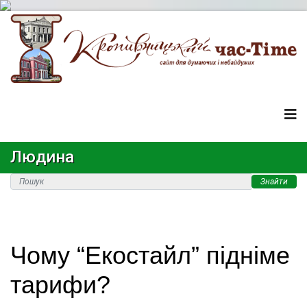
Людина
Знайти
Чому “Екостайл” підніме
тарифи?