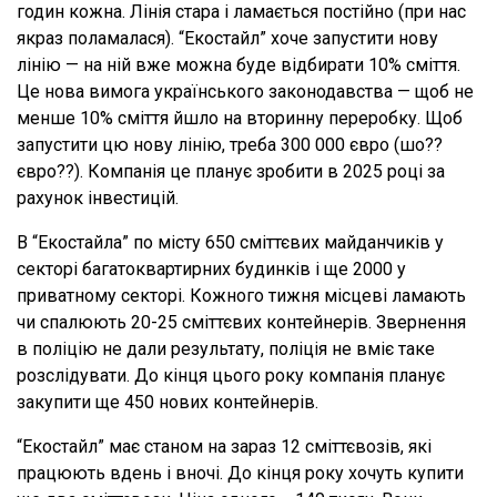
годин кожна. Лінія стара і ламається постійно (при нас
якраз поламалася). “Екостайл” хоче запустити нову
лінію — на ній вже можна буде відбирати 10% сміття.
Це нова вимога українського законодавства — щоб не
менше 10% сміття йшло на вторинну переробку. Щоб
запустити цю нову лінію, треба 300 000 євро (шо??
євро??). Компанія це планує зробити в 2025 році за
рахунок інвестицій.
В “Екостайла” по місту 650 сміттєвих майданчиків у
секторі багатоквартирних будинків і ще 2000 у
приватному секторі. Кожного тижня місцеві ламають
чи спалюють 20-25 сміттєвих контейнерів. Звернення
в поліцію не дали результату, поліція не вміє таке
розслідувати. До кінця цього року компанія планує
закупити ще 450 нових контейнерів.
“Екостайл” має станом на зараз 12 сміттєвозів, які
працюють вдень і вночі. До кінця року хочуть купити