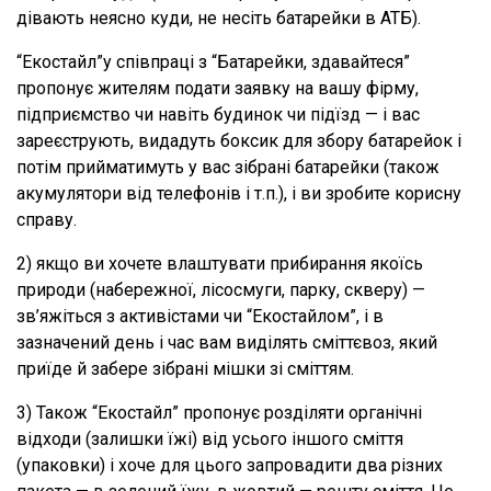
дівають неясно куди, не несіть батарейки в АТБ).
“Екостайл”у співпраці з “Батарейки, здавайтеся”
пропонує жителям подати заявку на вашу фірму,
підприємство чи навіть будинок чи підїзд — і вас
зареєструють, видадуть боксик для збору батарейок і
потім прийматимуть у вас зібрані батарейки (також
акумулятори від телефонів і т.п.), і ви зробите корисну
справу.
2) якщо ви хочете влаштувати прибирання якоїсь
природи (набережної, лісосмуги, парку, скверу) —
зв’яжіться з активістами чи “Екостайлом”, і в
зазначений день і час вам виділять сміттєвоз, який
приїде й забере зібрані мішки зі сміттям.
3) Також “Екостайл” пропонує розділяти органічні
відходи (залишки їжі) від усього іншого сміття
(упаковки) і хоче для цього запровадити два різних