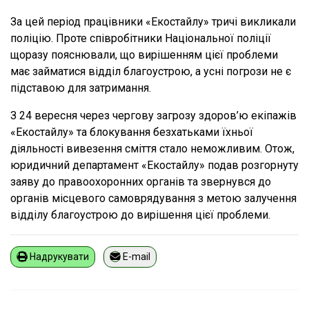
За цей період працівники «Екостайлу» тричі викликали
поліцію. Проте співробітники Національної поліції
щоразу пояснювали, що вирішенням цієї проблеми
має займатися відділ благоустрою, а усні погрози не є
підставою для затримання.
З 24 вересня через чергову загрозу здоров’ю екіпажів
«Екостайлу» та блокування безхатьками їхньої
діяльності вивезення сміття стало неможливим. Отож,
юридичний департамент «Екостайлу» подав розгорнуту
заяву до правоохоронних органів та звернувся до
органів місцевого самоврядування з метою залучення
відділу благоустрою до вирішення цієї проблеми.
Надрукувати
E-mail