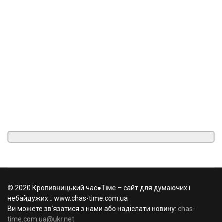
© 2020 Кропивницький час●Тіме – сайт для думаючих і
небайдужих :: www.chas-time.com.ua
Ви можете зв'язатися з нами або надіслати новину:
chas-
time.com.ua@ukr.net