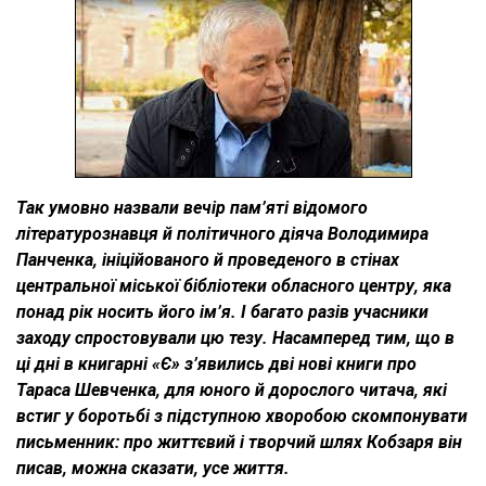
Так умовно назвали вечір пам’яті відомого
літературознавця й політичного діяча Володимира
Панченка, ініційованого й проведеного в стінах
центральної міської бібліотеки обласного центру, яка
понад рік носить його ім’я. І багато разів учасники
заходу спростовували цю тезу. Насамперед тим, що в
ці дні в книгарні «Є» з’явились дві нові книги про
Тараса Шевченка, для юного й дорослого читача, які
встиг у боротьбі з підступною хворобою скомпонувати
письменник: про життєвий і творчий шлях Кобзаря він
писав, можна сказати, усе життя.