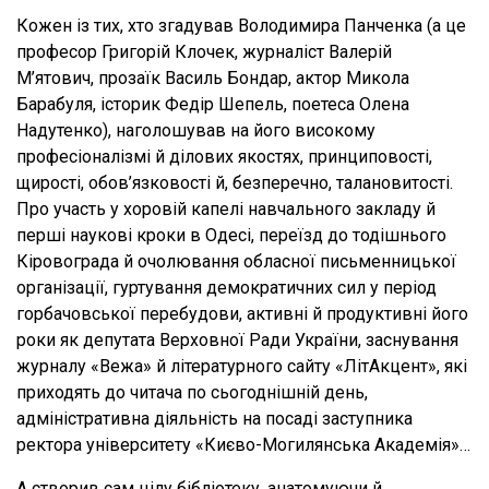
Кожен із тих, хто згадував Володимира Панченка (а це
професор Григорій Клочек, журналіст Валерій
М’ятович, прозаїк Василь Бондар, актор Микола
Барабуля, історик Федір Шепель, поетеса Олена
Надутенко), наголошував на його високому
професіоналізмі й ділових якостях, принциповості,
щирості, обов’язковості й, безперечно, талановитості.
Про участь у хоровій капелі навчального закладу й
перші наукові кроки в Одесі, переїзд до тодішнього
Кіровограда й очолювання обласної письменницької
організації, гуртування демократичних сил у період
горбачовської перебудови, активні й продуктивні його
роки як депутата Верховної Ради України, заснування
журналу «Вежа» й літературного сайту «ЛітАкцент», які
приходять до читача по сьогоднішній день,
адміністративна діяльність на посаді заступника
ректора університету «Києво-Могилянська Академія»…
А створив сам цілу бібліотеку, анатомуючи й