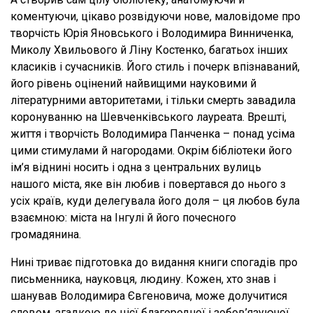
коментуючи, цікаво розвідуючи нове, маловідоме про
творчість Юрія Яновського і Володимира Винниченка,
Миколу Хвильового й Ліну Костенко, багатьох інших
класиків і сучасників. Його стиль і почерк впізнаваний,
його рівень оцінений найвищими науковими й
літературними авторитетами, і тільки смерть завадила
коронуванню на Шевченківського лауреата. Врешті,
життя і творчість Володимира Панченка – понад усіма
цими стимулами й нагородами. Окрім бібліотеки його
ім’я віднині носить і одна з центральних вулиць
нашого міста, яке він любив і повертався до нього з
усіх країв, куди делегувала його доля – ця любов була
взаємною: міста на Інгулі й його почесного
громадянина.
Нині триває підготовка до видання книги спогадів про
письменника, науковця, людину. Кожен, хто знав і
шанував Володимира Євгеновича, може долучитися
словом, згадкою до цієї благородної і зобов’язуючої