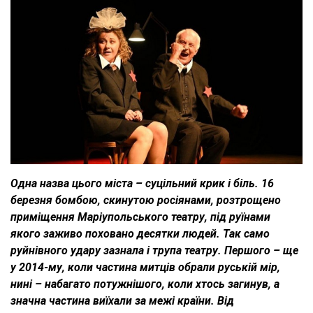
Одна назва цього міста – суцільний крик і біль. 16
березня бомбою, скинутою росіянами, розтрощено
приміщення Маріупольського театру, під руїнами
якого заживо поховано десятки людей. Так само
руйнівного удару зазнала і трупа театру. Першого – ще
у 2014-му, коли частина митців обрали руській мір,
нині – набагато потужнішого, коли хтось загинув, а
значна частина виїхали за межі країни. Від