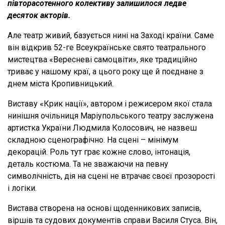
півторасотенного колективу залишилося ледве
десяток акторів.
Але театр живий, базується нині на Заході країни. Саме
він відкрив 52-ге Всеукраїнське свято театрального
мистецтва «Вересневі самоцвіти», яке традиційно
триває у нашому краї, а цього року ще й поєднане з
днем міста Кропивницький.
Виставу «Крик нації», автором і режисером якої стала
нинішня очільниця Маріупольського театру заслужена
артистка України Людмила Колосович, не назвеш
складною сценографічно. На сцені – мінімум
декорацій. Роль тут грає кожне слово, інтонація,
деталь костюма. Та не зважаючи на певну
символічність, дія на сцені не втрачає своєї прозорості
і логіки.
Вистава створена на основі щоденникових записів,
віршів та судових документів справи Василя Стуса. Він,