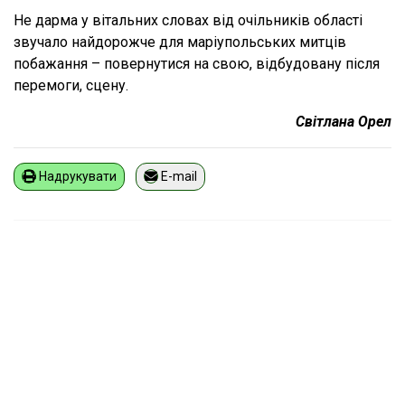
Не дарма у вітальних словах від очільників області
звучало найдорожче для маріупольських митців
побажання – повернутися на свою, відбудовану після
перемоги, сцену.
Світлана Орел
Надрукувати
E-mail