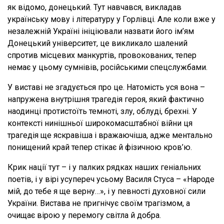
як відомо, донецький. Тут навчався, викладав
українську мову і літературу у Горлівці. Але коли вже у
незалежній Україні ініціювали назвати його ім’ям
Донецький університет, це викликало шалений
спротив місцевих манкуртів, провокованих, тепер
немає у цьому сумнівів, російськими спецслужбами.
У виставі не згадується про це. Натомість уся вона –
напружена внутрішня трагедія героя, який фактично
наодинці протистоїть темноті, злу, облуді, брехні. У
контексті нинішньої широкомасштабної війни ця
трагедія ще яскравіша і вражаючіша, адже ментально
понищений край тепер стікає й фізичною кров’ю.
Крик нації тут – і у палких рядках наших геніальних
поетів, і у вірі усупереч усьому Василя Стуса – «Народе
мій, до тебе я ще верну…», і у певності духовної сили
України. Вистава не пригнічує своїм трагізмом, а
очищає вірою у перемогу світла й добра.