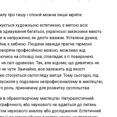
 тилу про тишу і спокій можна лише мріяти.
дукується художньою естетикою, є метою всіх
а здивування багатьох, українські захисники мають
не в напруженні, як дехто вважає. Усталена думка,
ни, є хибною. Людина завжди прагне гармонії.
 говорячи професійною мовою, можливо від
чись на сітківці ока, співпадає з її поверхнею.
на світ однаково. Так, але відомо, що дивитись не
і не чути. Звичайно, все залежить від якості
е стосується світогляду митця. Тому сьогодні, під
 зусилля у подоланні непрофесіоналізму в мистецтві,
о роль, призначену для розвитку суспільства.
ди в образотворчому мистецтві. Натуралістичний
графічного, або наукового не вдається до питань
том наукового аналізу або дослідження. Естетичний