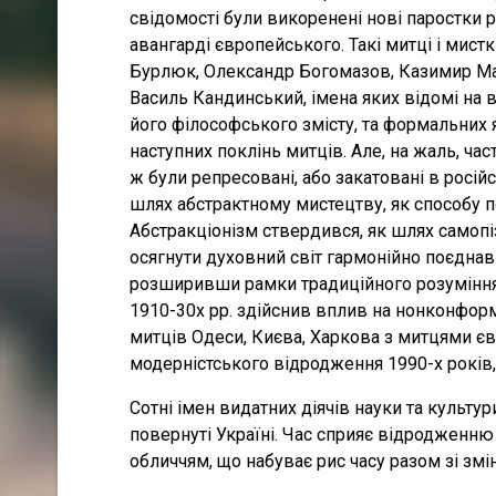
свідомості були викоренені нові паростки р
авангарді європейського. Такі митці і мист
Бурлюк, Олександр Богомазов, Казимир Ма
Василь Кандинський, імена яких відомі на в
його філософського змісту, та формальних
наступних поклінь митців. Але, на жаль, ча
ж були репресовані, або закатовані в росій
шлях абстрактному мистецтву, як способу п
Абстракціонізм ствердився, як шлях самоп
осягнути духовний світ гармонійно поєдна
розширивши рамки традиційного розуміння 
1910-30х рр. здійснив вплив на нонконформ
митців Одеси, Києва, Харкова з митцями єв
модерністського відродження 1990-х років, 
Сотні імен видатних діячів науки та культу
повернуті Україні. Час сприяє відродженню 
обличчям, що набуває рис часу разом зі змі