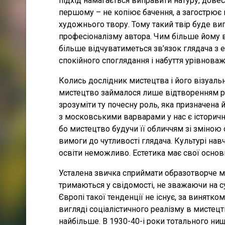
підхід намагається виправити натуру, довес
першому – не копіює бачення, а загострює 
художнього твору. Тому такий твір буде ви
професіоналізму автора. Чим більше йому 
більше відчуватиметься зв’язок глядача з
спокійного споглядання і набуття урівноваж
Колись дослідник мистецтва і його візуаль
мистецтво займалося лише відтворенням реч
зрозуміти ту почесну роль, яка призначена й
з московськими варварами у нас є історичн
бо мистецтво будучи її обличчям зі зміною
вимоги до чутливості глядача. Культурі нав
освіти неможливо. Естетика має свої основ
Усталена звичка сприймати образотворче м
тримаються у свідомості, не зважаючи на су
Європі такої тенденції не існує, за винятком
вигляді соціалістичного реалізму в мистецт
найбільше. В 1930-40-і роки тотального нищ