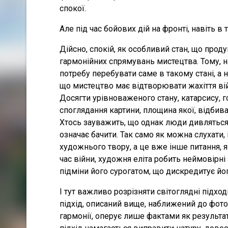
спокої.
Але під час бойових дій на фронті, навіть в
Дійсно, спокій, як особливий стан, що про
гармонійних спрямувань мистецтва. Тому, н
потребу перебувати саме в такому стані, а 
що мистецтво має відтворювати жахіття вій
Досягти урівноваженого стану, катарсису,
споглядання картини, площина якої, відбиваю
Хтось зауважить, що однак люди дивляться 
означає бачити. Так само як можна слухати, 
художнього твору, а це вже інше питання, як
час війни, художня еліта робить неймовірні
підміни його сурогатом, що дискредитує йог
І тут важливо розрізняти світоглядні підхо
підхід, описаний вище, наближений до фото
гармонії, оперує лише фактами як результа