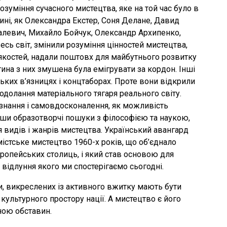
озуміння сучасного мистецтва, яке на той час було в
кині, як Олександра Екстер, Соня Делане, Давид
левич, Михайло Бойчук, Олександр Архипенко,
есь світ, змінили розуміння цінностей мистецтва,
 якостей, надали поштовх для майбутнього розвитку
стина з них змушена була емігрувати за кордон. Інші
ських в’язницях і концтаборах. Проте вони відкрили
одолання матеріального тягаря реального світу.
ізнання і самовдосконалення, як можливість
вши образотворчі пошуки з філософією та наукою,
видів і жанрів мистецтва. Український авангард
істське мистецтво 1960-х років, що об’єднало
ропейських столиць, і який став основою для
відлуння якого ми спостерігаємо сьогодні.
ри, викреслених із активного вжитку мають бути
культурного простору нації. А мистецтво є його
ною обставин.