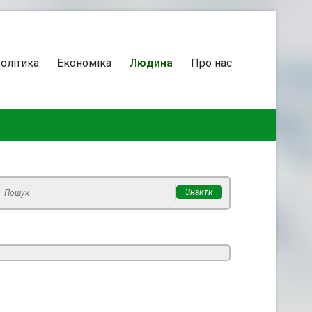
олітика
Економіка
Людина
Про нас
Знайти