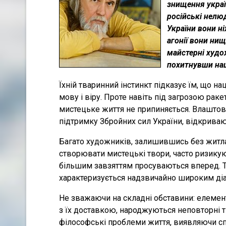
знищення украї
російські нелюд
України вони ні
агонії вони нищ
майстерні худо
похитнувши наш
Їхній тваринний інстинкт підказує їм, що 
мову і віру. Проте навіть під загрозою ракет
мистецьке життя не припиняється. Влаштов
підтримку Збройних сил України, відкриваю
Багато художників, залишившись без житла
створювати мистецькі твори, часто ризикую
більшим завзяттям просуваються вперед. 
характеризується надзвичайно широким діап
Не зважаючи на складні обставини: елемен
з їх доставкою, народжуються неповторні 
філософські проблеми життя, виявляючи спо