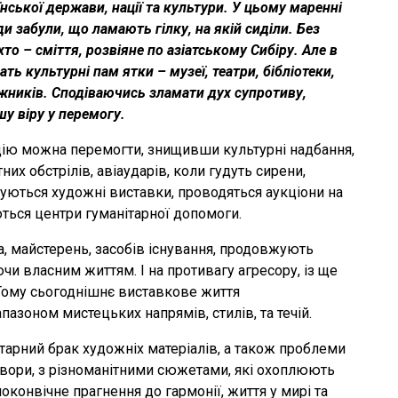
нської держави, нації та культури. У цьому маренні
и забули, що ламають гілку, на якій сиділи. Без
хто – сміття, розвіяне по азіатському Сибіру. Але в
ать культурні пам ятки – музеї, театри, бібліотеки,
жників. Сподіваючись зламати дух супротиву,
у віру у перемогу.
націю можна перемогти, знищивши культурні надбання,
них обстрілів, авіаударів, коли гудуть сирени,
уються художні виставки, проводяться аукціони на
ться центри гуманітарної допомоги.
, майстерень, засобів існування, продовжують
чи власним життям. І на противагу агресору, із ще
Тому сьогоднішнє виставкове життя
азоном мистецьких напрямів, стилів, та течій.
тарний брак художніх матеріалів, а також проблеми
твори, з різноманітними сюжетами, які охоплюють
конвічне прагнення до гармонії, життя у мирі та