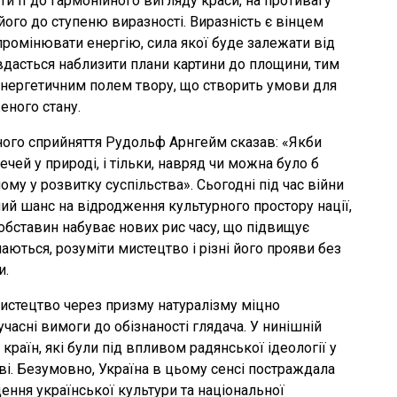
ти її до гармонійного вигляду краси, на противагу
його до ступеню виразності. Виразність є вінцем
промінювати енергію, сила якої буде залежати від
вдасться наблизити плани картини до площини, тим
 енергетичним полем твору, що створить умови для
еного стану.
ного сприйняття Рудольф Арнгейм сказав: «Якби
ей у природі, і тільки, навряд чи можна було б
ому у розвитку суспільства». Сьогодні під час війни
ий шанс на відродження культурного простору нації,
 обставин набуває нових рис часу, що підвищує
чаються, розуміти мистецтво і різні його прояви без
и.
истецтво через призму натуралізму міцно
часні вимоги до обізнаності глядача. У нинішній
 країн, які були під впливом радянської ідеології у
ві. Безумовно, Україна в цьому сенсі постраждала
ення української культури та національної