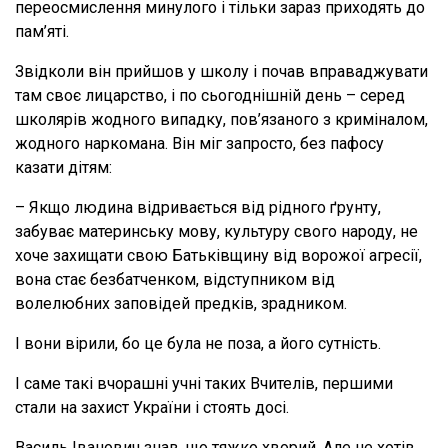
переосмислення минулого і тільки зараз приходять до
пам’яті.
Звідколи він прийшов у школу і почав вправаджувати
там своє лицарство, і по сьогоднішній день – серед
школярів жодного випадку, пов’язаного з криміналом,
жодного наркомана. Він міг запросто, без пафосу
казати дітям:
– Якщо людина відривається від рідного ґрунту,
забуває материнську мову, культуру свого народу, не
хоче захищати свою Батьківщину від ворожої агресії,
вона стає безбатченком, відступником від
волелюбних заповідей предків, зрадником.
І вони вірили, бо це була не поза, а його сутність.
І саме такі вчорашні учні таких Вчителів, першими
стали на захист України і стоять досі.
Василь Іванович знав, що тяжко хворий. Але не хотів