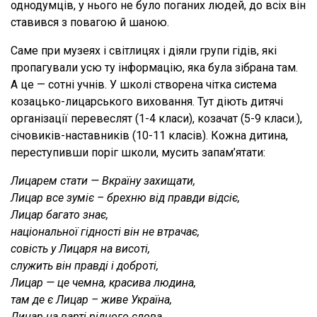
однодумців, у нього не було поганих людей, до всіх він
ставився з повагою й шаною.
Саме при музеях і світлицях і діяли групи гідів, які
пропагували усю ту інформацію, яка була зібрана там.
А це — сотні учнів. У школі створена чітка система
козацько-лицарського виховання. Тут діють дитячі
організації перевеслят (1-4 класи), козачат (5-9 класи.),
січовиків-наставників (10-11 класів). Кожна дитина,
переступивши поріг школи, мусить запам’ятати:
Лицарем стати — Вкраїну захищати,
Лицар все зуміє – брехню від правди відсіє,
Лицар багато знає,
національної гідності він не втрачає,
совість у Лицаря на висоті,
служить він правді і доброті,
Лицар — це чемна, красива людина,
там де є Лицар – живе Україна,
Лицар на варті рідного слова,