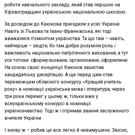
роботи навчального закладу, який став першою на
Кіровоградщині українською національною школою.
За досвідом до Каюкова приїздили з усієї України.
Навіть зі Львова та Івано-Франківська, які тоді
вважалися п’ємонтом українства. Та що там – навіть,
найперше – звідти, бо там добре розуміли роль і
важливість національно-патрітичного виховання, а тут
усе готове: сформульоване, організоване, оформлене.
На основі своєї концепції Каюков захистив
кандидатську дисертацію. А ще перед цим став
переможцем обласного конкурсу «Кращий учитель
року» в номінації українська мова і література, через
три роки переміг у цьому ж, тільки вже у
всеукраїнському конкурсі в номінації
українознавство. Тоді ж і отримав звання заслуженого
вчителя України.
І знову ж – робив це все легко й невимушено. Звісно,