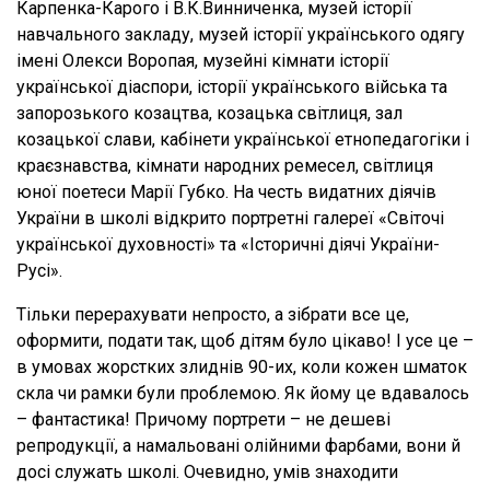
Карпенка-Карого і В.К.Винниченка, музей історії
навчального закладу, музей історії українського одягу
імені Олекси Воропая, музейні кімнати історії
української діаспори, історії українського війська та
запорозького козацтва, козацька світлиця, зал
козацької слави, кабінети української етнопедагогіки і
краєзнавства, кімнати народних ремесел, світлиця
юної поетеси Марії Губко. На честь видатних діячів
України в школі відкрито портретні галереї «Світочі
української духовності» та «Історичні діячі України-
Русі».
Тільки перерахувати непросто, а зібрати все це,
оформити, подати так, щоб дітям було цікаво! І усе це –
в умовах жорстких злиднів 90-их, коли кожен шматок
скла чи рамки були проблемою. Як йому це вдавалось
– фантастика! Причому портрети – не дешеві
репродукції, а намальовані олійними фарбами, вони й
досі служать школі. Очевидно, умів знаходити