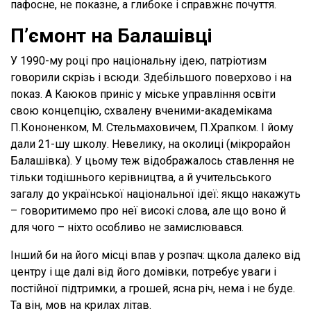
пафосне, не показне, а глибоке і справжнє почуття.
П
’
ємонт на Балашівці
У 1990-му році про національну ідею, патріотизм
говорили скрізь і всюди. Здебільшого поверхово і на
показ. А Каюков приніс у міське управління освіти
свою концепцію, схвалену вченими-академікама
П.Кононенком, М. Стельмаховичем, П.Храпком. І йому
дали 21-шу школу. Невелику, на околиці (мікрорайон
Балашівка). У цьому теж відображалось ставлення не
тільки тодішнього керівництва, а й учительського
загалу до української національної ідеї: якщо накажуть
– говоритимемо про неї високі слова, але що воно й
для чого – ніхто особливо не замислювався.
Інший би на його місці впав у розпач: щкола далеко від
центру і ще далі від його домівки, потребує уваги і
постійної підтримки, а грошей, ясна річ, нема і не буде.
Та він, мов на крилах літав.