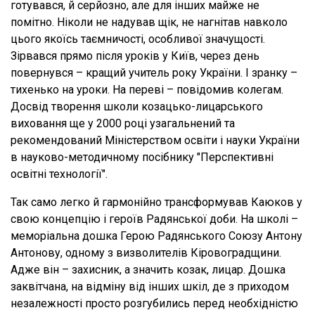
готувався, й серйозно, але для інших майже не
помітно. Ніколи не надував щік, не нагнітав навколо
цього якоїсь таємничості, особливої значущості.
Зірвався прямо після уроків у Київ, через день
повернувся – кращий учитель року України. І зранку –
тихенько на уроки. На переві – повідомив колегам.
Досвід творення школи козацько-лицарського
виховання ще у 2000 році узагальнений та
рекомендований Міністерством освіти і науки України
в науково-методичному посібнику "Перспективні
освітні технології".
Так само легко й гармонійно трансформував Каюков у
свою концепцію і героїв Радянської доби. На школі –
меморіальна дошка Герою Радянського Союзу Антону
Антонову, одному з визволителів Кіровоградщини.
Адже він – захисник, а значить козак, лицар. Дошка
заквітчана, на відміну від інших шкіл, де з приходом
незалежності просто розгубились перед необхідністю