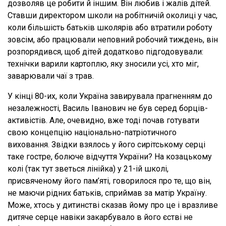
дозволяв це робити й іншим. Він любив і жалів дітей.
Ставши директором школи на робітничій околиці у час,
коли більшість батьків школярів або втратили роботу
зовсім, або працювали неповний робочий тиждень, він
розпорядився, щоб дітей додатково підгодовували:
технічки варили картоплю, яку зносили усі, хто міг,
заварювали чаї з трав.
У кінці 80-их, коли Україна завирувала прагненням до
незалежності, Василь Іванович не був серед борців-
активістів. Але, очевидно, вже тоді почав готувати
свою концепцію національно-патріотичного
виховання. Звідки взялось у його сирітському серці
таке гостре, болюче відчуття України? На козацькому
колі (так тут зветься лінійка) у 21-ій школі,
присвяченому його пам’яті, говорилося про те, що він,
не маючи рідних батьків, сприймав за матір Україну.
Може, хтось у дитинстві сказав йому про це і вразливе
дитяче серце навіки закарбувало в його єстві не