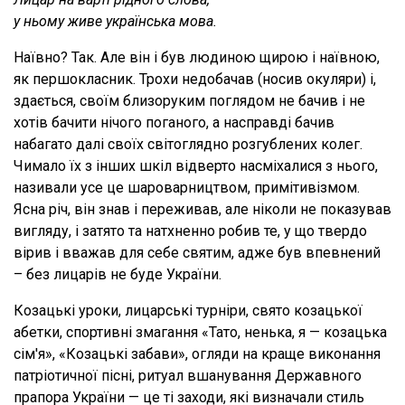
у ньому живе українська мова.
Наївно? Так. Але він і був людиною щирою і наївною,
як першокласник. Трохи недобачав (носив окуляри) і,
здається, своїм близоруким поглядом не бачив і не
хотів бачити нічого поганого, а насправді бачив
набагато далі своїх світоглядно розгублених колег.
Чимало їх з інших шкіл відверто насміхалися з нього,
називали усе це шароварництвом, примітивізмом.
Ясна річ, він знав і переживав, але ніколи не показував
вигляду, і затято та натхненно робив те, у що твердо
вірив і вважав для себе святим, адже був впевнений
– без лицарів не буде України.
Козацькі уроки, лицарські турніри, свято козацької
абетки, спортивні змагання «Тато, ненька, я — козацька
сім'я», «Козацькі забави», огляди на краще виконання
патріотичної пісні, ритуал вшанування Державного
прапора України — це ті заходи, які визначали стиль