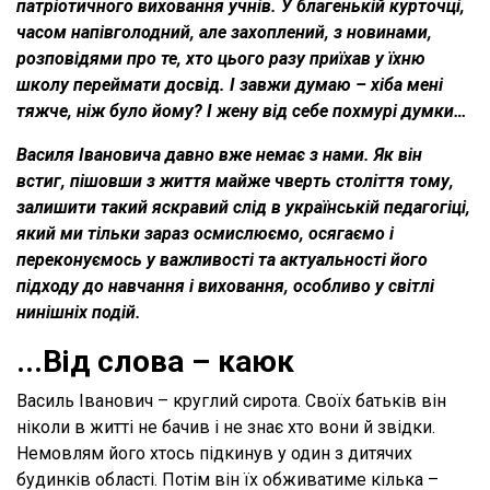
патріотичного виховання учнів. У благенькій курточці,
часом напівголодний, але захоплений, з новинами,
розповідями про те, хто цього разу приїхав у їхню
школу переймати досвід. І завжи думаю – хіба мені
тяжче, ніж було йому? І жену від себе похмурі думки…
Василя Івановича давно вже немає з нами. Як він
встиг, пішовши з життя майже чверть століття тому,
залишити такий яскравий слід в українській педагогіці,
який ми тільки зараз осмислюємо, осягаємо і
переконуємось у важливості та актуальності його
підходу до навчання і виховання, особливо у світлі
нинішніх подій.
...Від слова – каюк
Василь Іванович – круглий сирота. Своїх батьків він
ніколи в житті не бачив і не знає хто вони й звідки.
Немовлям його хтось підкинув у один з дитячих
будинків області. Потім він їх обживатиме кілька –