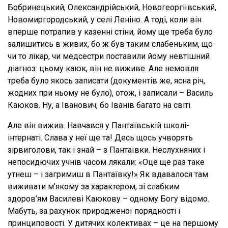
Бобринецький, Олександрійський, Новогеоргіївський,
Новомиргородський, у селі Леніно. А тоді, коли він
вперше потрапив у казенні стіни, йому ще треба було
залишитись в живих, бо ж був таким слабеньким, що
чи то лікар, чи медсестри поставили йому невтішний
діагноз: цьому каюк, він не виживе. Але немовля
треба було якось записати (документів же, ясна річ,
жодних при ньому не було), отож, і записали – Василь
Каюков. Ну, а Іванович, бо Іванів багато на світі.
Але він вижив. Навчався у Пантаївській школі-
інтернаті. Слава у неї ще та! Десь щось учворять
зірвиголови, так і знай – з Пантаївки. Неслухняних і
непосидючих учнів часом лякали: «Оце ще раз таке
утнеш – і загримиш в Пантаївку!» Як вдавалося там
виживати м’якому за характером, зі слабким
здоров’ям Василеві Каюкову – одному Богу відомо.
Мабуть, за рахунок природженої порядності і
принциповості. У дитячих колективах – це на першому