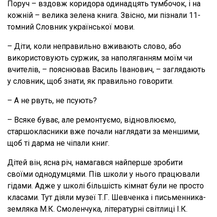
Поруч – вздовж коридора одинадцять тумбочок, і на
кожній – велика зелена книга. Звісно, ми пізнали 11-
томний Словник української мови.
– Діти, коли неправильно вживають слово, або
використовують суржик, за наполяганням моїм чи
вчителів, – пояснював Василь Іванович, – заглядають
у словник, щоб знати, як правильно говорити.
– А не рвуть, не псують?
– Всяке буває, але ремонтуємо, відновлюємо,
старшокласники вже почали наглядати за меншими,
щоб ті дарма не чіпали книг.
Дітей він, ясна річ, намагався найперше зробити
своїми однодумцями. Пів школи у нього працювали
гідами. Адже у школі більшість кімнат були не просто
класами. Тут діяли музеї Т.Г. Шевченка і письменника-
земляка М.К. Смоленчука, літературні світлиці І.К.