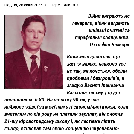
Неділя, 26 січня 2025
Перегляди: 707
Війни виграють не
генерали, війни виграють
шкільні вчителі та
парафіяльні священики.
Отто фон Бісмарк
Коли мені здається, що
життя важке, навколо усе
не так, як хочеться, обсіли
проблеми і безгрошів’я, я
згадую Василя Івановича
Каюкова, якому у ці дні
виповнилося б 80. На початку 90-их, у час
найжорсткішої за моєї пам’яті економічної кризи, коли
вчителям по пів року не платили зарплат, він очолив
21-шу кіровоградську школу і, як ластівка ліпить
гніздо, втілював там свою концепцію національно-