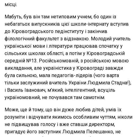
місці.
Мабуть, був він там нетиповим учнем, бо один із
небагатьох випускників цієї школи-інтернату вступив
до Кіровоградського педінституту і закінчив
філологічний факультет з відзнакою. Молодий учитель
української мови і літератури працював спочатку у
сільських школах області, а потім у Кіровоградській
середній №13. Російськомовній, з російською мовою
викладання, але україністика у Кіровограді завжди
була сильною, мала педагогів-лідерів (чого варта
тільки заслужиний вчитель України Людмила Стадна!),
і Василь Іванович, м’який, інтелігентний, всуціль
україномовний, не почувався там самотнім.
Може, ще й тому, що він дуже любив дітей, умів їх
розуміти і відчувати якимось особливим чуттям, ніколи
не підвищував голосу і вже ставши директорм,
пригадує його заступник Людмила Пелешанко, не