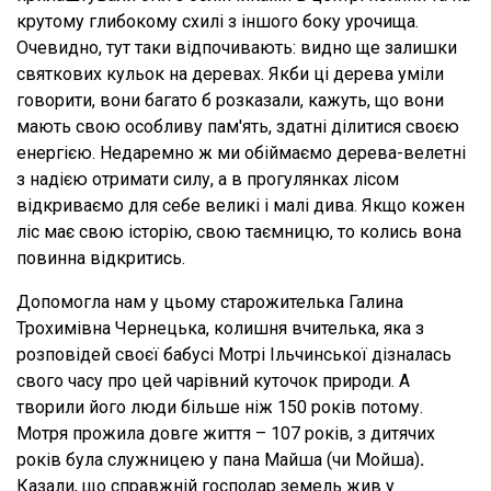
крутому глибокому схилі з іншого боку урочища.
Очевидно, тут таки відпочивають: видно ще залишки
святкових кульок на деревах. Якби ці дерева уміли
говорити, вони багато б розказали, кажуть, що вони
мають свою особливу пам'ять, здатні ділитися своєю
енергією. Недаремно ж ми обіймаємо дерева-велетні
з надією отримати силу, а в прогулянках лісом
відкриваємо для себе великі і малі дива. Якщо кожен
ліс має свою історію, свою таємницю, то колись вона
повинна відкритись.
Допомогла нам у цьому старожителька Галина
Трохимівна Чернецька, колишня вчителька, яка з
розповідей своєї бабусі Мотрі Ільчинської дізналась
свого часу про цей чарівний куточок природи. А
творили його люди більше ніж 150 років потому.
Мотря прожила довге життя – 107 років, з дитячих
років була служницею у пана Майша (чи Мойша)
.
Казали, що справжній господар земель жив у