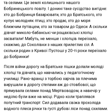
та селами. Це землі колишнього нашого
Бобринецького повіту. І донині таке сусідство вигідне:
хто до Бобринця базарювати, хто до Братського, хто
купує молодняк птиці, хто продає, хто до моря
ближчим путівцем, хто за товаром до Одеси. А скільки
дівчат миколо-бабанські чи рощахівські хлопці
засватали! Мабуть, не менше і хлопців переїхало,
скажімо, до Соколівки з наших прилеглих сіл. А
скільки родин з Кривої Пустоші у 20-ті роки переїхало
до Бобринки!
Після війни дорогу на Братське пішки долали молоді
хлопці та дівчата, що навчались у педагогічному
училищі. Рано-вранці з торбою харчів за плечима
вирушали в дорогу степами аж до стовбової, що
прямувала селами понад Мертвоводом, а навечір у
неділю були вже на місці. Рідко коли траплявся
попутний транспорт. Сил додавала свіжа прохолода
водного плеса річки та густі дубові ліси понад схилами.