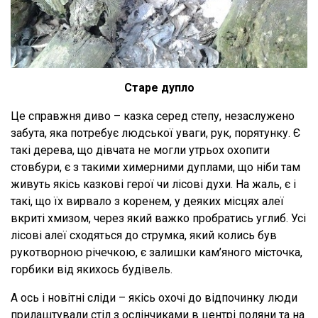
Старе дупло
Це справжня диво – казка серед степу, незаслужено
забута, яка потребує людської уваги, рук, порятунку. Є
такі дерева, що дівчата не могли утрьох охопити
стовбури, є з такими химерними дуплами, що ніби там
живуть якісь казкові герої чи лісові духи. На жаль, є і
такі, що їх вирвало з коренем, у деяких місцях алеї
вкриті хмизом, через який важко пробратись углиб. Усі
лісові алеї сходяться до струмка, який колись був
рукотворною річечкою, є залишки кам’яного місточка,
горбики від якихось будівель.
А ось і новітні сліди – якісь охочі до відпочинку люди
прилаштували стіл з ослінчиками в центрі поляни та на