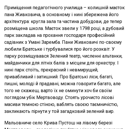
Приміщення педагогічного училища – колишній маєток
пана Живковича, в основному і нині збережена його
архітектура: кругла зала та частина добудови, де тепер
розміщена школа. Маєток звели у 1798 році, а дубовий
парк закладав на прохання господаря професійний
садівник з Умані Заремба. Пани Живковичі по-своєму
любили Братське і турбувалися про його розквіт. У
парку розміщувався Зелений театр, численні альтанки,
майданчики для літніх балів з місцем для оркестру. І
нині парк стоїть, прекрасний і невмирущий,
привабливий і затишний. Про Братські ліси, багаті,
пишні, молоді й прадавні, можна говорити багато, але
того не скажеш, варто їх не оминути хоч би своїм
поглядом убік Мертвоводу. Стоять урочисто лісові
масиви темною стіною, ваблять своєю таємничістю,
закликають пірнути у той загадковий зелений вир.
Мальовниче село Крива Пустош на лівому березі