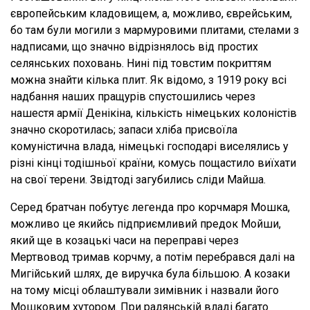
європейським кладовищем, а, можливо, єврейським,
бо там були могили з мармуровими плитами, стелами з
надписами, що значно відрізнялось від простих
селянських поховань. Нині під товстим покриттям
можна знайти кілька плит. Як відомо, з 1919 року всі
надбання наших пращурів спустошились через
нашестя армії Денікіна, кількість німецьких колоністів
значно скоротилась; запаси хліба присвоїла
комуністична влада, німецькі господарі виселялись у
різні кінці тодішньої країни, комусь пощастило виїхати
на свої терени. Звідтоді загубились сліди Майша.
Серед братчан побутує легенда про корчмаря Мошка,
можливо це якийсь підприємливий предок Мойши,
який ще в козацькі часи на переправі через
Мертвовод тримав корчму, а потім перебрався далі на
Мигійський шлях, де виручка була більшою. А козаки
на тому місці облаштували зимівник і назвали його
Мошковим хутором. При радянській владі багато