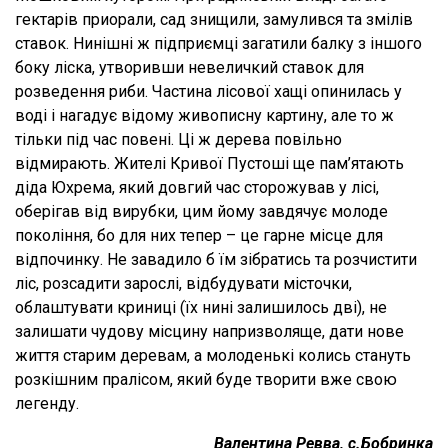
гектарів приорали, сад знищили, замулився та змілів
ставок. Нинішні ж підприємці загатили балку з іншого
боку ліска, утворивши невеличкий ставок для
розведення риби. Частина лісової хащі опинилась у
воді і нагадує відому живописну картину, але то ж
тільки під час повені. Ці ж дерева повільно
відмирають. Жителі Кривої Пустоші ще пам’ятають
діда Юхрема, який довгий час сторожував у лісі,
оберігав від вирубки, цим йому завдячує молоде
покоління, бо для них тепер – це гарне місце для
відпочинку. Не завадило б їм зібратись та розчистити
ліс, розсадити зарослі, відбудувати місточки,
облаштувати криниці (їх нині залишилось дві), не
залишати чудову місцину напризволяще, дати нове
життя старим деревам, а молоденькі колись стануть
розкішним пралісом, який буде творити вже свою
легенду.
Валентина Ревва, с.Бобринка