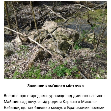
Залишки кам’яного місточка
Вперше про стародавнє урочище під дивною назвою
Майшин сад почула від родини Карасів з Миколо-
Бабанки, що так близько межує з Братськими полями