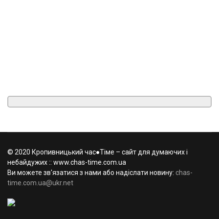
© 2020 Кропивницький час●Тіме – сайт для думаючих і
небайдужих :: www.chas-time.com.ua
Ви можете зв'язатися з нами або надіслати новину:
chas-
time.com.ua@ukr.net