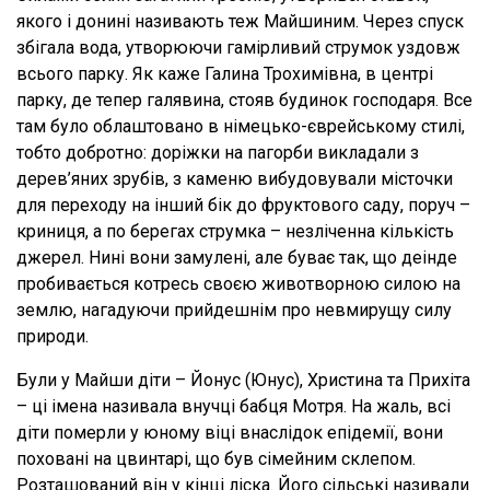
якого і донині називають теж Майшиним. Через спуск
збігала вода, утворюючи гамірливий струмок уздовж
всього парку. Як каже Галина Трохимівна, в центрі
парку, де тепер галявина, стояв будинок господаря. Все
там було облаштовано в німецько-єврейському стилі,
тобто добротно: доріжки на пагорби викладали з
дерев’яних зрубів, з каменю вибудовували місточки
для переходу на інший бік до фруктового саду, поруч –
криниця, а по берегах струмка – незліченна кількість
джерел. Нині вони замулені, але буває так, що деінде
пробивається котресь своєю животворною силою на
землю, нагадуючи прийдешнім про невмирущу силу
природи.
Були у Майши діти – Йонус (Юнус), Христина та Прихіта
– ці імена називала внучці бабця Мотря. На жаль, всі
діти померли у юному віці внаслідок епідемії, вони
поховані на цвинтарі, що був сімейним склепом.
Розташований він у кінці ліска. Його сільські називали