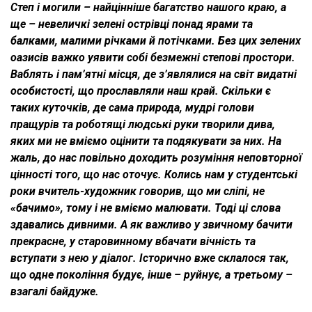
Степ і могили – найцінніше багатство нашого краю, а
ще – невеличкі зелені острівці понад ярами та
балками, малими річками й потічками. Без цих зелених
оазисів важко уявити собі безмежні степові простори.
Ваблять і пам’ятні місця, де з’являлися на світ видатні
особистості, що прославляли наш край. Скільки є
таких куточків, де сама природа, мудрі голови
пращурів та роботящі людські руки творили дива,
яких ми не вміємо оцінити та подякувати за них. На
жаль, до нас повільно доходить розуміння неповторної
цінності того, що нас оточує. Колись нам у студентські
роки вчитель-художник говорив, що ми сліпі, не
«бачимо», тому і не вміємо малювати. Тоді ці слова
здавались дивними. А як важливо у звичному бачити
прекрасне, у старовинному вбачати вічність та
вступати з нею у діалог. Історично вже склалося так,
що одне покоління будує, інше – руйнує, а третьому –
взагалі байдуже.