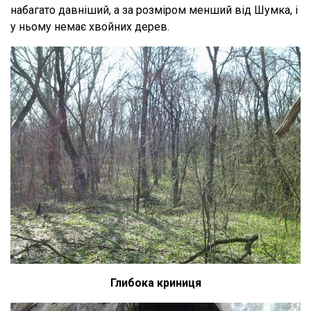
набагато давніший, а за розміром менший від Шумка, і
у ньому немає хвойних дерев.
Глибока криниця