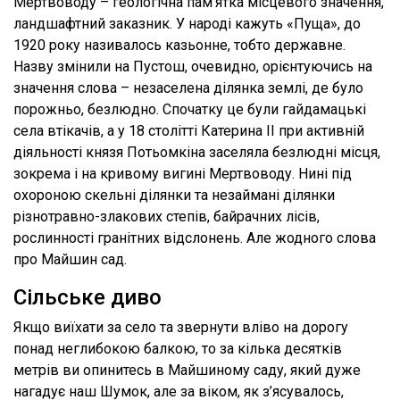
Мертвоводу – геологічна пам’ятка місцевого значення,
ландшафтний заказник. У народі кажуть «Пуща», до
1920 року називалось казьонне, тобто державне.
Назву змінили на Пустош, очевидно, орієнтуючись на
значення слова – незаселена ділянка землі, де було
порожньо, безлюдно. Спочатку це були гайдамацькі
села втікачів, а у 18 столітті Катерина ІІ при активній
діяльності князя Потьомкіна заселяла безлюдні місця,
зокрема і на кривому вигині Мертвоводу. Нині під
охороною скельні ділянки та незаймані ділянки
різнотравно-злакових степів, байрачних лісів,
рослинності гранітних відслонень. Але жодного слова
про Майшин сад.
Сільське диво
Якщо виїхати за село та звернути вліво на дорогу
понад неглибокою балкою, то за кілька десятків
метрів ви опинитесь в Майшиному саду, який дуже
нагадує наш Шумок, але за віком, як з’ясувалось,