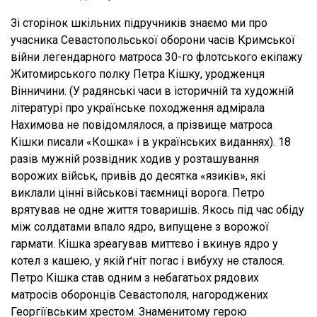
Зі сторінок шкільних підручників знаємо ми про
учасника Севастопольської оборони часів Кримської
війни легендарного матроса 30-го флотського екіпажу
Житомирського полку Петра Кішку, уродженця
Вінничини. (У радянські часи в історичній та художній
літературі про українське походження адмірала
Нахимова не повідомлялося, а прізвище матроса
Кішки писали «Кошка» і в українських виданнях). 18
разів мужній розвідник ходив у розташування
ворожих військ, привів до десятка «язиків», які
виклали цінні військові таємниці ворога. Петро
врятував не одне життя товаришів. Якось під час обіду
між солдатами впало ядро, випущене з ворожої
гармати. Кішка зреагував миттєво і вкинув ядро у
котел з кашею, у якій ґніт погас і вибуху не сталося.
Петро Кішка став одним з небагатьох рядових
матросів оборонців Севастополя, нагороджених
Георгіївським хрестом. Знаменитому герою