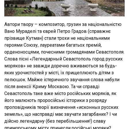
Автори твору – композитор, грузин за національністю
Вано Мураделі та єврей Петро Градов (справжнє
прізвище Кутман) стали трохи не національними
героями Союзу, лауреатами багатьох премій,
орденоносцями, почесними громадянами Севастополя.
Слова пісні «Легендарный Севастополь город русских
моряков» не завжди доречно вживаються за будь-
яких урочистостей у місті, їх прищеплюють дітям з
пелюшок. Майже істеричного звучання слова набули
після анексії Криму Москвою. Та чи справді
Севастополь таке вже місто російських моряків, як
його малюють проросійські історики з розряду
проповідників теорії визначення «исконных русских
земель», що насправді має звучати загарбаних? І чи
дійсно легендарну (без перебільшення!) славу
приморському місту принесли російські моряки?