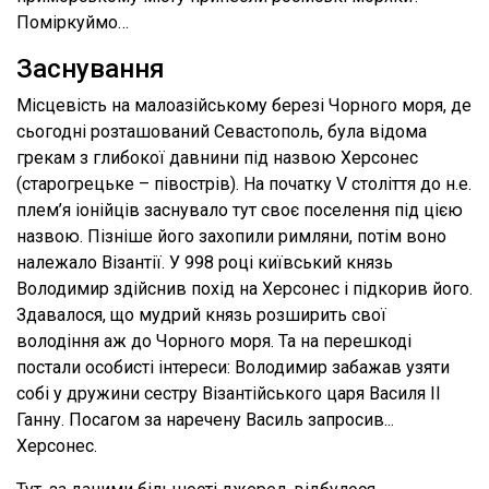
Поміркуймо…
Заснування
Місцевість на малоазійському березі Чорного моря, де
сьогодні розташований Севастополь, була відома
грекам з глибокої давнини під назвою Херсонес
(старогрецьке – півострів). На початку V століття до н.е.
плем’я іонійців заснувало тут своє поселення під цією
назвою. Пізніше його захопили римляни, потім воно
належало Візантії. У 998 році київський князь
Володимир здійснив похід на Херсонес і підкорив його.
Здавалося, що мудрий князь розширить свої
володіння аж до Чорного моря. Та на перешкоді
постали особисті інтереси: Володимир забажав узяти
собі у дружини сестру Візантійського царя Василя ІІ
Ганну. Посагом за наречену Василь запросив...
Херсонес.