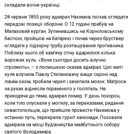
складали воїни-українці.
28 червня 1855 року адмірал Нахимов поїхав оглядати
передові позиції оборони. О 12 годині прибув на
Малаховий курган. Зупинившись на Корніловському
бастіоні, пройшов на батарею і почав через бруствер
оглядати у підзорну трубу розташування противника.
Поблизу нього об кам’яну стіну вдарилося кілька
ворожих куль. «Вони сьогодні досить влучно
стріляють», – з посмішкою сказав адмірал. Цієї миті
куля влучила Павлу Степановичу вище скроні над
лівим оком, пробила череп і зачепила мозок. Матроси
на руках віднесли пораненого у госпіталь. Не
приходячи до тями, адмірал помер. У день похорон,
коли тіло опускали у могилу, за переказами, ридання
севастопольців, що прийшли провести Нахимова у
останню путь, перекрили гуркіт канонади. Поховали
адмірала на місці будівництва майбутнього собору
святого Володимира.