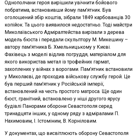
Однополчани героя вирішили увічнити бойового
побратима, встановивши йому пам’ятник. Був
оголошений збір коштів, зібрали 1849 карбованців 30
копійок. Та цього виявилося недостатньо. Тоді майстри
Миколаївського Адміралтейства вирізали з дерева
модель бюста і передали скульптору М. Микешину –
автору пам’ятника Б. Хмельницькому у Києві.
Фахівець з моделі відлив погруддя, матеріалом для
якого використав метал із трофейних гармат,
захоплених у війнах з ворогами. Пам’ятник встановили
у Миколаєві, де проходив військову службу герой. Це
був перший пам’ятник у Російській імперії,
встановлений на честь простого матроса. Ще один
бюст, гранітний, встановлено у ніші другого ярусу
будівлі Панорами оборони Севастополя серед
тринадцяти інших, у одному ряду з адміралами П.
Нахимовим, І. Істоміним, В. Корніловим.
У документах, що висвітлюють оборону Севастополя