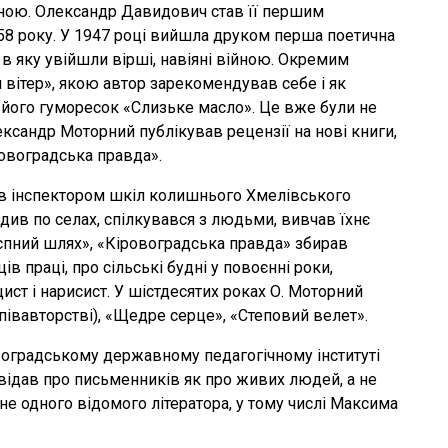
ічною. Олександр Давидович став її першим
58 року. У 1947 році вийшла друком перша поетична
 в яку увійшли вірші, навіяні війною. Окремим
 вітер», якою автор зарекомендував себе і як
а його гуморесок «Слизьке масло». Це вже були не
ександр Моторний публікував рецензії на нові книги,
іровоградська правда».
в інспектором шкіл колишнього Хмелівського
їздив по селах, спілкувався з людьми, вивчав їхнє
оспний шлях», «Кіровоградська правда» збирав
в праці, про сільські будні у повоєнні роки,
цист і нарисист. У шістдесятих роках О. Моторний
співавторстві), «Щедре серце», «Степовий велет».
ровоградському державному педагогічному інституті
овідав про письменників як про живих людей, а не
не одного відомого літератора, у тому числі Максима