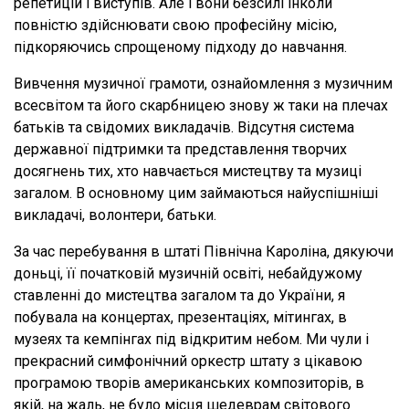
репетицій і виступів. Але і вони безсилі інколи
повністю здійснювати свою професійну місію,
підкоряючись спрощеному підходу до навчання.
Вивчення музичної грамоти, ознайомлення з музичним
всесвітом та його скарбницею знову ж таки на плечах
батьків та свідомих викладачів. Відсутня система
державної підтримки та представлення творчих
досягнень тих, хто навчається мистецтву та музиці
загалом. В основному цим займаються найуспішніші
викладачі, волонтери, батьки.
За час перебування в штаті Північна Кароліна, дякуючи
доньці, її початковій музичній освіті, небайдужому
ставленні до мистецтва загалом та до України, я
побувала на концертах, презентаціях, мітингах, в
музеях та кемпінгах під відкритим небом. Ми чули і
прекрасний симфонічний оркестр штату з цікавою
програмою творів американських композиторів, в
якій, на жаль, не було місця шедеврам світового