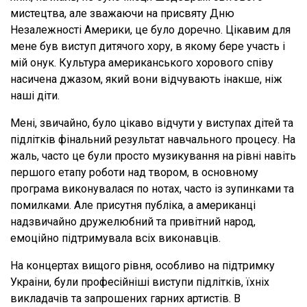
мистецтва, але зважаючи на присвяту Дню
Незалежності Америки, це було доречно. Цікавим для
мене був виступ дитячого хору, в якому бере участь і
мій онук. Культура американського хорового співу
насичена джазом, який вони відчувають інакше, ніж
наші діти.
Мені, звичайно, було цікаво відчути у виступах дітей та
підлітків фінальний результат навчального процесу. На
жаль, часто це були просто музикування на рівні навіть
першого етапу роботи над твором, в основному
програма виконувалася по нотах, часто із зупинками та
помилками. Але присутня публіка, а американці
надзвичайно дружелюбний та привітний народ,
емоційно підтримувала всіх виконавців.
На концертах вищого рівня, особливо на підтримку
Украіни, були професійніші виступи підлітків, їхніх
викладачів та запрошених гарних артистів. В