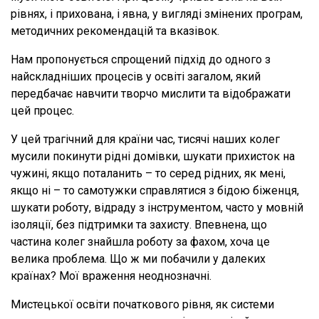
рівнях, і прихована, і явна, у вигляді змінених програм,
методичних рекомендацій та вказівок.
Нам пропонується спрощений підхід до одного з
найскладніших процесів у освіті загалом, який
передбачає навчити творчо мислити та відображати
цей процес.
У цей трагічний для країни час, тисячі наших колег
мусили покинути рідні домівки, шукати прихисток на
чужині, якщо поталанить – то серед рідних, як мені,
якщо ні – то самотужки справлятися з бідою біженця,
шукати роботу, відраду з інструментом, часто у мовній
ізоляції, без підтримки та захисту. Впевнена, що
частина колег знайшла роботу за фахом, хоча це
велика проблема. Що ж ми побачили у далеких
країнах? Мої враження неоднозначні.
Мистецької освіти початкового рівня, як системи