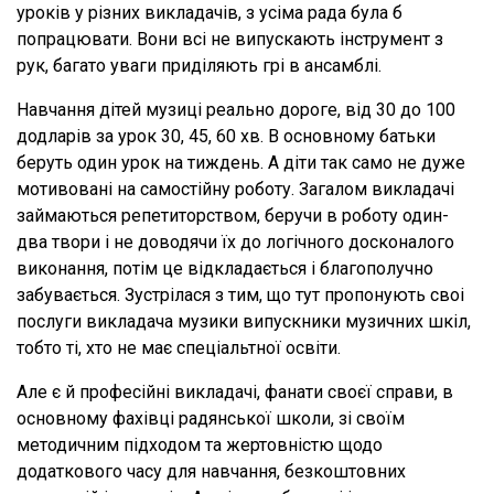
уроків у різних викладачів, з усіма рада була б
попрацювати. Вони всі не випускають інструмент з
рук, багато уваги приділяють грі в ансамблі.
Навчання дітей музиці реально дороге, від 30 до 100
додларів за урок 30, 45, 60 хв. В основному батьки
беруть один урок на тиждень. А діти так само не дуже
мотивовані на самостійну роботу. Загалом викладачі
займаються репетиторством, беручи в роботу один-
два твори і не доводячи їх до логічного досконалого
виконання, потім це відкладається і благополучно
забувається. Зустрілася з тим, що тут пропонують своі
послуги викладача музики випускники музичних шкіл,
тобто ті, хто не має спеціальтної освіти.
Але є й професійні викладачі, фанати своєї справи, в
основному фахівці радянської школи, зі своїм
методичним підходом та жертовністю щодо
додаткового часу для навчання, безкоштовних