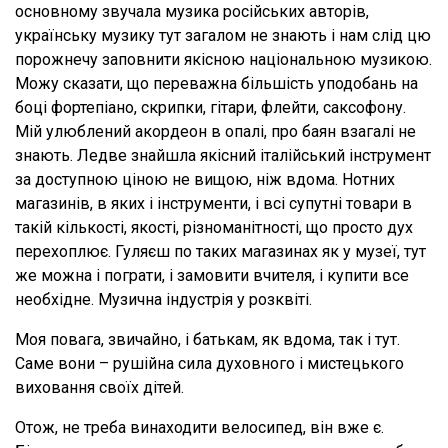
основному звучала музика російських авторів,
українську музику тут загалом не знають і нам слід цю
порожнечу заповнити якісною національною музикою.
Можу сказати, що переважна більшість уподобань на
боці фортепіано, скрипки, гітари, флейти, саксофону.
Мій улюблений акордеон в опалі, про баян взагалі не
знають. Ледве знайшла якісний італійський інструмент
за доступною ціною не вищою, ніж вдома. Нотних
магазинів, в яких і інструменти, і всі супутні товари в
такій кількості, якості, різноманітності, що просто дух
перехоплює. Гуляєш по таких магазинах як у музеї, тут
же можна і пограти, і замовити вчителя, і купити все
необхідне. Музична індустрія у розквіті.
Моя повага, звичайно, і батькам, як вдома, так і тут.
Саме вони – рушійна сила духовного і мистецького
виховання своїх дітей.
Отож, не треба винаходити велосипед, він вже є.