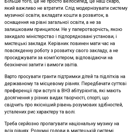
Більше того, це не просто велосипед, це наш скарб,
який важливо не втратити. Слід модернізувати систему
музичної освіти, вкладати кошти в розвиток, в
оснащення на рівні загальної освіти, а не за
залишковим принципом. Не у паперотворчість, якою
закидало міністерство і підпорядковані установи, і
мистецькі заклади. Керівник повинен мати час на
повсякденну роботу з розвитку свого закладу, а не
просиджувати за комп‘ютером, відповідаючи на
безкінечні запити і вимоги звітів.
Варто просувати гранти підтримки дітей та підлітків на
державному та місцевому рівнях. Передбачати суттєві
преференції при вступі в ВНЗ абітурієнтів, які мають
досягнення у різних видах творчості, спорті, що
свідчить про якісніший рівень розумових здібностей,
усталених рис характеру та волі.
Треба серйозно пропагувати національну музику на
всіх рівнях. Розумні голови в мистецькій системі