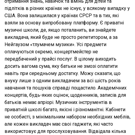
отримання знань, навичок та вмінь для дітей та
підлітків в різних країнах не існує, у всякому випадку у
США. Вона залишилася у країнах СРСР та в тих, які
взяли за основу випробовану платформу. Є приватні
музичні школи, де, якщо поталанить, ви знайдете
викладача, який буде не просто репетитором, а за
Нейгаузом «тлумачем музики». Усі предмети
оплачуються окремо, концертмейстер не
передбачений у прайсі послуг. В цілому виходить
досить вагома сума, яку батьки не змозі оплатити
навіть при середньому достатку. Можу сказати, що
внуку лише з одним викладачем за всі шість років
навчання та пошуків справді пощастило. Академічних
концертів, будь-яких оцінок, щоденників, записів для
батьків немає апріорі. Музичних інструментів в
приватній школі багато, якісні і різноманітні. Кабінети
не особисті, з мінімальним набором необхідних меблів,
але кожен викладач має своі гаджети, які часто
використовує для прослуховування. Відвідала кілька