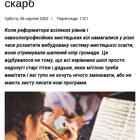
скарб
Субота, 06 серпня 2022
Перегляди: 1121
Коли реформатори всіляких рівнів і
навколопрофесійних мистецьких кіл намагалися у різні
часи розхитати вибудовану систему мистецькоі освіти,
вони отримували шалений опір громади. Це
відбувалося не тому, що всі керівники шкіл просто
недолугі старі тітки і дядьки, яких мітлою треба
вимітати і які тупо не хочуть нічого змінювати, або не
мають хисту писати нові програми.