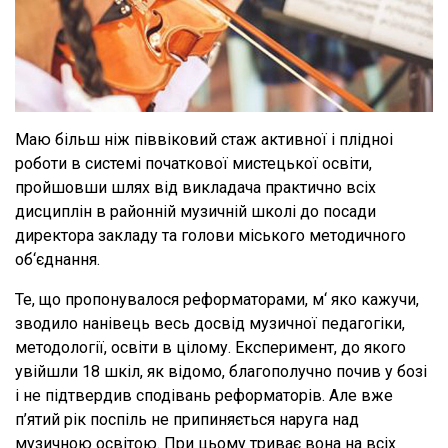
Маю більш ніж піввіковий стаж активної і плідноі
роботи в системі початкової мистецької освіти,
пройшовши шлях від викладача практично всіх
дисциплін в районній музичній школі до посади
директора закладу та голови міського методичного
об‘єднання.
Те, що пропонувалося реформаторами, м‘ яко кажучи,
зводило нанівець весь досвід музичної педагогіки,
методології, освіти в цілому. Експеримент, до якого
увійшли 18 шкіл, як відомо, благополучно почив у бозі
і не підтвердив сподівань реформаторів. Але вже
п’ятий рік поспіль не припиняється наруга над
музичною освітою. При цьому триває вона на всіх