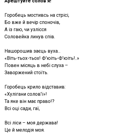
Арештуйте солов'я!
Горобець мостивсь на стрісі,
Бо вже й вечір споночів,
А із гаю, чи узлісся
Соловейка линув спів.
Нашорошив заєць вуха...
«Віть-тьох-тьох! Ф'юіть-Ф'юіть!..»
Повен місяць в небі слуха –
Заворжений стоїть.
Горобець крило відставив:
«Хулігани солов'ї»!
Та яке він має право!?
Всі оці сади, гаї,
Всі ліси – моя держава!
Це й мелодія моя.