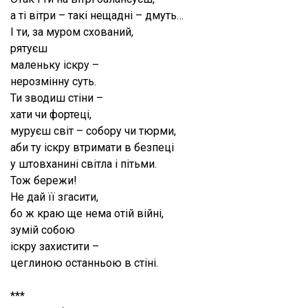
а ті вітри – такі нещадні – дмуть…
І ти, за муром схований,
рятуєш
маленьку іскру –
нерозмінну суть.
Ти зводиш стіни –
хати чи фортеці,
муруєш світ – собору чи тюрми,
аби ту іскру втримати в безпеці
у штовханині світла і пітьми.
Тож бережи!
Не дай її згасити,
бо ж краю ще нема отій війні,
зумій собою
іскру захистити –
цеглиною останньою в стіні.
***