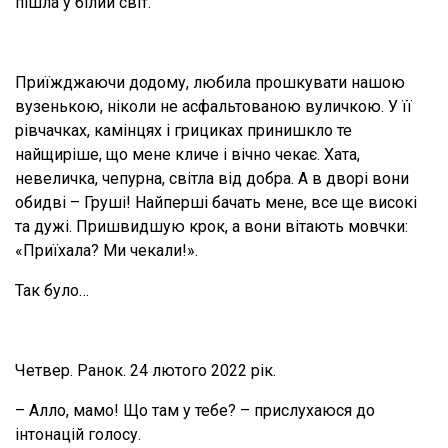
пішла у білий світ.
Приїжджаючи додому, любила прошкувати нашою
вузенькою, ніколи не асфальтованою вуличкою. У її
рівчачках, камінцях і грициках принишкло те
найщиріше, що мене кличе і вічно чекає. Хата,
невеличка, чепурна, світла від добра. А в дворі вони
обидві – Груші! Найперші бачать мене, все ще високі
та дужі. Пришвидшую крок, а вони вітають мовчки:
«Приїхала? Ми чекали!».
Так було…
Четвер. Ранок. 24 лютого 2022 рік.
– Алло, мамо! Що там у тебе? – прислухаюся до
інтонацій голосу.