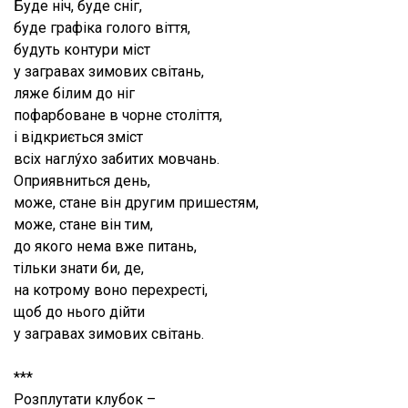
Буде ніч, буде сніг,
буде графіка голого віття,
будуть контури міст
у загравах зимових світань,
ляже білим до ніг
пофарбоване в чорне століття,
і відкриється зміст
всіх наглу́хо забитих мовчань.
Оприявниться день,
може, стане він другим пришестям,
може, стане він тим,
до якого нема вже питань,
тільки знати би, де,
на котрому воно перехресті,
щоб до нього дійти
у загравах зимових світань.
***
Розплутати клубок –