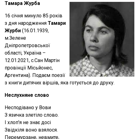
Тамара Журба
16 січня минуло 85 років
з дня народження
Тамари
Журби
(16.01.1939,
м.Зелене
Дніпропетровської
області, Україна –
12.01.2021, с.Сан Мартін
провінції Місьйонес,
Аргентина). Подаєм поезії
з книги дитячих віршів, яка готується до друку.
Неслухняне слово
Несподівано у Вови
З язичка злетіло слово.
І хлоп'я не знає досі
Звідкіля воно взялося.
Перемурзане, невмите,