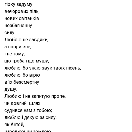
гірку задуму
вечорових піль,
нових світанків
незбагненну
силу.
Люблю не завдяки,
а попри все,
і не тому,
що треба і що мушу,
люблю, бо знаю звук твоїх пісень,
люблю, бо вірю
в їх безсмертну
душу.
Люблю і не запитую про те,
чи довгий шлях
судився нам з тобою;
люблю і дякую за силу,
як Антей,
народжений землею