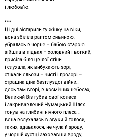
і любов’ю.
***
Ці дні зістарили ту жінку на віки,
вона збіліла раптом сивиною,
убралась в чорне – бабою старою,
зійшла в підвал – холодний і вогкий;
присіла біля цвілої стіни
і слухала, як вибухають зорі,
стікали сльози – чисті і прозорі –
страшна ціна безглуздої війни…
десь там вгорі, в космічних небесах,
Великий Віз губив свої колеса
і закривавлений Чумацький Шлях
тонув на глибині нічного плеса…
вона вслухалась в звуки й голоси,
таких, здавалося, не чула й зроду,
у чорній хустці заховавши вроду,