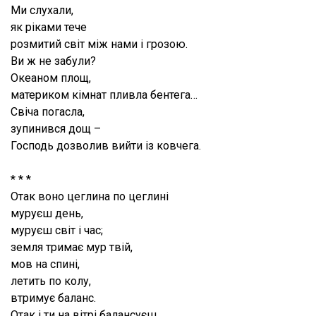
Ми слухали,
як ріками тече
розмитий світ між нами і грозою.
Ви ж не забули?
Океаном площ,
материком кімнат пливла бентега…
Свіча погасла,
зупинився дощ –
Господь дозволив вийти із ковчега.
* * *
Отак воно цеглина по цеглині
муруєш день,
муруєш світ і час;
земля тримає мур твій,
мов на спині,
летить по колу,
втримує баланс.
Отак і ти на вітрі балансуєш,