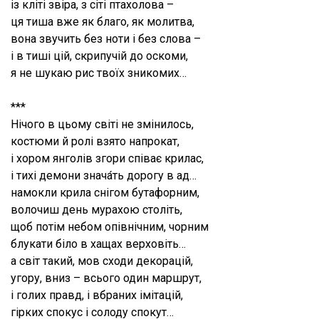
із кліті звіра, з сіті птахолова –
ця тиша вже як благо, як молитва,
вона звучить без ноти і без слова –
і в тиші цій, скрипучій до оскоми,
я не шукаю рис твоїх зникомих…
***
Нічого в цьому світі не змінилось,
костюми й ролі взято напрокат,
і хором янголів згори співає крилас,
і тихі демони знача́ть дорогу в ад…
намокли крила снігом бутафорним,
волочиш день мурахою століть,
щоб потім небом опівнічним, чорним
блукати біло в хащах верховіть…
а світ такий, мов сходи декорацій,
угору, вниз – всього один маршрут,
і голих правд, і вбраних імітацій,
гірких спокус і солоду спокут…