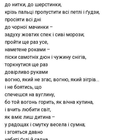
до нитки, до шерстинки,
крізь пальці пропустити всі петлі і ґудзи,
просіяти всі дні
до чорної мачинки –
задуху жовтих спек і сиві морози;
пройти ще раз усе,
наметене роками –
піски самотніх дюн і чужину снігів,
торкнутися ще раз
довірливо руками
вогню, який не згас, вогню, який зігрів…
і не боятись, що
спечешся на вуглину,
бо той вогонь горить, як вічна купина,
і вчить любити світ,
як вміє лиш дитина –
у радощах і смутку весела і сумна;
і згояться давно
набиті ґулі й садна,