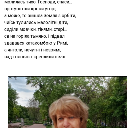
молилась тихо: Господи, спаси…
протупотіли кроки угорі,
а може, то зійшла Земля з орбіти,
чиїсь тулились малолітні діти,
сиділи мовчки, тінями, старі…
свіча горіла тьмяно, і підвал
здавався катакомбою у Римі,
а янголи, нечутні і незримі,
над головою креслили овал…