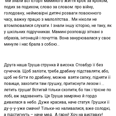
Ми знали всі історії маминого життя крок за кроком,
подих за подихом, слово за словом: про війну,
голодовку, неймовірні дитячі розваги повоєнного
часу, важку працю з малолітства… Ми ніколи не
втомлювалися слухати. І знали іншу історію, не таку, як
у шкільних підручниках. Мамині розповіді зіткані з
образів, інтонацій і почуттів. Вона занурювалася у своє
минуле і нас брала з собою…
Друга наша Груша струнка й висока. Стовбур її без
сучечків. Щоб залізти, треба драбину підставляти; або,
щоб не бігти по драбину, можна взяти сапку, підняти її
повище, захопити там грушку, притиснути лезом і …
летить груша! Встигай тільки схопити, бо так і трісне по
лобі, аж задзвенить. Ця Груша замріяно й гордо
дивилася в небо. Дуже красива, наче статуя. Грушки її
ду-у-у-уже смачні! Тільки-но наливалися, вже солодкі,
а підстигнуть – наче мед. А гарні! Хоч на виставку!