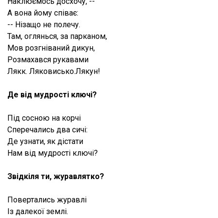
Наклюємось досхочу, --
А вона йому співає:
-- Нізащо не полечу.
Там, оглянься, за парканом,
Мов розгніваний дикун,
Розмахався рукавами
Лякк. Ляковисько.Лякун!
Де від мудрості ключі?
Під сосною на корчі
Сперечались два сичі:
Де узнати, як дістати
Нам від мудрості ключі?
Звідкіля ти, журавлятко?
Повертались журавлі
Із далекої землі.