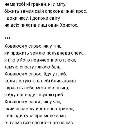
нема тобі ні граней, ні ліміту,
біжить земля свій споконвічний крос,
і доки часу, і допоки світу –
на всіх пилатів лиш один Христос.
***
Ховаюся у слово, як у тінь,
як пражить землю полуднева спека,
я п’ю з його невичерпного глека,
тамую спрагу і лікую біль.
Ховаюся у слово, йду у глиб,
коли лютують в небі блискавиці
і крають небо металеві птиці,
я йду під воду і шукаю риб…
Ховаюся у слово, як у час,
який справіку й дотепер триває,
і він один усе про мене знає,
він знає все про кожного із нас.