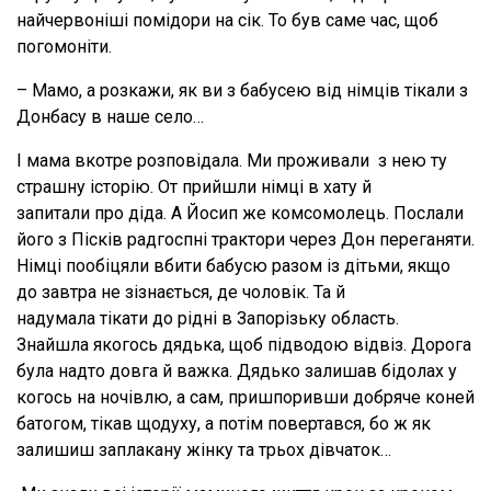
найчервоніші помідори на сік. То був саме час, щоб
погомоніти.
– Мамо, а розкажи, як ви з бабусею від німців тікали з
Донбасу в наше село…
І мама вкотре розповідала. Ми проживали з нею ту
страшну історію. От прийшли німці в хату й
запитали про діда. А Йосип же комсомолець. Послали
його з Пісків радгоспні трактори через Дон переганяти.
Німці пообіцяли вбити бабусю разом із дітьми, якщо
до завтра не зізнається, де чоловік. Та й
надумала тікати до рідні в Запорізьку область.
Знайшла якогось дядька, щоб підводою відвіз. Дорога
була надто довга й важка. Дядько залишав бідолах у
когось на ночівлю, а сам, пришпоривши добряче коней
батогом, тікав щодуху, а потім повертався, бо ж як
залишиш заплакану жінку та трьох дівчаток…