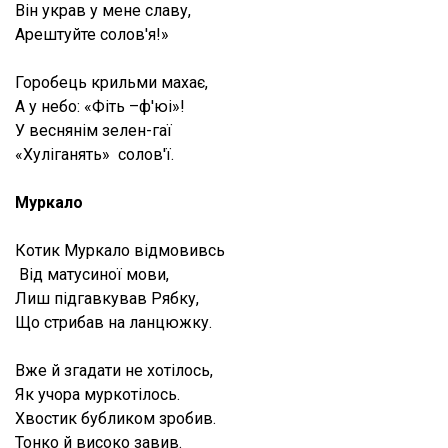
Він украв у мене славу,
Арештуйте солов'я!»
Горобець крильми махає,
А у небо: «Фіть –ф'юі»!
У веснянім зелен-гаї
«Хуліганять» солов'ї.
Муркало
Котик Муркало відмовивсь
Від матусиної мови,
Лиш підгавкував Рябку,
Що стрибав на ланцюжку.
Вже й згадати не хотілось,
Як учора муркотілось.
Хвостик бубликом зробив.
Тонко й високо завив.