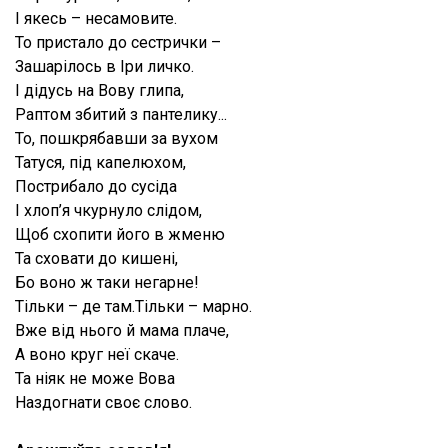
І якесь – несамовите.
То пристало до сестрички –
Зашарілось в Іри личко.
І дідусь на Вову глипа,
Раптом збитий з пантелику...
То, пошкрябавши за вухом
Татуся, під капелюхом,
Пострибало до сусіда
І хлоп’я чкурнуло слідом,
Щоб схопити його в жменю
Та сховати до кишені,
Бо воно ж таки негарне!
Тільки – де там.Тільки – марно.
Вже від нього й мама плаче,
А воно круг неї скаче.
Та ніяк не може Вова
Наздогнати своє слово.