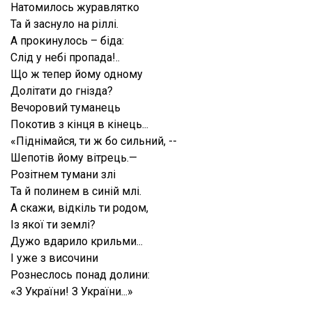
Натомилось журавлятко
Та й заснуло на ріллі.
А прокинулось – біда:
Слід у небі пропада!..
Що ж тепер йому одному
Долітати до гнізда?
Вечоровий туманець
Покотив з кінця в кінець...
«Піднімайся, ти ж бо сильний, --
Шепотів йому вітрець.—
Розітнем тумани злі
Та й полинем в синій млі.
А скажи, відкіль ти родом,
Із якої ти землі?
Дужо вдарило крильми...
І уже з височини
Рознеслось понад долини:
«З України! З України...»