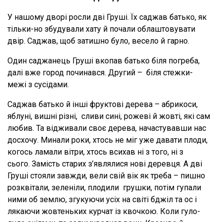
У нашому дворі росли дві Груші. Їх саджав батько, як
тільки-но збудували хату й почали облаштовувати
двір. Саджав, щоб затишно було, весело й гарно.
Один саджанець Груші вкопав батько біля погреба,
далі вже город починався. Другий – біля стежки-
межі з сусідами.
Саджав батько й інші фруктові дерева – абрикоси,
яблуні, вишні різні, сливи сині, рожеві й жовті, які сам
любив. Та відживали своє дерева, начастувавши нас
досхочу. Минали роки, хтось не міг уже давати плоди,
когось ламали вітри, хтось всихав ні з того, ні з
сього. Замість старих з’являлися нові деревця. А дві
Груші стояли завжди, вели свій вік як треба – пишно
розквітали, зеленіли, плодили грушки, потім гупали
ними об землю, згукуючи усіх на світі бджіл та ос і
лякаючи жовтеньких курчат із квочкою. Коли гуло-