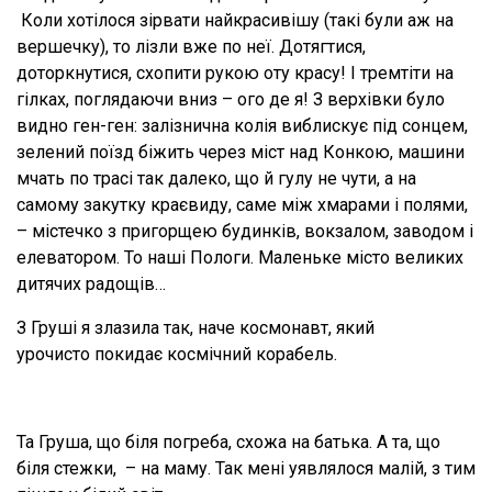
Коли хотілося зірвати найкрасивішу (такі були аж на
вершечку), то лізли вже по неї. Дотягтися,
доторкнутися, схопити рукою оту красу! І тремтіти на
гілках, поглядаючи вниз – ого де я! З верхівки було
видно ген-ген: залізнична колія виблискує під сонцем,
зелений поїзд біжить через міст над Конкою, машини
мчать по трасі так далеко, що й гулу не чути, а на
самому закутку краєвиду, саме між хмарами і полями,
– містечко з пригорщею будинків, вокзалом, заводом і
елеватором. То наші Пологи. Маленьке місто великих
дитячих радощів…
З Груші я злазила так, наче космонавт, який
урочисто покидає космічний корабель.
Та Груша, що біля погреба, схожа на батька. А та, що
біля стежки, – на маму. Так мені уявлялося малій, з тим