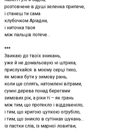
розтовчене в душі зеленка припече,
і станеш ти сама
клубочком Аріадни,
і ниточка твоя
між пальців потече…
***
Звикаю до твоїх зникань,
уже й не домальовую ні штриха,
прислухайся: в моєму серці тихо,
як може бути у зимову рань,
коли ще сплять, натомлені вітрами,
сумні дерева понад берегами
зимових рік, а ріки ті – як грань
між тим, що протекло і віддзвеніло,
і тим, що кригою цупкою огрубіло,
і тим, що зникло в сутінках шукань…
із пастки слів, із марної ловитви,