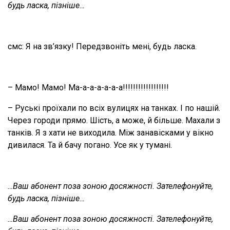
будь ласка, пізніше…
смс: Я на зв’язку! Передзвоніть мені, будь ласка.
– Мамо! Мамо! Ма-а-а-а-а-а-а!!!!!!!!!!!!!!!!!!
– Руські проїхали по всіх вулицях на танках. І по нашій.
Через городи прямо. Шість, а може, й більше. Махали з
танків. Я з хати не виходила. Між занавісками у вікно
дивилася. Та й бачу погано. Усе як у тумані.
…
Ваш абонент поза зоною досяжності. Зателефонуйте,
будь ласка, пізніше…
…Ваш абонент поза зоною досяжності. Зателефонуйте,