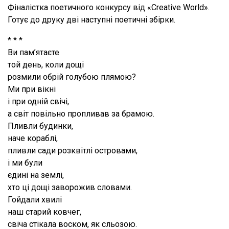
Фіналістка поетичного конкурсу від «Creative World».
Готує до друку дві наступні поетичні збірки.
* * *
Ви пам’ятаєте
той день, коли дощі
розмили обрій голубою плямою?
Ми при вікні
і при одній свічі,
а світ повільно пропливав за брамою.
Пливли будинки,
наче кораблі,
пливли сади розквітлі островами,
і ми були
єдині на землі,
хто ці дощі заворожив словами.
Гойдали хвилі
наш старий ковчег,
свіча стікала воском, як сльозою.