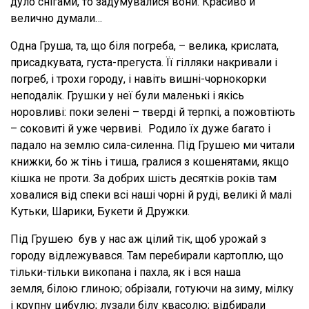
дуло снігами, то задумувалися вони. Красиво й
велично думали…
Одна Груша, та, що біля погреба, – велика, крислата,
присадкувата, густа-прегуста. Її гілляки накривали і
погреб, і трохи городу, і навіть вишні-чорнокорки
неподалік. Грушки у неї були маленькі і якісь
норовливі: поки зелені – тверді й терпкі, а пожовтіють
– соковиті й уже червиві. Родило їх дуже багато і
падало на землю сила-силенна. Під Грушею ми читали
книжки, бо ж тінь і тиша, гралися з кошенятами, якщо
кішка не проти. За добрих шість десятків років там
ховалися від спеки всі наші чорні й руді, великі й малі
Кутьки, Шарики, Букети й Дружки.
Під Грушею був у нас аж цілий тік, щоб урожай з
городу відлежувався. Там перебирали картоплю, що
тільки-тільки викопана і пахла, як і вся наша
земля, білою глиною; обрізали, готуючи на зиму, мілку
і крупну цибулю; лузали білу квасолю; відбирали