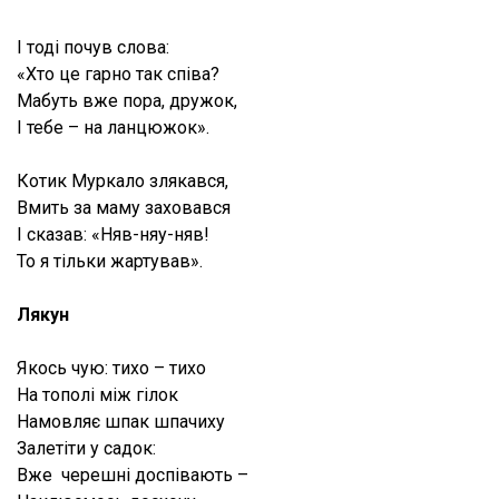
І тоді почув слова:
«Хто це гарно так співа?
Мабуть вже пора, дружок,
І тебе – на ланцюжок».
Котик Муркало злякався,
Вмить за маму заховався
І сказав: «Няв-няу-няв!
То я тільки жартував».
Лякун
Якось чую: тихо – тихо
На тополі між гілок
Намовляє шпак шпачиху
Залетіти у садок:
Вже черешні доспівають –