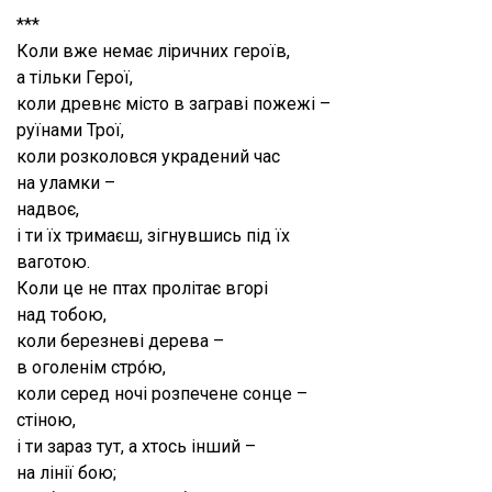
***
Коли вже немає ліричних героїв,
а тільки Герої,
коли древнє місто в заграві пожежі –
руїнами Трої,
коли розколовся украдений час
на уламки –
надвоє,
і ти їх тримаєш, зігнувшись під їх
ваготою.
Коли це не птах пролітає вгорі
над тобою,
коли березневі дерева –
в оголенім стро́ю,
коли серед ночі розпечене сонце –
стіною,
і ти зараз тут, а хтось інший –
на лінії бою;