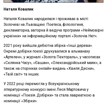
Наталя Ковалик
Наталія Ковалик народилася і проживає в місті
Золочеві на Львівщині. Поетеса, філологиня,
декламаторка, авторка й ведуча програми «Неймовірні
українки» на інформаційному порталі «Золочів Нет».
2021 року вийшла дебютна збірка «Інші дерева».
Окремі добірки поезії друкувалися в альманаху
«Артелен», у журналі «Золота Пектораль», у часописах
«Склянка Часу», «Євшан», «Олександрійський маяк», а
також на сторінках онлайн-видань «Хвиля Десни»,
«Твій світ» та інших.
У 2022 році перемогла у Всеукраїнському
літературному конкурсі імені Леся Мартовича у
номінації «Поезія. Добірки» та стала лавреаткою в
номінації «Збірки».