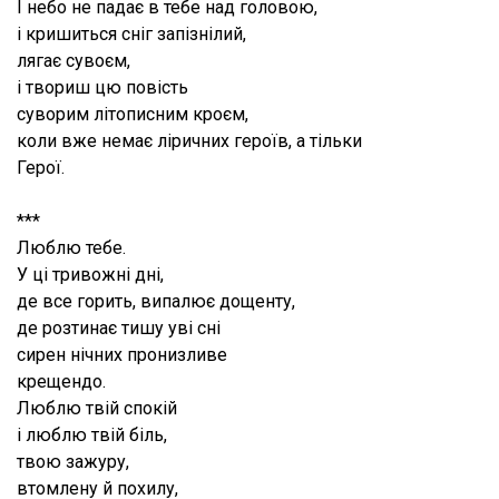
І небо не падає в тебе над головою,
і кришиться сніг запізнілий,
лягає сувоєм,
і твориш цю повість
суворим літописним кроєм,
коли вже немає ліричних героїв, а тільки
Герої.
***
Люблю тебе.
У ці тривожні дні,
де все горить, випалює дощенту,
де розтинає тишу уві сні
сирен нічних пронизливе
крещендо.
Люблю твій спокій
і люблю твій біль,
твою зажуру,
втомлену й похилу,