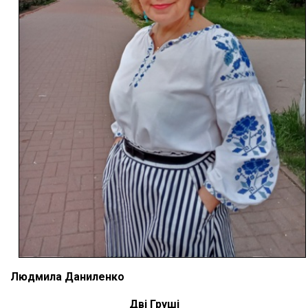
Людмила Даниленко
Д
ві Груші