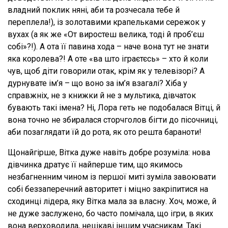
владний поклик няні, аби та розчесала тебе й
переплела!), із золотавими крапельками сережок у
вухах (а як же «От виростеш велика, тоді й проб’єш
собі»?!). А ота її павина хода – наче вона тут не знати
яка королева?! А оте «ва што іграєтєсь» – хто й коли
чув, щоб діти говорили отак, крім як у телевізорі? А
дурнувате ім’я – що воно за ім’я взагалі? Хіба у
справжніх, не з книжки й не з мультика, дівчаток
бувають такі імена? Ні, Лора геть не подобалася Вітці, й
вона точно не збиралася сторчголов бігти до пісочниці,
аби позаглядати їй до рота, як ото решта бараноти!
Щонайгірше, Вітка дуже навіть добре розуміла: нова
дівчинка дратує її найперше тим, що якимось
незбагненним чином із першої миті зуміла завоювати
собі беззаперечний авторитет і міцно закріпитися на
сходинці лідера, яку Вітка мала за власну. Хоч, може, й
не дуже заслужено, бо часто помічала, що ігри, в яких
вона верховодила, нецікаві іншим учасникам. Такі