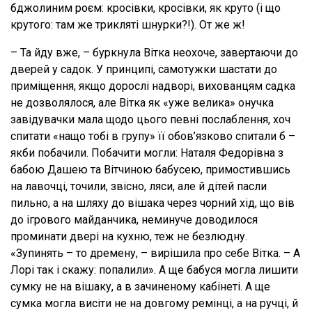
бджолиним роєм: кросівки, кросівки, як круто (і що
крутого: там же трикляті шнурки?!). От же ж!
– Та йду вже, – буркнула Вітка неохоче, завертаючи до
дверей у садок. У принципі, самотужки шастати до
приміщення, якщо дорослі надворі, вихованцям садка
не дозволялося, але Вітка як «уже велика» онучка
завідувачки мала щодо цього певні послаблення, хоч
спитати «нащо тобі в групу» її обов’язково спитали б –
якби побачили. Побачити могли: Наталя Федорівна з
бабою Дашею та Вітчиною бабусею, примостившись
на лавочці, точили, звісно, ляси, але й дітей пасли
пильно, а на шляху до вішака через чорний хід, що вів
до ігрового майданчика, неминуче доводилося
проминати двері на кухню, теж не безлюдну.
«Зупинять – то дремену, – вирішила про себе Вітка. – А
Лорі так і скажу: попалили». А ще бабуся могла лишити
сумку не на вішаку, а в зачиненому кабінеті. А ще
сумка могла висіти не на довгому ремінці, а на ручці, й