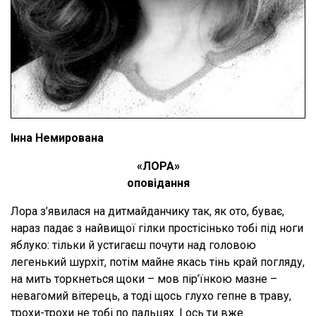
Інна Немирована
«ЛОРА»
оповідання
Лора з’явилася на дитмайданчику так, як ото, буває,
нараз падає з найвищої гілки простісінько тобі під ноги
яблуко: тільки й устигаєш почути над головою
легенький шурхіт, потім майне якась тінь край погляду,
на мить торкнеться щоки – мов пір’їнкою мазне –
невагомий вітерець, а тоді щось глухо гепне в траву,
трохи-трохи не тобі по пальцях. І ось ти вже