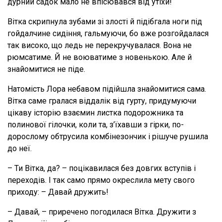
дурний садок мало не впісювався від утіхи!
Вітка скрипнула зубами зі злості й підібгала ноги під
гойдалчине сидіння, гальмуючи, бо вже розгойдалася
так високо, що ледь не перекручувалася. Вона не
рюмсатиме. Й не воюватиме з новенькою. Але й
знайомитися не піде.
Натомість Лора небавом підійшла знайомитися сама.
Вітка саме гралася віддалік від гурту, придумуючи
цікаву історію взаємин листка подорожника та
полинової гілочки, коли та, з’їхавши з гірки, по-
дорослому обтрусила комбінезончик і рішуче рушила
до неї.
– Ти Вітка, да? – поцікавилася без довгих вступів і
переходів. І так само прямо окреслила мету свого
приходу: – Давай дружить!
– Давай, – приречено погодилася Вітка. Дружити з