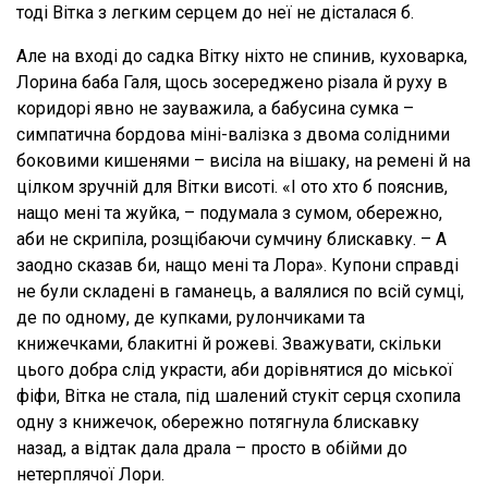
тоді Вітка з легким серцем до неї не дісталася б.
Але на вході до садка Вітку ніхто не спинив, куховарка,
Лорина баба Галя, щось зосереджено різала й руху в
коридорі явно не зауважила, а бабусина сумка –
симпатична бордова міні-валізка з двома солідними
боковими кишенями – висіла на вішаку, на ремені й на
цілком зручній для Вітки висоті. «І ото хто б пояснив,
нащо мені та жуйка, – подумала з сумом, обережно,
аби не скрипіла, розщібаючи сумчину блискавку. – А
заодно сказав би, нащо мені та Лора». Купони справді
не були складені в гаманець, а валялися по всій сумці,
де по одному, де купками, рулончиками та
книжечками, блакитні й рожеві. Зважувати, скільки
цього добра слід украсти, аби дорівнятися до міської
фіфи, Вітка не стала, під шалений стукіт серця схопила
одну з книжечок, обережно потягнула блискавку
назад, а відтак дала драла – просто в обійми до
нетерплячої Лори.