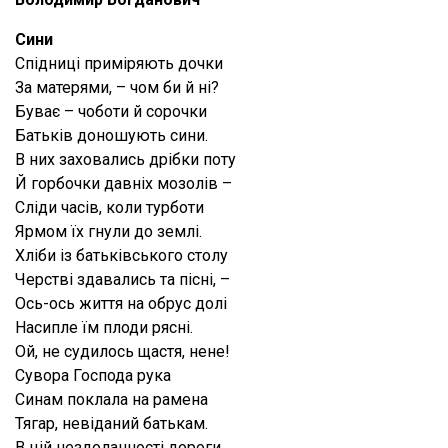
Сини
Спідниці приміряють дочки
За матерями, – чом би й ні?
Буває – чоботи й сорочки
Батьків доношують сини.
В них заховались дрібки поту
Й горбочки давніх мозолів –
Сліди часів, коли турботи
Ярмом їх гнули до землі.
Хліби із батьківського столу
Черстві здавались та пісні, –
Ось-ось життя на обрус долі
Насипле їм плоди рясні.
Ой, не судилось щастя, нене!
Сувора Господа рука
Синам поклала на рамена
Тягар, невіданий батькам.
В цій нездоланності дороги,