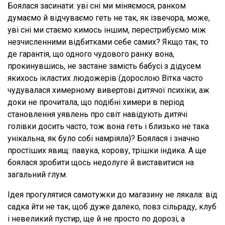
Боялася засинати: уві сні ми міняємося, ранком
думаємо й відчуваємо геть не так, як ізвечора, може,
уві сні ми стаємо кимось іншим, перестрибуємо між
незчисленними відбитками себе самих? Якщо так, то
де гарантія, що одного чудового ранку вона,
прокинувшись, не застане замість бабусі з дідусем
якихось ікластих людожерів (дорослою Вітка часто
чудувалася химерному вивертові дитячої психіки, аж
доки не прочитала, що подібні химери в період
становлення уявлень про світ навідують дитячі
голівки досить часто, тож вона геть і близько не така
унікальна, як було собі намріяла)? Боялася і значно
простіших явищ: павука, корову, трішки індика. А ще
боялася зробити щось недолуге й виставитися на
загальний глум.
Ідея прогулятися самотужки до магазину не лякала: від
садка йти не так, щоб дуже далеко, повз сільраду, клуб
і невеликий пустир, ще й не просто по дорозі, а