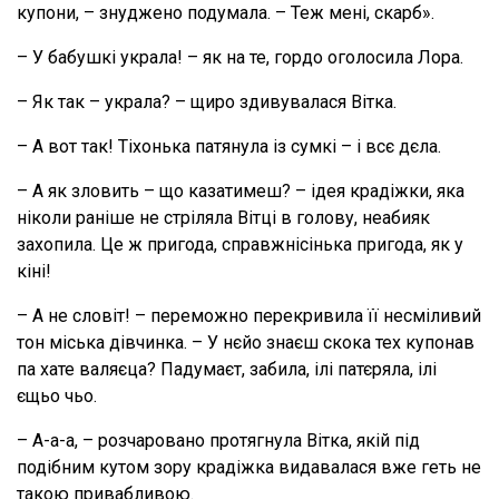
купони, – знуджено подумала. – Теж мені, скарб».
– У бабушкі украла! – як на те, гордо оголосила Лора.
– Як так – украла? – щиро здивувалася Вітка.
– А вот так! Тіхонька патянула із сумкі – і всє дєла.
– А як зловить – що казатимеш? – ідея крадіжки, яка
ніколи раніше не стріляла Вітці в голову, неабияк
захопила. Це ж пригода, справжнісінька пригода, як у
кіні!
– А не словіт! – переможно перекривила її несміливий
тон міська дівчинка. – У нєйо знаєш скока тех купонав
па хате валяєца? Падумаєт, забила, ілі патєряла, ілі
єщьо чьо.
– А-а-а, – розчаровано протягнула Вітка, якій під
подібним кутом зору крадіжка видавалася вже геть не
такою привабливою.