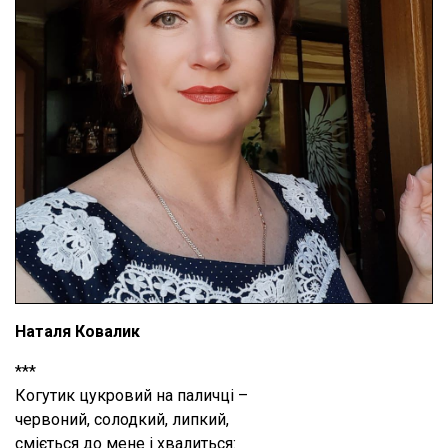
Наталя Ковалик
***
Когутик цукровий на паличці –
червоний, солодкий, липкий,
сміється до мене і хвалиться: