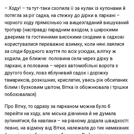
– Ходу! – та тут-таки схопила її за кулак із купонами й
потягла за ріг садка, на стежку до дірки в паркані –
чорного ходу прямісінько на вищезгаданий вишуканий
тротуар (насправді парадним входом, з широкими
дверима та гостинними високими сходами в садкові
користувалися переважно взимку, коли няні лаялися
за сліди брудного взуття по всіх усюдах, влітку ж
ходили, де ближче: половина села через дірку в
паркані, а половина – через автомобільні ворота з
другого боку, повз яблуневий садок і доріжку
тамариксів, розкішних, крислатих, увесь рік обсипаних
білим і бузковим цвітом, Вітка їх обожнювала і трішки
побоювалася).
Про Вітку, то одразу за парканом можна було б
перейти на ходу, але міська дівчинка й не думала
зупинятися, ба навпаки – на рівному додала швидкості:
певно, на відміну від Вітки, належала до тих намаханих