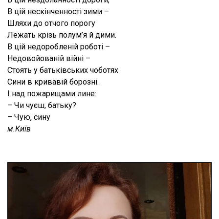
В цій нескінченності зими –
Шляхи до отчого порогу
Лежать крізь полум’я й дими.
В цій недоробленій роботі –
Недовойованій війні –
Стоять у батьківських чоботях
Сини в кривавій борозні.
І над пожарищами лине:
– Чи чуєш, батьку?
– Чую, сину
м.Київ