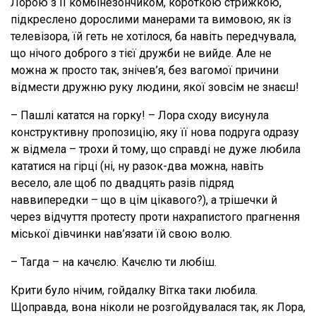
Лорою з її комбінезончиком, короткою стрижкою,
підкреслено дорослими манерами та вимовою, як із
телевізора, їй геть не хотілося, ба навіть передчувала,
що нічого доброго з тієї дружби не вийде. Але не
можна ж просто так, знічев’я, без вагомої причини
відмести дружню руку людини, якої зовсім не знаєш!
– Пашлі кататся на горку! – Лора сходу висунула
конструктивну пропозицію, яку її нова подруга одразу
ж відмела – трохи й тому, що справді не дуже любила
кататися на гірці (ні, ну разок-два можна, навіть
весело, але щоб по двадцять разів підряд
наввипередки – що в цім цікавого?), а трішечки й
через відчуття протесту проти нахрапистого прагнення
міської дівчинки нав’язати їй свою волю.
– Тагда – на качєлю. Качєлю ти любіш.
Крити було нічим, гойдалку Вітка таки любила.
Щоправда, вона ніколи не розгойдувалася так, як Лора,