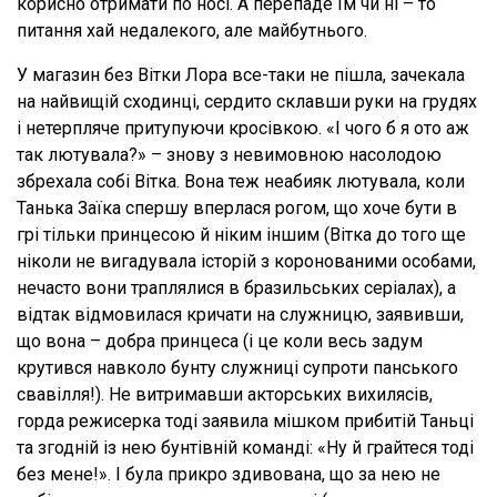
корисно отримати по носі. А перепаде їм чи ні – то
питання хай недалекого, але майбутнього.
У магазин без Вітки Лора все-таки не пішла, зачекала
на найвищій сходинці, сердито склавши руки на грудях
і нетерпляче притупуючи кросівкою. «І чого б я ото аж
так лютувала?» – знову з невимовною насолодою
збрехала собі Вітка. Вона теж неабияк лютувала, коли
Танька Заїка спершу вперлася рогом, що хоче бути в
грі тільки принцесою й ніким іншим (Вітка до того ще
ніколи не вигадувала історій з коронованими особами,
нечасто вони траплялися в бразильських серіалах), а
відтак відмовилася кричати на служницю, заявивши,
що вона – добра принцеса (і це коли весь задум
крутився навколо бунту служниці супроти панського
свавілля!). Не витримавши акторських вихилясів,
горда режисерка тоді заявила мішком прибитій Таньці
та згодній із нею бунтівній команді: «Ну й грайтеся тоді
без мене!». І була прикро здивована, що за нею не