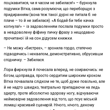
поцікавитися, чи я часом не забилася!» – буркнула
подумки Вітка, сама розуміючи, що переборщує з
придиранням (вона теж такої дурні не питала б: не
плаче – то й не забилася). «А бодай би тебе качка
копнула!» – із задоволенням послала подумки просто
в невдоволену фіфину пичку фразу з нещодавно
прочитаної їй на сон дідусем книжки.
– Не можу «бистрєє», – зронила гордо, статечно
підводячись і неквапом, демонстративно, обрусивши
спідничку. – Забилася.
Лора фиркнула й почесала вперед, не озираючись: не
бігом, щоправда, просто сердитим широким кроком.
Вітка почвалала слідком не те, щоб дуже повільно, але
й не надто швидко, театрально припадаючи на ледь
здерту, проте абсолютно здорову ногу, відчуваючи
неймовірне задоволення від того, що псує міській
ломаці красивий сценарій. Нічого, нічого, декому