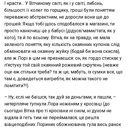
І красти… У Вітчиному світі, як і у світі, либонь,
більшості її колег по горщику, гроші були поняттям
переважно абстрактним, не доросли вони ще до
грошей. Якщо тобі щось сподобалося в магазині, ти
просто канючиш це у бабусі (дідуся/мами/тата, як у
кого), та й по всьому. Вітка, як на правду, не мала
зеленого поняття, яку кількість окаянних купонів слід
обмінювати на окаянну жуйку (бодай би вона скисла),
але ж Лорі в цім не признаєшся: он, як гордо стискає у
п’ястуку той свій окаянний рожевий скрутень (невже
оце аж стільки треба? та ж це, мабуть, із сумки все, що
там є, доведеться вигребти, як можна такого не
помітити?!).
– Ну, єслі не баїшся, так дуй за дєньгами, и пашли, –
нетерпляче тупнула Лора ноженям у кросівці (до
сьогодні Вітка про ті кросівки ні сном, ні духом не
відала й геть тим не переймалася, це решта
вівцеподібних Лориних обожнювачів гула весь ранок