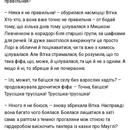
правільная?
– Ніяка я не правильна! – обурилася насмішці Вітка.
Хто-хто, а вона вже точно не правильна – от бодай
тому, що кілька днів тому цілувалася з Мишком
Левченком в коридорі біля старшої групи, за шафками
для речей. Їй дуже захотілося викрикнути це просто
Лорі в обличчя й поцікавитися, чи та вже з кимось
цілувалася. Але Вітка стрималася, бо розуміла, що то
така фіфа, що, може, й цілувалася, та ще й не з одним. А
якщо й ні, то збреше й не почервоніє.
– Ілі, может, ти баїшся па сєлу без взрослих хадіть? –
продовжувала дрочитися фіфа. – Точна, баїшся!
Трусішка-трусішка! Трусішка-трусішка!
– Нічого я не боюся, – знову збрехала Вітка. Насправді
вона багато чого боялася. Боялася лишатися в хаті
сама: а раптом з темної прогалини між стіною та
гардеробом вискочить пантера із казки про Мауглі?