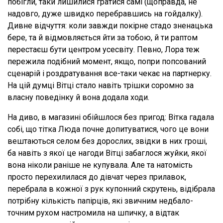
побігли, таки лишилися гратися самі (щоправда, не
надовго, дуже швидко перебравшись на гойдалку).
Дивне відчуття: коли завжди покірне стадо зненацька
бере, та й відмовляється йти за тобою, й ти раптом
перестаєш бути центром усесвіту. Певно, Лора теж
пережила подібний момент, якщо, попри попсований
сценарій і роздратування все-таки чекає на партнерку.
На цій думці Вітці стало навіть трішки соромно за
власну поведінку й вона додала ходи.
На диво, в магазині обійшлося без пригод: Вітка гадала
собі, що тітка Люда почне допитуватися, чого це вони
вештаються селом без дорослих, звідки в них гроші,
ба навіть з якої це нагоди Вітці забаглося жуйки, якої
вона ніколи раніше не купувала. Але та натомість
просто перехилилася до дівчат через прилавок,
перебрала в кожної з рук купонний скрутень, відібрала
потрібну кількість папірців, які звичним недбало-
точним рухом настромила на шпичку, а відтак