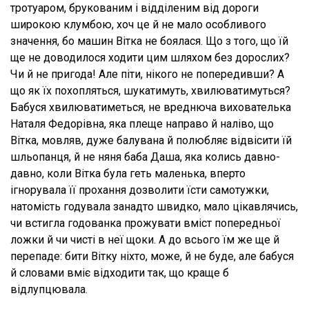
тротуаром, брукованим і відділеним від дороги
широкою клумбою, хоч це й не мало особливого
значення, бо машин Вітка не боялася. Що з того, що їй
ще не доводилося ходити цим шляхом без дорослих?
Чи й не пригода! Але піти, нікого не попередивши? А
що як їх похопляться, шукатимуть, хвилюватимуться?
Бабуся хвилюватиметься, не вреднюча вихователька
Наталя Федорівна, яка плеще направо й наліво, що
Вітка, мовляв, дуже балувана й полюбляє відвісити їй
шльопанця, й не няня баба Даша, яка колись давно-
давно, коли Вітка була геть маленька, вперто
ігнорувала її прохання дозволити їсти самотужки,
натомість годувала занадто швидко, мало цікавлячись,
чи встигла годованка прожувати вміст попередньої
ложки й чи чисті в неї щоки. А до всього їм же ще й
перепаде: бити Вітку ніхто, може, й не буде, але бабуся
й словами вміє відходити так, що краще б
відлупцювала.