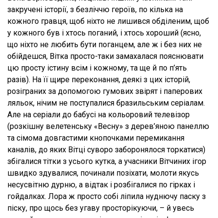
закручені історії, з безліччю героїв, по кілька на
кожного гравця, щоб ніхто не лишився обділеним, щоб
у кожного був і хтось поганий, і хтось хороший (ясно,
що ніхто не любить бути поганцем, але ж і без них не
обійдешся, Вітка просто-таки замахалася пояснювати
цю просту істину всім і кожному, та ще й по п’ять
разів). На її щире переконання, деякі з цих історій,
розіграних за допомогою гумових звірят і паперових
ляльок, нічим не поступалися бразильським серіалам.
Але на серіали до бабусі на кольоровий телевізор
(розкішну велетенську «Весну» з дерев’яною панеллю
та сімома довгастими кнопочками перемикання
каналів, до яких Вітці суворо заборонялося торкатися)
збігалися тітки з усього кутка, а учасники Вітчиних ігор
швидко здувалися, починали позіхати, молоти якусь
несусвітню дурню, а відтак і розбігалися по гірках і
гойдалках. Лора ж просто собі ліпила нуднючу паску з
піску, про щось без угаву просторікуючи, – й увесь