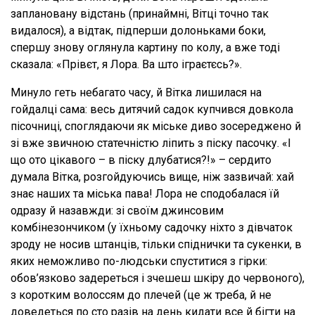
заплановану відстань (принаймні, Вітці точно так
видалося), а відтак, підперши долоньками боки,
спершу знову оглянула картину по колу, а вже тоді
сказала: «Прівєт, я Лора. Ва што іграєтєсь?».
Минуло геть небагато часу, й Вітка лишилася на
гойдалці сама: весь дитячий садок купчився довкола
пісочниці, споглядаючи як міське диво зосереджено й
зі вже звичною статечністю ліпить з піску пасочку. «І
що ото цікавого – в піску длубатися?!» – сердито
думала Вітка, розгойдуючись вище, ніж зазвичай: хай
знає наших та міська пава! Лора не сподобалася їй
одразу й назавжди: зі своїм джинсовим
комбінезончиком (у їхньому садочку ніхто з дівчаток
зроду не носив штанців, тільки спіднички та сукенки, в
яких неможливо по-людськи спуститися з гірки:
обов’язково задереться і зчешеш шкіру до червоного),
з коротким волоссям до плечей (це ж треба, й не
доведеться по сто разів на день кидати все й бігти на