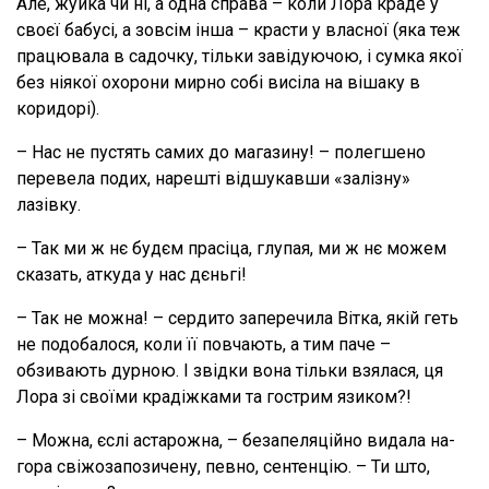
Але, жуйка чи ні, а одна справа – коли Лора краде у
своєї бабусі, а зовсім інша – красти у власної (яка теж
працювала в садочку, тільки завідуючою, і сумка якої
без ніякої охорони мирно собі висіла на вішаку в
коридорі).
– Нас не пустять самих до магазину! – полегшено
перевела подих, нарешті відшукавши «залізну»
лазівку.
– Так ми ж нє будєм прасіца, глупая, ми ж нє можем
сказать, аткуда у нас дєньгі!
– Так не можна! – сердито заперечила Вітка, якій геть
не подобалося, коли її повчають, а тим паче –
обзивають дурною. І звідки вона тільки взялася, ця
Лора зі своїми крадіжками та гострим язиком?!
– Можна, єслі астарожна, – безапеляційно видала на-
гора свіжозапозичену, певно, сентенцію. – Ти што,