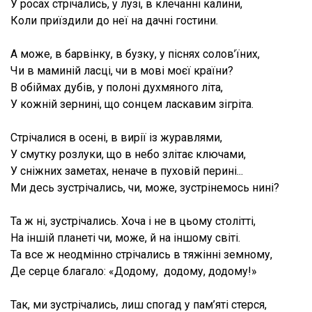
У росах стрічались, у лузі, в клечанні калини,
Коли приїздили до неї на дачні гостини.
А може, в барвінку, в бузку, у піснях солов’їних,
Чи в маминій ласці, чи в мові моєї країни?
В обіймах дубів, у полоні духмяного літа,
У кожній зернині, що сонцем ласкавим зігріта.
Стрічалися в осені, в вирії із журавлями,
У смутку розлуки, що в небо злітає ключами,
У сніжних заметах, неначе в пуховій перині...
Ми десь зустрічались, чи, може, зустрінемось нині?
Та ж ні, зустрічались. Хоча і не в цьому столітті,
На іншій планеті чи, може, й на іншому світі.
Та все ж неодмінно стрічались в тяжінні земному,
Де серце благало: «Додому, додому, додому!»
Так, ми зустрічались, лиш спогад у пам’яті стерся,