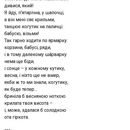
дивися, який!
Я йду, п’ятирічна, у шапочці,
а він мені сяє крильми,
танцює когутик на паличці:
бабусю, візьми!
Так гарно ходити по ярмарку:
корзини, бабусі, ряди,
і в тому далекому ша́рварку
нема ще біди;
і сонце – у кожному кутику,
весна, і ніхто ще не вмер,
якби ж то ми знали, когутику,
як буде тепер…
бриніла б весняною ноткою
крилата твоя висота –
і, може, здалася б солодкою
ота гіркота.