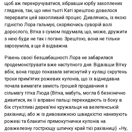
щоб аж перекручуватися, зібравши юрбу захоплених
глядачів, так, що няні тьоті Каті зрештою довелося
перервати цей захопливий процес. Дивлячись, із якою
гідністю Лора гальмує, скоряючись суворій волі
дорослого, Вітка з сумом подумала, що, може, дружити
з нею буде не так і погано. Зрештою, вона не тільки
зарозуміла, а ще й відважна.
Рівень своєї безшабашності Лора не забарилася
продемонструвати вже наступного дня. Відвівши Вітку
вбік, вона гордо показала затиснутий у кулаці скрутень
трохи прим’ятих рожевих купонів, що їх віднедавна
почала вимагати замість грошей продавчиня з
сільмагу тітка Люда (Вітка, мабуть, могла б безкінечно
дивитися, як її вправні пальці перекидають із боку в
бік стукітливі дерев’яні кружальця на велетенській
рахівниці, або ж із дивовижною швидкістю нанизують
рожеві та блакитні прямокутнички купонів на
довжелезну гострющу шпичку край тієї рахівниці). «Ну,