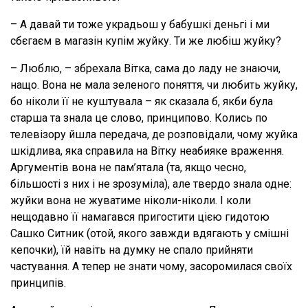
– А давай ти тоже украдьош у бабушкі деньгі і ми
сбєгаєм в магазін купім жуйку. Ти же любіш жуйку?
– Люблю, – збрехала Вітка, сама до ладу не знаючи,
нащо. Вона не мала зеленого поняття, чи любить жуйку,
бо ніколи її не куштувала – як сказала б, якби була
старша та знала це слово, принципово. Колись по
телевізору йшла передача, де розповідали, чому жуйка
шкідлива, яка справила на Вітку неабияке враження.
Аргументів вона не пам’ятала (та, якщо чесно,
більшості з них і не зрозуміла), але твердо знала одне:
жуйки вона не жуватиме ніколи-ніколи. І коли
нещодавно її намагався пригостити цією гидотою
Сашко Ситник (отой, якого завжди вдягають у смішні
кепочки), їй навіть на думку не спало прийняти
частування. А тепер не знати чому, засоромилася своїх
принципів.