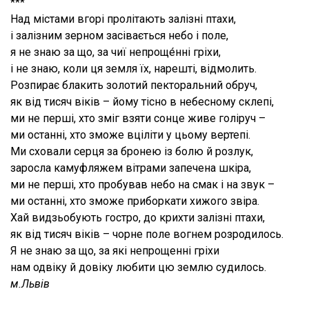
***
Над містами вгорі пролітають залізні птахи,
і залізним зерном засівається небо і поле,
я не знаю за що, за чиї непроще́нні гріхи,
і не знаю, коли ця земля їх, нарешті, відмолить.
Розпирає блакить золотий пекторальний обруч,
як від тисяч віків – йому тісно в небесному склепі,
ми не перші, хто зміг взяти сонце живе голіруч –
ми останні, хто зможе вціліти у цьому вертепі.
Ми сховали серця за бронею із болю й розлук,
заросла камуфляжем вітрами запечена шкіра,
ми не перші, хто пробував небо на смак і на звук –
ми останні, хто зможе приборкати хижого звіра.
Хай видзьобують гостро, до крихти залізні птахи,
як від тисяч віків – чорне поле вогнем розродилось.
Я не знаю за що, за які непрощенні гріхи
нам одвіку й довіку любити цю землю судилось.
м.Львів