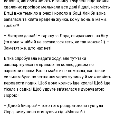
йолопів, які обожнюють біганину. Рифлені підошовки
хвалених кросівок мелькали все далі й далі, натомість
Вітці вже темніло в очах і кололо в боці. Хай би вона
запалася, та клята крадена жуйка, кому вона, в мами,
треба?!!
– Бистрєє давай! – гаркнула Лора, озираючись на бігу
(та вона ж ніби й не засапалася геть, як так можна?!). –
Заметят же, што нас нет!
Вітка спробувала надати ходу, але тут-таки
зашпортнулася та припала на коліно, дивом не
заривши носом. Болю майже не помітила, настільки
сильним було полегшення через зупинку й можливість
перевести подих. Щоб вона колись іще крала! Щоб іще
тікала з садка! Щоб удруге зв’язалася з дурнуватою
Лорою!
– Давай бистрєє! – вже геть роздратовано гукнула
Лора, вимушено стишуючи хід. «Могла б і