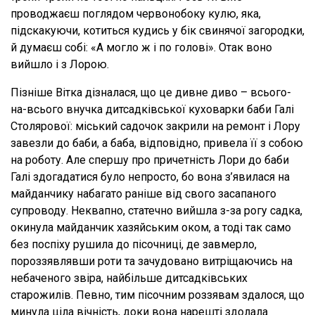
проводжаєш поглядом червонобоку кулю, яка,
підскакуючи, котиться кудись у бік свинячої загородки,
й думаєш собі: «А могло ж і по голові». Отак воно
вийшло і з Лорою.
Пізніше Вітка дізналася, що це дивне диво – всього-
на-всього внучка дитсадківської куховарки баби Галі
Столярової: міський садочок закрили на ремонт і Лору
завезли до баби, а баба, відповідно, привела її з собою
на роботу. Але спершу про причетність Лори до баби
Галі здогадатися було непросто, бо вона з’явилася на
майданчику набагато раніше від свого засапаного
супроводу. Неквапно, статечно вийшла з-за рогу садка,
окинула майданчик хазяйським оком, а тоді так само
без поспіху рушила до пісочниці, де завмерло,
пороззявлявши роти та зачудовано витріщаючись на
небаченого звіра, найбільше дитсадківських
старожилів. Певно, тим пісочним роззявам здалося, що
минула ціла вічність, доки вона нарешті здолала