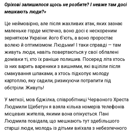
Оріхові залишилося щось не розбите? І невже там досі
мешкають люди?»
Це неймовірно, але після жахливих атак, яких зазнає
маленьке горде містечко, воно досі є нескореним
зернятком України: його б’ють, а воно проростає
волею й оптимізмом. Людьми! І таки справді — там
живуть люди, навіть повертаються у свої обпалені
домівки ті, хто їх раніше полишив. Посеред літа хтось
із них варить вареники з вишнями, які вціліли після
смакування шпаками, а хтось підкопує молоду
картоплю, яку садили, ризикуючи потрапити під
обстріли. Живуть!
У меткої, мов бджілка, співробітниці Червоного Хреста
Людмили Щебетун я взяла кілька номерів телефонів
місцевих жителів, якими вона опікується. Пані
Людмила повідала, що мешкають тут здебільшого
старші люди, молодь із дітьми виїхала з небезпечного