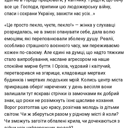
все це. Господи, припини цю людожерську війну,
спаси і сохрани Україну, захисти нас усіх…»
«Це просто пекло, чуєте, пекло!» — жінка у слухавці
розридалась, не в змозі опанувати себе, дала волю
емоціям, які переповнювали зболену душу. Реалії,
особливо страшного воєнного часу, ми переживаємо
кожен по-своєму. Але єдині на думці, що надто тяжким
стало випробування, наслане агресором на наше
спокійне мирне буття. І Оріхів, чудовий і квітучий,
перетворився на згарище, кладовище мертвих
будинків і мертвих людських мрій. Колись центр міста
прикрашав оберіг наречених: у день весілля вони
залишали тут яскраві стрічки із замочками як добрий
знак, що роки не розімкнуть їхнє щасливе кохання.
Ворог розтоптав цю красу, розігнав молодь із дітьми
світом. Чи ж зберуться разом у рідному місті й коли?
Чи зможуть загоїти обпалені крила, чи дочекаються з
війни усіх найдорожчих людей?