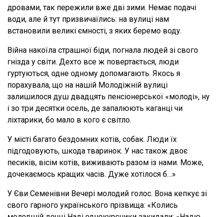
дровами, так пережили вже дві зими. Немає подачі
води, але й тут призвичаїлись: на вулиці нам
встановили великі ємності, з яких беремо воду.
Війна накоїла страшної біди, погнала людей зі свого
гнізда у світи. Дехто все ж повертається, люди
гуртуються, одне одному допомагають. Якось я
порахувала, що на нашій Молодіжній вулиці
залишилося душ двадцять пенсіонерської «молоді», ну
і зо три десятки осель, де запалюють каганці чи
ліхтарики, бо мало в кого є світло.
У місті багато бездомних котів, собак. Люди їх
підгодовують, шкода тваринок. У нас також двоє
песиків, вісім котів, виживають разом із нами. Може,
дочекаємось кращих часів. Дуже хотілося б…»
У Єви Семенівни Вечері молодий голос. Вона кепкує зі
свого гарного українського прізвища: «Колись
молодшій дочці Наді однокурсники закидали: «Надю,