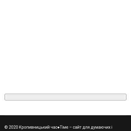
© 2020 Кропивницький час●Тіме – сайт для думаючих і