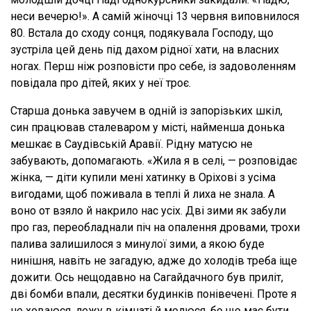
неси вечерю!». А самій жіночці 13 червня виповнилося
80. Встала до сходу сонця, подякувала Господу, що
зустріла цей день під дахом рідної хати, на власних
ногах. Перш ніж розповісти про себе, із задоволенням
повідала про дітей, яких у неї троє.
Старша донька завучем в одній із запорізьких шкіл,
син працював сталеваром у місті, найменша донька
мешкає в Саудівській Аравії. Рідну матусю не
забувають, допомагають. «Жила я в селі, — розповідає
жінка, — діти купили мені хатинку в Оріхові з усіма
вигодами, щоб поживала в теплі й лиха не знала. А
воно от взяло й накрило нас усіх. Дві зими як забули
про газ, переобладнали піч на опалення дровами, трохи
палива залишилося з минулої зими, а якою буде
нинішня, навіть не загадую, адже до холодів треба іще
дожити. Ось нещодавно на Сагайдачного був приліт,
дві бомби впали, десятки будинків понівечені. Проте я
не ховаюся, лежу в кімнаті й молюся, бо що має бути,