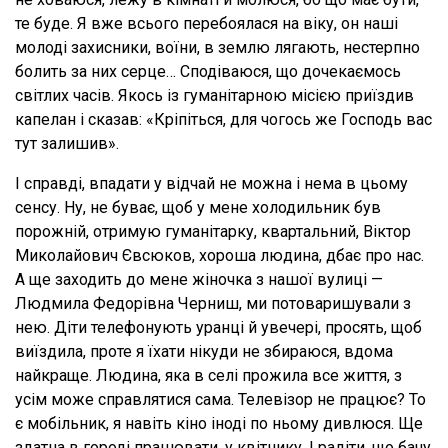
те буде. Я вже всього перебоялася на віку, он наші
молоді захисники, воїни, в землю лягають, нестерпно
болить за них серце… Сподіваюся, що дочекаємось
світлих часів. Якось із гуманітарною місією приїздив
капелан і сказав: «Кріпіться, для чогось же Господь вас
тут залишив».
І справді, впадати у відчай не можна і нема в цьому
сенсу. Ну, не буває, щоб у мене холодильник був
порожній, отримую гуманітарку, квартальний, Віктор
Миколайович Євсюков, хороша людина, дбає про нас.
А ще заходить до мене жіночка з нашої вулиці —
Людмила Федорівна Черниш, ми потоваришували з
нею. Діти телефонують уранці й увечері, просять, щоб
виїздила, проте я їхати нікуди не збираюся, вдома
найкраще. Людина, яка в селі прожила все життя, з
усім може справлятися сама. Телевізор не працює? То
є мобільник, я навіть кіно іноді по ньому дивлюся. Ще
здатна в городі працювати, у квітнику. І радіти, що бачу