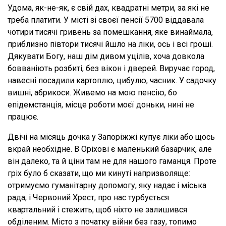
Удома, як-не-як, є свій дах, квадратні метри, за які не
треба платити. У місті зі своєї пенсії 5700 віддавала
чотири тисячі гривень за помешкання, яке винаймала,
приблизно півтори тисячі йшло на ліки, ось і всі гроші.
Дякувати Богу, наш дім дивом уцілів, хоча довкола
бовваніють розбиті, без вікон і дверей. Виручає город,
навесні посадили картоплю, цибулю, часник. У садочку
вишні, абрикоси. Живемо на мою пенсію, бо
епідемстанція, місце роботи моєї доньки, нині не
працює.
Двічі на місяць дочка у Запоріжжі купує ліки або щось
вкрай необхідне. В Оріхові є маленький базарчик, але
він далеко, та й ціни там не для нашого гаманця. Проте
гріх було б сказати, що ми кинуті напризволяще:
отримуємо гуманітарну допомогу, яку надає і міська
рада, і Червоний Хрест, про нас турбується
квартальний і стежить, щоб ніхто не залишився
обділеним. Місто з початку війни без газу, топимо