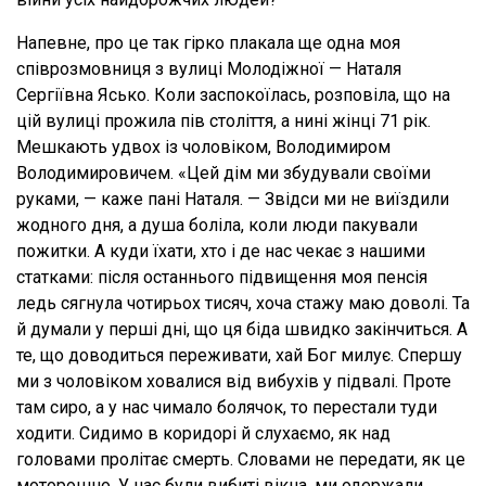
Напевне, про це так гірко плакала ще одна моя
співрозмовниця з вулиці Молодіжної — Наталя
Сергіївна Ясько. Коли заспокоїлась, розповіла, що на
цій вулиці прожила пів століття, а нині жінці 71 рік.
Мешкають удвох із чоловіком, Володимиром
Володимировичем. «Цей дім ми збудували своїми
руками, — каже пані Наталя. — Звідси ми не виїздили
жодного дня, а душа боліла, коли люди пакували
пожитки. А куди їхати, хто і де нас чекає з нашими
статками: після останнього підвищення моя пенсія
ледь сягнула чотирьох тисяч, хоча стажу маю доволі. Та
й думали у перші дні, що ця біда швидко закінчиться. А
те, що доводиться переживати, хай Бог милує. Спершу
ми з чоловіком ховалися від вибухів у підвалі. Проте
там сиро, а у нас чимало болячок, то перестали туди
ходити. Сидимо в коридорі й слухаємо, як над
головами пролітає смерть. Словами не передати, як це
моторошно. У нас були вибиті вікна, ми одержали