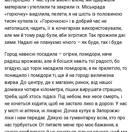
матеріали і утеплили та закрили їх. Міськрада
«горючку» виділила, пелети, я на шість із половиною
тисяч купила їх. «Горючкою» і в добрий час не
натопишся, чадить, її в кочегарках використовували,
але ми й тому раді були, аби зігрітися. Так прожили дві
зими. Надалі не плануємо нічого — як буде, так і буде.
Город навесні посадила — огірки, помідори, наче
радієш врожаєві, але й боїшся навіть тої радості, бо
згадую, що торік насадила помідорів, а як прилетіло, то
понищило і помідори ті, ще й на городі величезна
вирва. До центру, де є магазин, ринок, від нашої
домівки чотири кілометри, пішки вирушати страшно,
треба, щоб хтось підвіз. Під небом, яке несе смерть, і
не хочеться ходити, щоб не застало лихо в дорозі. У нас
у місті ні аптеки, ні лікарні. Дочка купує в Запоріжжі
ліки і нам передає. Дякую за гуманітарку всім, хто про
нас турбується. От питаєте мене про моє бажання, а
нічого особливого й не хочеться, тільки одного: щоб ми