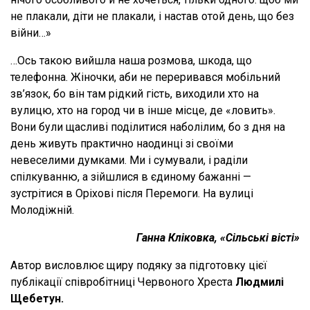
не плакали, діти не плакали, і настав отой день, що без
війни…»
…Ось такою вийшла наша розмова, шкода, що
телефонна. Жіночки, аби не переривався мобільний
зв’язок, бо він там рідкий гість, виходили хто на
вулицю, хто на город чи в інше місце, де «ловить».
Вони були щасливі поділитися наболілим, бо з дня на
день живуть практично наодинці зі своїми
невеселими думками. Ми і сумували, і раділи
спілкуванню, а зійшлися в єдиному бажанні —
зустрітися в Оріхові після Перемоги. На вулиці
Молодіжній.
Ганна Кліковка, «Сільські вісті»
Автор висловлює щиру подяку за підготовку цієї
публікації співробітниці Червоного Хреста
Людмилі
Щебетун.