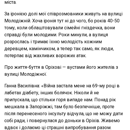
міста.
За іронією долі мої співрозмовники живуть на вулиці
Молодіжній. Хоча іронія тут ні до чого, бо років 40-50
тому, коли облаштовували сімейні гніздечка, вони
справді були молодими. Роки минули, а вулиця
розрослась і тримає їхню молодість кожним
деревцем, камінчиком, а тепер так само, як люди,
потерпає від жахливих ворожих атак.
Про життя-буття в Оріхові — вустами його жителів з
вулиці Молодіжної.
Ганна Василівна: «Війна застала мене на 69-му році в
лабетах діабету, інших болячок. Ніколи й не
припускала, що стільки горя випаде нам. Понад рік
мешкала в Запоріжжі, там було безпечніше, проте
після перенесеного інсульту відчула, що не можу дати
собі ради, і повернулася до доньки в Оріхів. Живемо
вдвох і долаємо ці страшні випробування разом.