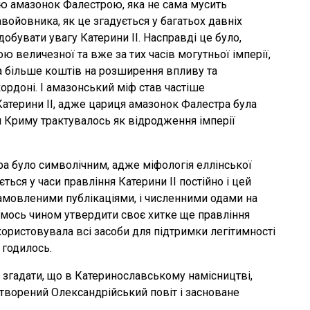
ею амазонок Фалестрою, яка не сама мусить
войовника, як це згадується у багатьох давніх
обувати увагу Катерини II. Насправді це було,
 величезної та вже за тих часів могутньої імперії,
а більше коштів на розширення впливу та
ордоні. І амазонський міф став частіше
атерини II, адже цариця амазонок Фалестра була
я Криму трактувалось як відродження імперії
ра було символічним, адже міфологія еллінської
ся у часи правління Катерини II постійно і цей
мовленими публікаціями, і численними одами на
кимось чином утвердити своє хитке ще правління
користовувала всі засоби для підтримки легітимності
 годилось.
то згадати, що в Катеринославському намісництві,
створений Олександрійський повіт і засноване