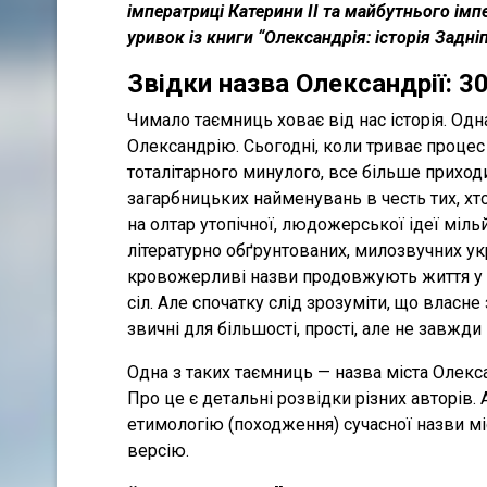
імператриці Катерини ІІ та майбутнього імп
уривок із книги “Олександрія: історія Задн
Звідки назва Олександрії: 3
Чимало таємниць ховає від нас історія. Одн
Олександрію. Сьогодні, коли триває процес 
тоталітарного минулого, все більше приходи
загарбницьких найменувань в честь тих, хт
на олтар утопічної, людожерської ідеї міль
літературно обґрунтованих, милозвучних ук
кровожерливі назви продовжують життя у ар
сіл. Але спочатку слід зрозуміти, що власне
звичні для більшості, прості, але не завжди
Одна з таких таємниць — назва міста Олексан
Про це є детальні розвідки різних авторів.
етимологію (походження) сучасної назви мі
версію.