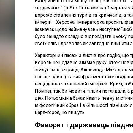
Катерини II Потьомкіну 13 червня того ж 17
сердечного” (тобто Потьомкіна) 1 червня з 
вороже ставлення турків та кримчаків, а та
імперії — Херсона. Імператорка просить фав
зазначає щодо найменувань наступне: “щоб 
було занадто складно відповідати цьому пр
своїх слів і дозволяє як завгодно вчинити 
Характерний пасаж з листів про подію, що 
Король нещодавно зламав руку, отож невідо
згадує імператриця, Александр Македонськ
ось ще один цікавий фрагмент вже згадани
нещодавно захоплений імперією Крим, тобто
Помпеї, так би мовити, тільки поглядали, а 
діях Потьомкін вбачає навіть певну містичн
міфологічний образ і в більшості пізніших л
царя-героя, не пишуть.
Фаворит і державець півдня