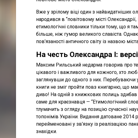
Вже у зрілому віці один з найвидатніших 
народився в “повітовому місті Олександрії, 
етимологічні словники тільки тому, що я та
більше, ніж гумор великого славіста. Одн
пов’язаності античного світу із назвою міс
На честь Олександра I: версі
Максим Рильський недарма говорив про те,
цікавого і важливого для кожного, хто люби
заглянувши до одного з них. Перебуваючи 
книги не зміг пройти повз книгарню, що має
диво! На одній з книжкових полиць здибав
саме для краєзнавця — “Етимологічний словн
тлумачить з огляду на позицію сучасної нау
топонімів України. Видання датоване 2014 
перейменовані у зв’язку із реалізацією паке
знахідки.