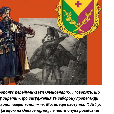
пропонує перейменувати Олександрію. І говорить, що
у України «Про засудження та заборону пропаганди
еколонізацію топонімії». Мотивація наступна: "1784 р.
(згодом на Олександрію), на честь онука російської