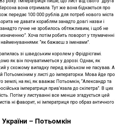
83 року. Імператриця пише, що лист від свого “друга
Херсона вона отримала. Тут же вона бідкається про
кож передає 100 000 рублів для потреб нового міста
орита не давати кораблям занадто довгі назви і
занадто гучне не зробилось обтяжливим, і щоб не
изначенню”. Хоча потім робить поворот у тлумаченні
з найменуваннями: “як бажаєш з іменами”.
трапилась зі шведським королем у Фрідрісгамі.
мо як він почуватиметься у дорозі. Однак, як
ий у схожому випадку перед військом не пасував. А
й Потьомкіним у листі до імператорки. Мова йде про
 землі, на які, як вважає Потьомкін, “Александр та
російська імператриця прив’язала до скіпетра”. В цих
ість. Потім у листуванні все менше згадується цей
истів ні фаворит, ні імператриця про образ античного
 України – Потьомкін