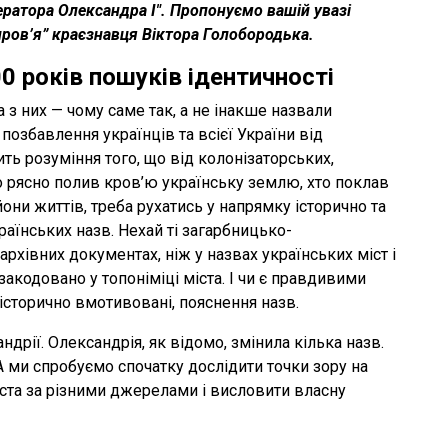
ератора Олександра І". Пропонуємо вашій увазі
іпров’я” краєзнавця Віктора Голобородька.
00 років пошуків ідентичності
а з них — чому саме так, а не інакше назвали
позбавлення українців та всієї України від
ть розуміння того, що від колонізаторських,
о рясно полив кров’ю українську землю, хто поклав
йони життів, треба рухатись у напрямку історично та
раїнських назв. Нехай ті загарбницько-
хівних документах, ніж у назвах українських міст і
 закодовано у топоніміці міста. І чи є правдивими
 історично вмотивовані, пояснення назв.
дрії. Олександрія, як відомо, змінила кілька назв.
 А ми спробуємо спочатку дослідити точки зору на
ста за різними джерелами і висловити власну