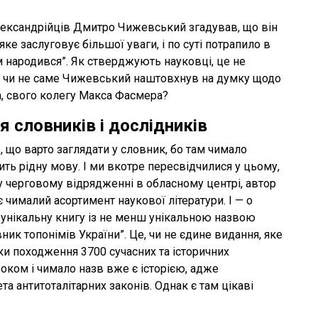
олександрійців Дмитро Чижевський згадував, що він
яке заслуговує більшої уваги, і по суті потрапило в
м народився”. Як стверджують науковці, це не
ак чи не саме Чижевський наштовхнув на думку щодо
та, свого колегу Макса Фасмера?
я словників і дослідників
 що варто заглядати у словник, бо там чимало
ть рідну мову. І ми вкотре пересвідчилися у цьому,
у черговому відрядженні в обласному центрі, автор
 чималий асортимент наукової літератури. І — о
 унікальну книгу із не менш унікальною назвою
ик топонімів України”. Це, чи не єдине видання, яке
ки походження 3700 сучасних та історичних
роком і чимало назв вже є історією, адже
та антитоталітарних законів. Однак є там цікаві