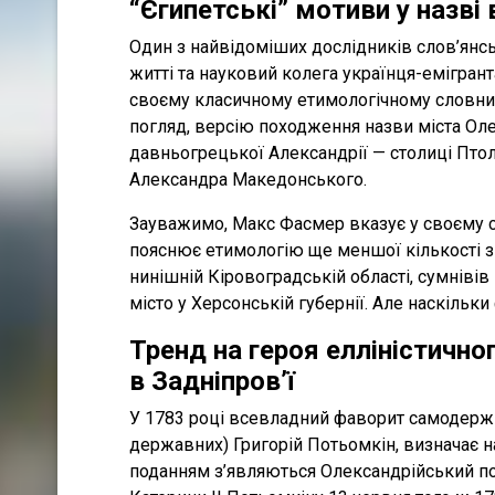
“Єгипетські” мотиви у назв
Один з найвідоміших дослідників слов’янс
житті та науковий колега українця-емігран
своєму класичному етимологічному словник
погляд, версію походження назви міста Оле
давньогрецької Александрії — столиці Птол
Александра Македонського.
Зауважимо, Макс Фасмер вказує у своєму с
пояснює етимологію ще меншої кількості з 
нинішній Кіровоградській області, сумнівів
місто у Херсонській губернії. Але наскільк
Тренд на героя елліністичн
в Задніпров’ї
У 1783 році всевладний фаворит самодержиц
державних) Григорій Потьомкін, визначає на
поданням з’являються Олександрійський пові