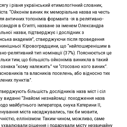
сягу і рівня український етимологічний словник,
ста. “Ойконім виник як меморіальна назва на честь
я античних топонімів форманта -ія в релятивно-
ксандрія в Єгипті, назване за іменем Олександра
ної назви, підтверджує і дослідник з
нська академія”, стверджуючи після проведення
в нинішньої Кіровоградщини, що “найпоширенішим в
вно-релятивний тип номінації (37%). Пояснюється це
кільки тим, що більшість ойконімів виникла в такий
 ознака “кому належить” чи “стосовно кого виник”.
асновників та власників поселень, або відносно тих
лених пунктів”.
верджують більшість дослідників назв міст і сіл
у виданні “Знайомі незнайомці: походження назв
одо майбутнього імператора, онука Катерини II,
енування міста насаджувались, так би мовити,
тичністю, еллінізмом. Таким чином, можливо, саме
о ухвалювали рішення і подарували місту незвичайну