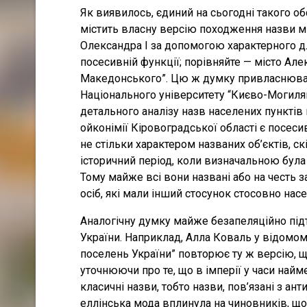
Як виявилось, єдиний на сьогодні такого об
містить власну версію походження назви мі
Олександра I за допомогою характерного дл
посесивній функції; порівняйте — місто Але
Македонського”. Цю ж думку привласнюваль
Національного університету “Києво-Могиля
детального аналізу назв населених пункті
ойконімії Кіровоградської області є посеси
не стільки характером названих об’єктів, с
історичний період, коли визначальною була
Тому майже всі вони названі або на честь з
осіб, які мали інший стосунок стосовно насе
Аналогічну думку майже безапеляційно підт
України. Наприклад, Алла Коваль у відомом
поселень України” повторює ту ж версію, щ
уточнюючи про те, що в імперії у часи найм
класичні назви, тобто назви, пов’язані з ан
еллінська мода вплинула на чиновників, щ