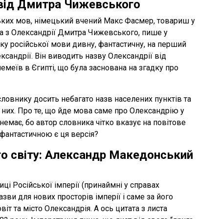
і від Дмитра Чижевського
ьких мов, німецький вчений Макс Фасмер, товариш у
та з Олександрії Дмитра Чижевського, пише у
у російської мови дивну, фантастичну, на перший
ксандрії. Він виводить назву Олександрії від
емеїв в Єгипті, що була заснована на згадку про
ловнику досить небагато назв населених пунктів та
них. Про те, що йде мова саме про Олександрію у
 немає, бо автор словника чітко вказує на повітове
и фантастичною є ця версія?
ого світу: Александр Македонський
і Російської імперії (принаймні у справах
зви для нових просторів імперії і саме за його
т та місто Олександрія. А ось цитата з листа