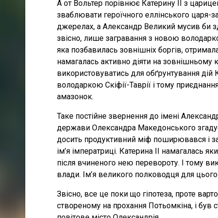
А от Вольтер порівнює Катерину II з цариц
зваблювати героїчного еллінського царя-за
джерелах, а Александр Великий мусив би зд
звісно, лише загравання з новою володаркою
яка позбавилась зовнішніх боргів, отримал
намагалась активно діяти на зовнішньому к
використовуватись для обґрунтування дій К
володаркою Скіфії-Таврії і тому приєднанн
амазонок.
Таке постійне звернення до імені Александ
держави Олександра Македонського згадуєть
досить продуктивний міф поширювався і за
ім’я імператриці. Катерина II намагалась я
після вчиненого нею перевороту. І тому ви
влади. Ім’я великого полководця для цього
Звісно, все це поки що гіпотеза, проте вар
створеному на прохання Потьомкіна, і був 
повітове місто Олександрія.