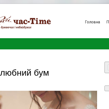
Головна
П
шлюбний бум