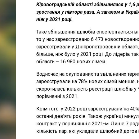
Кіровоградській області збільшилася у 1,6 
зростання у півтора раза. А загалом в Укра
ніж у 2021 році.
Таке збільшення шлюбів спостерігається вп
то у нас зареєстровано 6 473 новостворени
зареєстрували у Дніпропетровській області,
більше, ніж було у 2021 році. До лідерів т
область – 16 980 нових сімей.
Водночас на окупованих та звільнених тер
зареєстрували на 78% нових сімей менше, на
скоротилась кількість реєстрації шлюбів у 
порівнянні з 2021.
Крім того, у 2022 році зареєстрували на 4
останні дев’ять років. Також українці мин
контракт у порівнянні з 2021-м. Лише 7 род
кількість пар, які укладали шлюбний догові