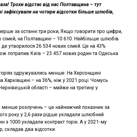
раза! Трохи відстає від нас Полтавщина – тут
їні зафіксували на чотири відсотки більше шлюбів,
ерше за останні три роки, Якщо говорити про цифри,
х сімей, на Полтавщині – 10 610. Найбільше шлюбів
 де утворилося 26 534 нових сімей. Це на 43%
акож потрапив Київ – 23 457 нових родин та Одеська
иторіях одружувались менше. На Херсонщині
 Харківщині – на 36%, ніж у 2021 році. Чомусь
Чернівецькій області – майже на третину у
0% менше розлучень – це найнижчий показник за
улого року у 2,6 рази рідше укладали шлюбний
ин з 1000 укладали контракт торік. А у 2021-му
р, складав два відсотки.