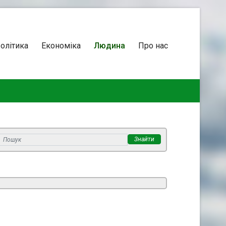
олітика
Економіка
Людина
Про нас
Знайти