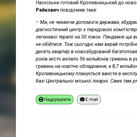
Наскільки готовий Кропивницький до новог
Райкович
повідомив таке:
–
Ми, не чекаючи допомоги держави, збудува
діагностичний центр з передовою комп’ютер
легеневої терапії на 30 ліжок. Пандемія ще вир
не обійтися. Тож сьогодні нам вкрай потрібні
десять квартир в новозбудованій багатопове
років місто вклало 56 мільйонів гривень в 
гривень на новітнє обладнання, а 8,7 мільйо
Кропивницькому планується ввести в експлуат
базі Центральної міської лікарні. Саме там 
Надрукувати
E-mail