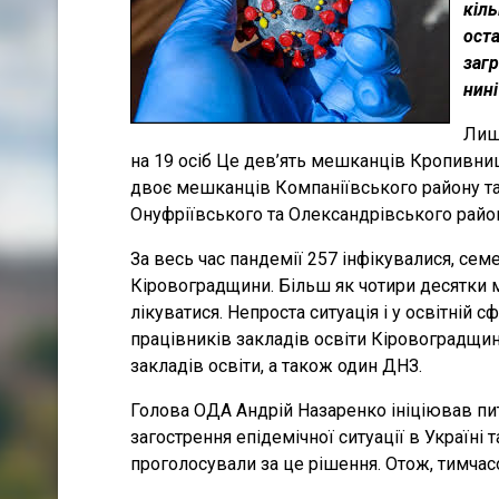
кіль
ост
загр
нині
Лиш
на 19 осіб Це дев’ять мешканців Кропивни
двоє мешканців Компаніївського району та 
Онуфріївського та Олександрівського район
За весь час пандемії 257 інфікувалися, се
Кіровоградщини. Більш як чотири десятки
лікуватися. Непроста ситуація і у освітній 
працівників закладів освіти Кіровоградщин
закладів освіти, а також один ДНЗ.
Голова ОДА Андрій Назаренко ініціював пит
загострення епідемічної ситуації в Україні т
проголосували за це рішення. Отож, тимчас