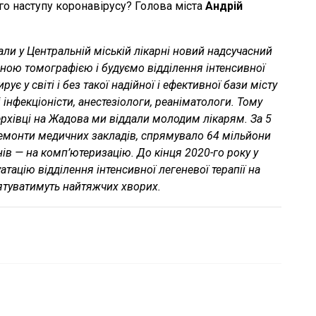
о наступу коронавірусу? Голова міста
Андрій
ли у Центральній міській лікарні новий надсучасний
ною томографією і будуємо відділення інтенсивної
ує у світі і без такої надійної і ефективної бази місту
 інфекціоністи, анестезіологи, реаніматологи. Тому
рхівці на Жадова ми віддали молодим лікарям. За 5
ремонти медичних закладів, спрямувало 64 мільйони
нів — на комп’ютеризацію. До кінця 2020-го року у
ацію відділення інтенсивної легеневої терапії на
рятуватимуть найтяжчих хворих.