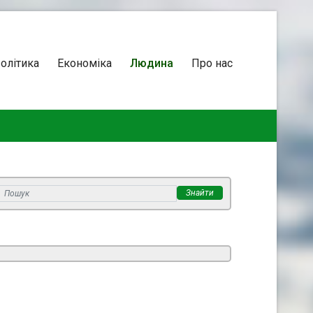
олітика
Економіка
Людина
Про нас
Знайти