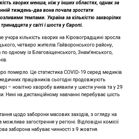
кість хворих менша, ніж у інших областях, однак за
анній тиждень-два вона почала зростати
озливими темпами. Україна за кількістю захворілих
 тринадцята у світі і шоста у Європі.
е учора кількість хворих на Кіровоградщині зросла
цького, четверо жителів Гайворонського району,
по одному із Благовіщенського, Знам’янського,
ів.
меро померло. Це статистика COVID-19 серед медиків
 медичних працівників сьогодні продовжують
сфері – новітню хворобу виявили у шести учнів та у 29
и. Нині на дистанційному навчанні перебуває шість
ання щодо заборони масових заходів, з огляду на
а можливе загострення у регіоні. Відповідні комісії
ова заборона набуває чинності з 9 жовтня.