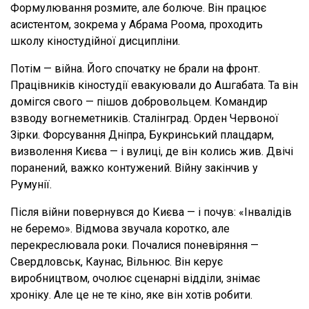
Формулювання розмите, але болюче. Він працює
асистентом, зокрема у Абрама Роома, проходить
школу кіностудійної дисципліни.
Потім — війна. Його спочатку не брали на фронт.
Працівників кіностудії евакуювали до Ашгабата. Та він
домігся свого — пішов добровольцем. Командир
взводу вогнеметників. Сталінград. Орден Червоної
Зірки. Форсування Дніпра, Букринський плацдарм,
визволення Києва — і вулиці, де він колись жив. Двічі
поранений, важко контужений. Війну закінчив у
Румунії.
Після війни повернувся до Києва — і почув: «Інвалідів
не беремо». Відмова звучала коротко, але
перекреслювала роки. Почалися поневіряння —
Свердловськ, Каунас, Вільнюс. Він керує
виробництвом, очолює сценарні відділи, знімає
хроніку. Але це не те кіно, яке він хотів робити.