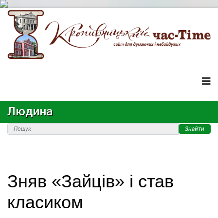
Людина
Знайти
Зняв «Зайців» і став
класиком