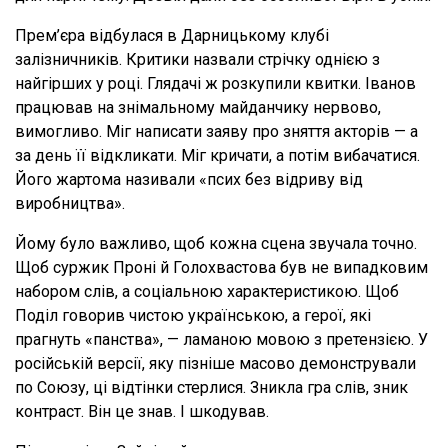
Прем’єра відбулася в Дарницькому клубі
залізничників. Критики назвали стрічку однією з
найгірших у році. Глядачі ж розкупили квитки. Іванов
працював на знімальному майданчику нервово,
вимогливо. Міг написати заяву про зняття акторів — а
за день її відкликати. Міг кричати, а потім вибачатися.
Його жартома називали «псих без відриву від
виробництва».
Йому було важливо, щоб кожна сцена звучала точно.
Щоб суржик Проні й Голохвастова був не випадковим
набором слів, а соціальною характеристикою. Щоб
Поділ говорив чистою українською, а герої, які
прагнуть «панства», — ламаною мовою з претензією. У
російській версії, яку пізніше масово демонстрували
по Союзу, ці відтінки стерлися. Зникла гра слів, зник
контраст. Він це знав. І шкодував.