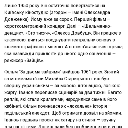
Лише 1950 року він остаточно повертається на
Київську кіностудію (згодом — імені Олександра
Довженка). Йому вже за сорок. Перший фільм —
короткометражний концерт. Далі — «Шельменко-
денщик», «Сто тисяч», «Олекса Довбуш». Він працює з
класикою, вчиться поєднувати театральну основу з
кінематографічною мовою. А потім з’являється стрічка,
яка назавжди приклеїть до нього одне означення —
режисер «Зайців».
Фільм "За двома зайцями" вийшов 1961 року. Знятий
за мотивами п’єси Михайла Старицького, він був
спершу українським — за мовою, інтонацією, логікою
жарту. Іванов переписав сценарій за два тижні. Багато
реплік, які стали крилатими, народилися саме в його
кабінеті. Фільм починався як «локальна» історія —
подільський анекдот. Щоб отримати дозвіл на зйомки,
Іванов подавав проєкт як сатиру на стиляг — зручну
для партії тему. Дозвіл дали без особливої віри в успіх.