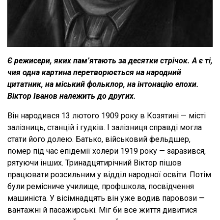
Є режисери, яких пам’ятають за десятки стрічок. А є ті,
чия одна картина перетворюється на народний
цитатник, на міський фольклор, на інтонацію епохи.
Віктор Іванов належить до других.
Він народився 13 лютого 1909 року в Козятині — місті
залізниць, станцій і гудків. І залізниця справді могла
стати його долею. Батько, військовий фельдшер,
помер під час епідемії холери 1919 року — заразився,
рятуючи інших. Тринадцятирічний Віктор пішов
працювати розсильним у відділ народної освіти. Потім
були ремісниче училище, профшкола, посвідчення
машиніста. У вісімнадцять він уже водив паровози —
вантажні й пасажирські. Міг би все життя дивитися