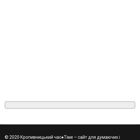
© 2020 Кропивницький час●Тіме – сайт для думаючих і