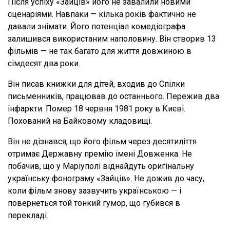
Після успіху «Зайців» його не завалили новими
сценаріями. Навпаки — кілька років фактично не
давали знімати. Його потенціал комедіографа
залишився використаним наполовину. Він створив 13
фільмів — не так багато для життя довжиною в
сімдесят два роки.
Він писав книжки для дітей, входив до Спілки
письменників, працював до останнього. Пережив два
інфаркти. Помер 18 червня 1981 року в Києві.
Похований на Байковому кладовищі.
Він не дізнався, що його фільм через десятиліття
отримає Державну премію імені Довженка. Не
побачив, що у Маріуполі віднайдуть оригінальну
українську фонограму «Зайців». Не дожив до часу,
коли фільм знову зазвучить українською — і
повернеться той тонкий гумор, що губився в
перекладі.