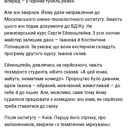
вперед — у чорний тунель рейок.
Але він звернув. Йому дали направлення до
Московського хіміко-технологічного інституту. Замість
цього він подав документи до ВДІКу. На
режисерський курс Сергія Ейзенштейна. З усіх охочих
майстер залишив двох — Іванова й Костянтина
Піпінашвілі. За умови, що вони екстерном складуть
програму другого курсу. Іванов склав.
Ейзенштейн, дивлячись на серйозного, навіть
похмурого студента, нібито сказав: «А цей юнак,
мабуть, зніматиме комедії». Пророцтво було дивним,
адеж Іванов – зібраний, мовчазний, вимогливий — до
себе й до інших. Але, можливо, саме тому йому
судилося працювати з комедією: він знав, як серйозно
треба ставитися до сміху.
Після інституту — Київ. Першу його стрічку, про
залізничників, закрили «з тематичних міркувань».