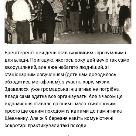
Врешті-решт цей день став важливим і зрозумілим і
для влади. Пригадую, якогось року цей вечір так само
зворушливий, але вже набагато людніший, зі
стаціонарним озвученням (доти нам доводилось
обходитись мегафоном), з участю хору, музик.
Здавалося, уже громадська ініціатива не потрібна,
влада сама здатна все організувати. Але з часом це
відзначення ставало прісним і мало хвилюючим,
просто ще одним походом із квітами до пам’ятника
Шевченку. Але ж 9 березня навіть комуністичні
секретарі практикували такі походи.