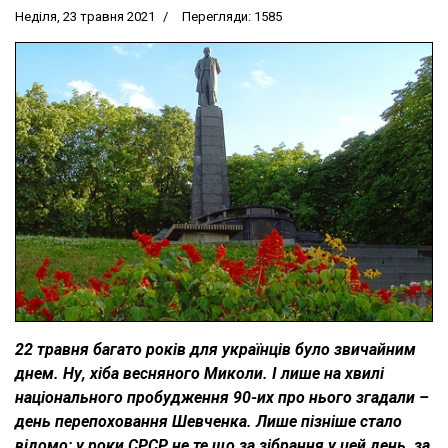
Неділя, 23 травня 2021
Перегляди: 1585
22 травня багато років для українців було звичайним
днем. Ну, хіба весняного Миколи. І лише на хвилі
національного пробудження 90-их про нього згадали –
день перепоховання Шевченка. Лише пізніше стало
відомо: у роки СРСР не те що за зібрання у цей день, за