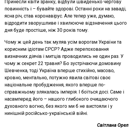
Принесли квіти зранку, відбули швиденько чергову
повинність і – бувайте здорові. Останні роки на заваді,
ясна річ, став коронавірус. Але тепер уже, думаю,
відродити зворушливе і хвилююче відзначення цього
дня буде простіше, ніж 30 років тому.
Чому ж цей день так муляв усім ворогам України та
корисним ідіотам СРСР? Адже перепоховання
визначних діячів і митців проводились не один раз. У
чому ж секрет 22 травня? Бо зустрічаючи домовину
Шевченка, тоді Україна вперше стихійно, масово,
кровно, ментально, потужно явила світові своє
національне пробудження, якого вперше по-
справжньому злякалась імперія. І боїться досі. Саме і
насамперед його – нашого глибокого очищаючого
духовного вогню, без якого ми б не вистояли і у
нинішній російсько-українській війні.
Світлана Орел