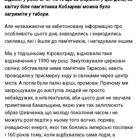
квітку біля пам’ятника Кобзареві можна було
загриміти у табори.
Але незважаючи на забетоновану інформацію про
особливість цього дня, знаходились і знаходились
сміливці, які і йшли до пам’ятників, і нагадували іншим.
Ми, у тодішньому Кіровограді, відновили таке
відзначення у 1990-му році. Закуповували церковні
свічки, обставляли ними пам’ятник Тарасові, навіть
проводили у присмерку ходу зі свічками через центр
міста. А потім були палкі вірші, промови. Причому ми
запрошували до виступів людей не просто
небайдужих, а інтелектуалів, аби цього дня не звучала
примітивна банальщина, якою уже так заліплюють
образ Шевченка, що молоді покоління часом і не
можуть розгледіти у ньому того вогню, пориву,
очищаючої енергії, якої так боялись імперські посіпаки
і 160 років тому, коли відбувалась сама подія, а