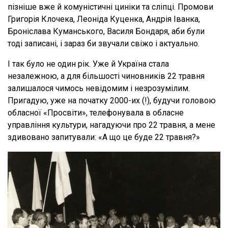
пізніше вже й комуністичні циніки та сліпці. Промови
Григорія Клочека, Леоніда Куценка, Андрія Іванка,
Броніслава Куманського, Василя Бондаря, аби були
тоді записані, і зараз би звучали свіжо і актуально.
І так було не один рік. Уже й Україна стала
незалежною, а для більшості чиновників 22 травня
залишалося чимось невідомим і незрозумілим.
Пригадую, уже на початку 2000-их (!), будучи головою
обласної «Просвіти», телефонувала в обласне
управління культури, нагадуючи про 22 травня, а мене
здивовано запитували: «А що це буде 22 травня?»