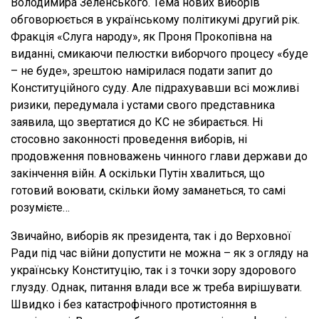
Володимира Зеленського. Тема нових виборів
обговорюється в українському політикумі другий рік.
Фракція «Слуга народу», як Проня Прокопівна на
виданні, смикаючи пелюстки виборчого процесу «буде
– не буде», зрештою намірилася подати запит до
Конституційного суду. Але підрахувавши всі можливі
ризики, передумала і устами свого представника
заявила, що звертатися до КС не збирається. Ні
стосовно законності проведення виборів, ні
продовження повноважень чинного глави держави до
закінчення війн. А оскільки Путін хвалиться, що
готовий воювати, скільки йому заманеться, то самі
розумієте…
Звичайно, виборів як президента, так і до Верховної
Ради під час війни допустити не можна – як з огляду на
українську Конституцію, так і з точки зору здорового
глузду. Однак, питання влади все ж треба вирішувати.
Швидко і без катастрофічного протистояння в