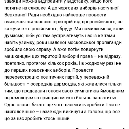
завжди можна відправити у відставку, якщо його
потягне на слизьке. А до чергових виборів наступної
Верховної Ради необхідно найперше провести
очищення звільнених територій від проросійського, не
кажучи вже російського, бруду. Ми помиляємося, коли
думаємо, ніби усі там зустрічатимуть нас із квітами
навіть узимку, роки шаленої московської пропаґанди
зробили свою справу. А вже потім повернути
мешканцям цих територій виборчі права – не відразу,
поетапно, протягом кількох років, і в жодному разі не
до перших повоєнних виборів. Провести
перереєстрацію політичних партій, у переважній
більшості – осередків дармоїдів, які живилися тільки
тим, що продавали голоси своїх симпатиків ймовірним
переможцям за принципом «хто більше заплатить»…
Одне слово, багато ще чого належить зробити. І чи не
найголовніше – назавжди викинути з голови, що все
це за нас зробить хтось інший.