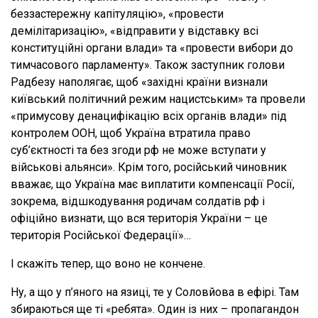
беззастережну капітуляцію», «провести
демілітаризацію», «відправити у відставку всі
конституційні органи влади» та «провести вибори до
тимчасового парламенту». Також заступник голови
Радбезу наполягає, щоб «західні країни визнали
київський політичний режим нацистським» та провели
«примусову денацифікацію всіх органів влади» під
контролем ООН, щоб Україна втратила право
суб’єктності та без згоди рф не може вступати у
військові альянси». Крім того, російський чиновник
вважає, що Україна має виплатити компенсації Росії,
зокрема, відшкодування родичам солдатів рф і
офіційно визнати, що вся територія України – це
територія Російської Федерації»…
І скажіть тепер, що воно не кончене.
Ну, а що у п’яного на язиці, те у Соловйова в ефірі. Там
збираються ще ті «ребята». Один із них – пропагандон