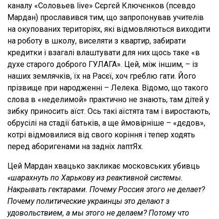
каналу «Соловьев live» Сєргєй Ключєнков (псевдо
Мардан) прославився тим, що запропонував учителів
на окупованих територіях, які відмовляються виходити
на роботу в школу, виселяти з квартир, забирати
кредитки і взагалі влаштувати для них щось таке «в
духе старого доброго ГУЛАГА». Цей, між іншим, – із
наших землячків, їх на Расєї, хоч греблю гати. Його
прізвище при народженні – Лелека. Відомо, що такого
слова в «неделимой» практично не знають, там дітей у
зибку приносить аїст. Ось такі аїстята там і виростають,
обрусілі на стадії батьків, а ще ймовірніше – «дєдов»,
котрі відмовилися від свого коріння і тепер ходять
перед аборигенами на задніх лаптЯх.
Цей Мардан хвацько закликає московських убивць
«ш
арахнуть по Харькову из реактивной системы.
Накрывать гектарами. Почему Россия этого не делает?
Почему политические украинцы это делают з
удовольствием, а мы этого не делаем? Потому что