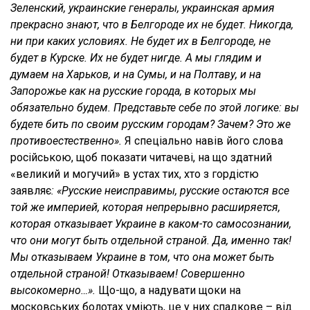
Зеленский, украинские генералы, украинская армия
прекрасно знают, что в Белгороде их не будет. Никогда,
ни при каких условиях. Не будет их в Белгороде, не
будет в Курске. Их не будет нигде. А мы глядим и
думаем на Харьков, и на Сумы, и на Полтаву, и на
Запорожье как на русские города, в которых мы
обязательно будем. Представьте себе по этой логике: вы
будете бить по своим русским городам? Зачем? Это же
противоестественно».
Я спеціально навів його слова
російською, щоб показати читачеві, на що здатний
«великий и могучий» в устах тих, хто з гордістю
заявляє
: «Русские неисправимы, русские остаются все
той же империей, которая непрерывно расширяется,
которая отказывает Украине в каком-то самосознании,
что они могут быть отдельной страной. Да, именно так!
Мы отказываем Украине в том, что она может быть
отдельной страной! Отказываем! Совершенно
высокомерно…».
Що-що, а надувати щоки на
московських болотах уміють, це у них спадкове – від