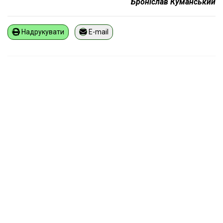
Броніслав Куманський
Надрукувати
E-mail