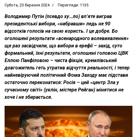
Субота, 23 березня 2024
Перегляди: 1135
Володимир Путін (псевдо ху…ло) вп’яте виграв
президентські вибори, «набравши» ледь не 90
відсотків голосів на свою користь. І це добре. Бо
оголошені результати «всенародного волевиявлення»
ще раз засвідчили, що вибори в ерефії – захід, суто
формальний, їхні результати, оголошені головою ЦВК
Еллою Панфіловою – чиста фікція, кремлівський
довгожитель геть утратив відчуття реальності, і тепер
найневіруючий політичний Фома Заходу має підстави
остаточно переконатися: Росія – цей «центр Зла у
сучасному світі» (уклін, містере Рейган) мінятися не
хоче і не збирається.