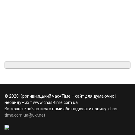
© 2020 Кропивницький час●Тіме – сайт для думаючих і
небайдужих :: www.chas-time.com.ua
Ви можете зв'язатися з нами або надіслати новину:
chas-
time.com.ua@ukr.net