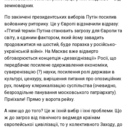
земноводних.
По закінчені президентських виборів Путін посилив
войовничу риторику. Це у Європі відзначили відразу:
«П’ятий термін Путіна становить загрозу для Європи та
світу, а єдиним фактором, який йому завадить
продовжитися на шостий, буде поразка у російсько-
українській війні». На Масквє вже відверто
обговорюється концепція «дезахіднізації» Росії, що
передбачає посилене одержавлення економіки,
суверенізацію (?) науки, посилення ролі держави в
культурі, цензуру, вирішення питання про опозиційних
рух, помірну клерикалізацію суспільства (очевидно,
безроздільне панування московського патріархату).
Приїхали! Прямо у ворота рейху.
А нам що до того? Це ж їхній вибір і їхні проблеми. Що
ж до загроз від північного ведмедя країнам
європейської цивілізації, то у колективного Заходу, до