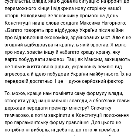
суспільстві. Влади, яка б довела ситуацію на фронті до
переможного кінця і відкрила нову сторінку нашої
історії. Володимир Зеленський у промові на День
Конституції навів слова солдата Максима Нагорного:
«Багато говорять про відбудову України після війни:
про відновлення економіки, зруйнованих міст. Але я не
згодний відбудовувати країну, в якій зростав. Я мрію
про нову, зовсім іншу й набагато кращу країну, яку
варто побудувати заново». Такі, як Максим, захищають
не тільки життя своїх рідних, українську землю від
агресора, а й ідею побудови України майбутнього. Їх на
передовій достатньо. І це – дуже серйозний фактор.
То, може, краще нам поміняти саму формулу влади,
створити уряд національної злагоди, а обов’язки глави
держави передати прем’єр-міністру? Спочатку
тимчасово, а потім закріпити в Конституції положення
про парламентську форму правління. Для цього не
потрібно ні виборів, ні дебатів, до того ж прем’єра