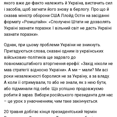
якого вже де-факто належить й Україна, вистачить сил
і засобів, щоб загнати його знову в берлогу. Про що й
сказав міністр оборони США Ллойд Остін на засіданні
формату «Ромштайн»: «Сполучені Штати не дозволять
Україні зазнати поразки. І вільний світ не дасть Україні
зазнати поразки».
Однак, при цьому проблеми України не зникнуть.
Пригадуються слова, сказані одним із українських
військових-політиків ще задовго до
повномасштабного вторгнення ерефії: «Захід ніколи не
мав стратегії відносно України». А ми – мали? Ми всі
роки незалежності боролися не за Україну, а за владу.
А коли її отримували, то або не знали, як з нею бути,
або підминали під себе. Що успішно продовжуємо
робити й зараз. Вибори російського президента для нас
– це урок з унаочненням, чим таке закінчується.
20 травня добігає кінця президентський термін