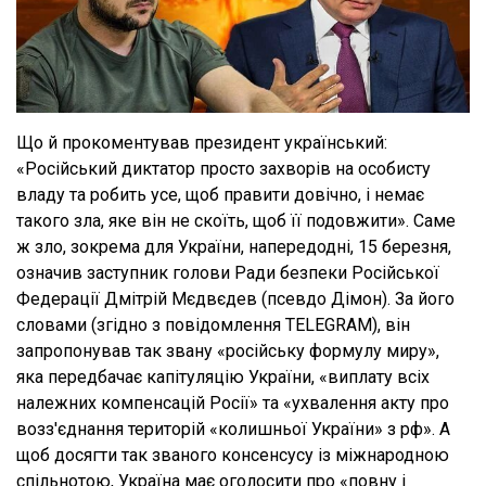
Що й прокоментував президент український:
«Російський диктатор просто захворів на особисту
владу та робить усе, щоб правити довічно, і немає
такого зла, яке він не скоїть, щоб її подовжити». Саме
ж зло, зокрема для України, напередодні, 15 березня,
означив заступник голови Ради безпеки Російської
Федерації Дмітрій Мєдвєдев (псевдо Дімон). За його
словами (згідно з повідомлення TELEGRAM), він
запропонував так звану «російську формулу миру»,
яка передбачає капітуляцію України, «виплату всіх
належних компенсацій Росії» та «ухвалення акту про
возз'єднання територій «колишньої України» з рф». А
щоб досягти так званого консенсусу із міжнародною
спільнотою, Україна має оголосити про «повну і