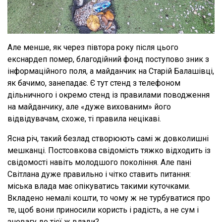
Але менше, як через півтора року після цього
екснардеп помер, благодійний фонд поступово зник з
інформаційного поля, а майданчик на Старій Балашівці,
як бачимо, занепадає. Є тут стенд з телефоном
дільничного і окремо стенд із правилами поводження
на майданчику, але «дуже вихованим» його
відвідувачам, схоже, ті правила нецікаві.
Ясна річ, такий безлад створюють самі ж довколишні
мешканці. Постсовкова свідомість тяжко відходить із
свідомості навіть молодшого покоління. Але пані
Світлана дуже правильно і чітко ставить питання:
міська влада має опікуватись такими куточками.
Вкладено немалі кошти, то чому ж не турбуватися про
те, щоб вони приносили користь і радість, а не сум і
зневагу до тієї ж влади?