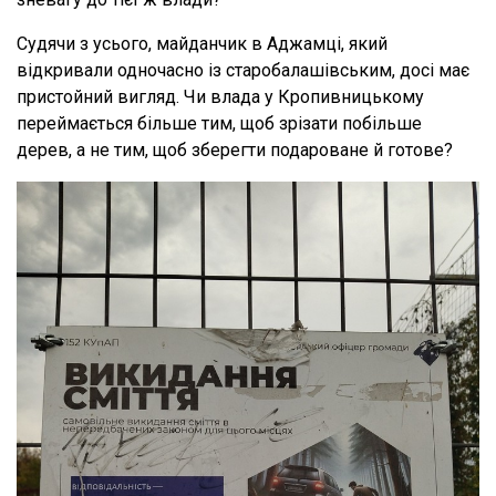
Судячи з усього, майданчик в Аджамці, який
відкривали одночасно із старобалашівським, досі має
пристойний вигляд. Чи влада у Кропивницькому
переймається більше тим, щоб зрізати побільше
дерев, а не тим, щоб зберегти подароване й готове?