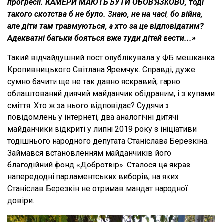
прогресії. КАМЕРИ МАЮТЬ БУТИ ОБОВ'ЯЗКОВО, тоді
такого скотства б не було. Знаю, не на часі, бо війна,
але діти там травмуються, а хто за це відповідатим?
Адекватні батьки бояться вже туди дітей вести...»
Такий відчайдушний пост опублікувала у ФБ мешканка
Кропивницького Світлана Яремчук. Справді, дуже
сумно бачити ще не так давно яскравий, гарно
облаштований диячий майданчик обідраним, і з купами
сміття. Хто ж за нього відповідає? Судячи з
повідомлень у інтернеті, два аналогічні дитячі
майданчики відкриті у липні 2019 року з ініціативи
тодішнього народного депутата Станіслава Березкіна.
Займався встановленням майданчиків його
благодійний фонд «Добротвір». Сталося це якраз
напередодні парламентських виборів, на яких
Станіслав Березкін не отримав мандат народної
довіри.