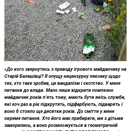
«До кого звернутись з приводу ігрового майданчику на
Старій Балашівці? Я опущу нецензурну лексику щодо
тих, хто таке зробив, це вандалізм і скотство. У мене
питання до влади. Мало лише відкрити помпезно
майданчик років п’ять тому, мають бути якісь служби,
які хоч раз в рік підкрутять, підфарбують, підварять і
воно б стояло ще десятки років. До сміття у мене
окреме питання. Хто його має прибирати, ми з дітьми
заморились, а воно розмножується в геометричній