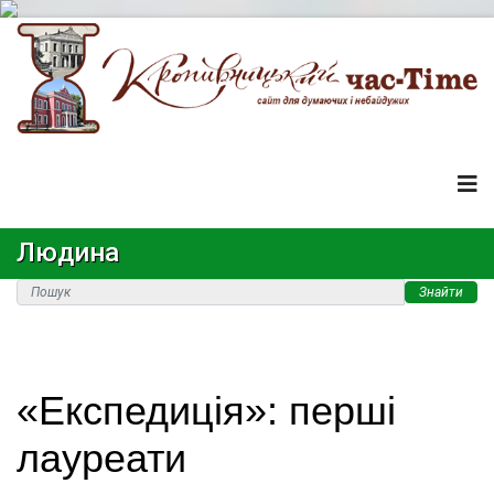
Людина
Знайти
«Експедиція»: перші
лауреати