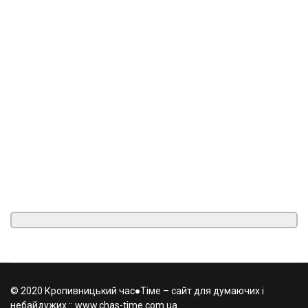
© 2020 Кропивницький час●Тіме – сайт для думаючих і
небайдужих :: www.chas-time.com.ua