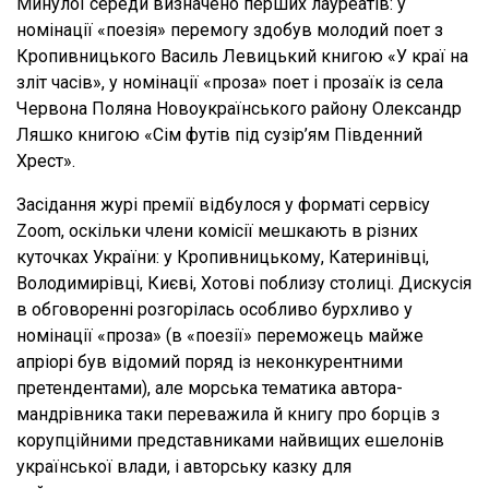
Минулої середи визначено перших лауреатів: у
номінації «поезія» перемогу здобув молодий поет з
Кропивницького Василь Левицький книгою «У краї на
зліт часів», у номінації «проза» поет і прозаїк із села
Червона Поляна Новоукраїнського району Олександр
Ляшко книгою «Сім футів під сузір’ям Південний
Хрест».
Засідання журі премії відбулося у форматі сервісу
Zoom, оскільки члени комісії мешкають в різних
куточках України: у Кропивницькому, Катеринівці,
Володимирівці, Києві, Хотові поблизу столиці. Дискусія
в обговоренні розгорілась особливо бурхливо у
номінації «проза» (в «поезії» переможець майже
апріорі був відомий поряд із неконкурентними
претендентами), але морська тематика автора-
мандрівника таки переважила й книгу про борців з
корупційними представниками найвищих ешелонів
української влади, і авторську казку для