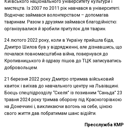
Київського національного університету культури і
мистецтв. Із 2007 по 2011 рік навчався в університеті.
Водночас займався волонтерством – допомагав
тваринам. Разом з друзями займався благодійністю:
організувалися й зробили притулок для тварин.
24 лютого 2022 року, коли в Україну прийшла біда,
Дмитро Шилов був у відрядженні, але дізнавшись, що
почалася повномасштабна війна, повернувся до
Кропивницького й одразу пішов до ТЦК записуватись
добровольцем.
21 березня 2022 року Дмитро отримав військовий
квиток і виїхав до навчального центру на Львівщині.
Боєць спецпідрозділу “Скеля” із позивним “Саньда” 23
травня 2024 року тримав оборону під Красногорівкою
на Донеччині і, викликаючи вогонь на себе, ціною
свого життя дав побратимам шанс відійти.
Пресслужба КМР