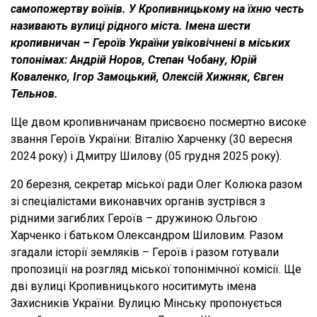
самопожертву воїнів. У Кропивницькому на їхню честь
називають вулиці рідного міста. Імена шести
кропивничан – Героїв України увіковічнені в міських
топонімах: Андрій Норов, Степан Чобану, Юрій
Коваленко, Ігор Замоцький, Олексій Хижняк, Євген
Тельнов.
Ще двом кропивничанам присвоєно посмертно високе
звання Героїв України: Віталію Харченку (30 вересня
2024 року) і Дмитру Шилову (05 грудня 2025 року).
20 березня, секретар міської ради Олег Колюка разом
зі спеціалістами виконавчих органів зустрівся з
рідними загиблих Героїв – дружиною Ольгою
Харченко і батьком Олександром Шиловим. Разом
згадали історії земляків – Героїв і разом готували
пропозиції на розгляд міської топонімічної комісії. Ще
дві вулиці Кропивницького носитимуть імена
Захисників України. Вулицю Мінську пропонується