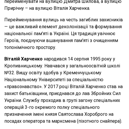
перейменувати на вулицю Дмитра Шилова, а вулицю
Прирічну – на вулицю Віталія Харченка.
Перейменування вулиць на честь загиблих захисників
— це важливий елемент деколонізації та формування
національної пам'яті в Україні. Ця традиція увічнює
Героїв, поєднуючи вшанування пам'яті з очищенням
топонімічного простору.
Віталій Харченко
народився 14 серпня 1995 року у
Кропивницькому. Навчався у загальноосвітній школі
№32. Вищу освіту здобув у Кременчуцькому
Національному Університеті за спеціальністю
«правознавство». У 2017 році Віталій Харченко став на
захист батьківщини, приєднався до лав Збройних Сил
України. Службу проходив в групі загону спеціальних
операцій 3-го окремого полку спеціального
призначення імені князя Святослава Хороброго на
посадах оператора та марксмена (піхотного снайпера).