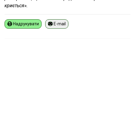
криється».
Надрукувати
E-mail