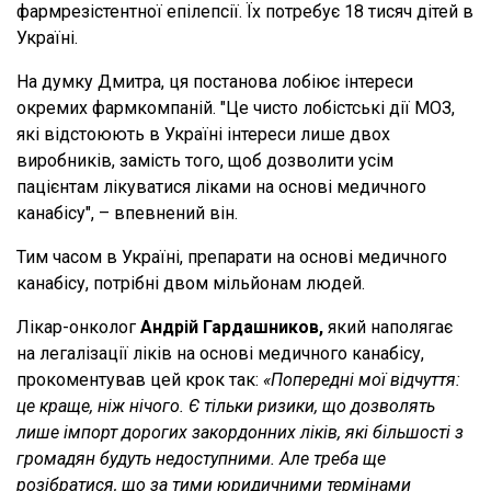
фармрезістентної епілепсії. Їх потребує 18 тисяч дітей в
Україні.
На думку Дмитра, ця постанова лобіює інтереси
окремих фармкомпаній. "Це чисто лобістські дії МОЗ,
які відстоюють в Україні інтереси лише двох
виробників, замість того, щоб дозволити усім
пацієнтам лікуватися ліками на основі медичного
канабісу", – впевнений він.
Тим часом в Україні, препарати на основі медичного
канабісу, потрібні двом мільйонам людей.
Лікар-онколог
Андрій Гардашников,
який наполягає
на легалізації ліків на основі медичного канабісу,
прокоментував цей крок так:
«Попередні мої відчуття:
це краще, ніж нічого. Є тільки ризики, що дозволять
лише імпорт дорогих закордонних ліків, які більшості з
громадян будуть недоступними. Але треба ще
розібратися, що за тими юридичними термінами