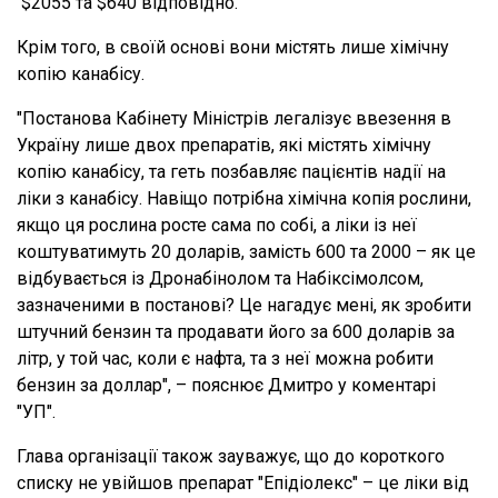
$2055 та $640 відповідно.
Крім того, в своїй основі вони містять лише хімічну
копію канабісу.
"Постанова Кабінету Міністрів легалізує ввезення в
Україну лише двох препаратів, які містять хімічну
копію канабісу, та геть позбавляє пацієнтів надії на
ліки з канабісу. Навіщо потрібна хімічна копія рослини,
якщо ця рослина росте сама по собі, а ліки із неї
коштуватимуть 20 доларів, замість 600 та 2000 – як це
відбувається із Дронабінолом та Набіксімолсом,
зазначеними в постанові? Це нагадує мені, як зробити
штучний бензин та продавати його за 600 доларів за
літр, у той час, коли є нафта, та з неї можна робити
бензин за доллар", – пояснює Дмитро у коментарі
"УП".
Глава організації також зауважує, що до короткого
списку не увійшов препарат "Епідіолекс" – це ліки від