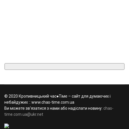
© 2020 Кропивницький час●Тіме – сайт для думаючих і
небайдужих :: www.chas-time.com.ua
Ви можете зв'язатися з нами або надіслати новину:
chas-
time.com.ua@ukr.net