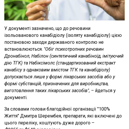
У документі зазначено, що до речовини
ізольованового канабідіолу (ізоляту канабідіолу) цією
постановою заходи державного контролю не
встановлюються.
"Обіг психотропних речовин
Дронабінол, Набілон (синтетичний канабіноїд, імітуючий
дію ТГК) та Набіксімолс (стандартизований екстракт
канабісу з однаковим вмістом ТГК та канабідіолу)
допускається лише у формі лікарських засобів або у
формі субстанцій, призначених для виробництва,
виготовлення таких лікарських засобів"
, –
йдеться у
документі.
За словами голови благодійної організації "100%
Життя" Дмитра Шерембея, препарати, які включені до
цього переліку, коштують дуже дорого –