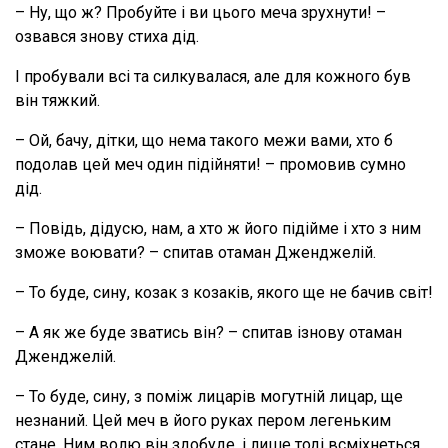
– Ну, що ж? Пробуйте і ви цього меча зрухнути! –
озвався знову стиха дід.
І пробували всі та силкувалася, але для кожного був
він тяжкий.
– Ой, бачу, дітки, що нема такого межи вами, хто б
подолав цей меч один підійняти! – промовив сумно
дід.
– Повідь, дідусю, нам, а хто ж його підійме і хто з ним
зможе воювати? – спитав отаман Дженджелій.
– То буде, сину, козак з козаків, якого ще не бачив світ!
– А як же буде зватись він? – спитав ізнову отаман
Дженджелій.
– То буде, сину, з поміж лицарів могутній лицар, ще
незнаний. Цей меч в його руках пером легеньким
стане. Ним волю він здобуде, і лише тоді всміхнеться