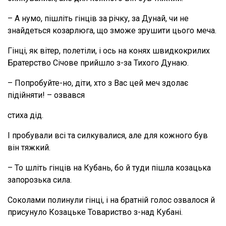
– А нумо, пішліть гінців за річку, за Дунай, чи не
знайдеться козарлюга, що зможе зрушити цього меча.
Гінці, як вітер, полетіли, і ось на конях швидкокрилих
Братерство Січове прийшло з-за Тихого Дунаю.
– Попробуйте-но, діти, хто з Вас цей меч здолає
підійняти! – озвався
стиха дід.
І пробували всі та силкувалися, але для кожного був
він тяжкий.
– То шліть гінців на Кубань, бо й туди пішла козацька
запорозька сила.
Соколами полинули гінці, і на братній голос озвалося й
присунуло Козацьке Товариство з-над Кубані.