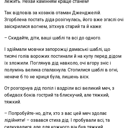
лежить. Нехай камінням краще станем!
Так відповів за козаків отаман Дженджелій.
Згорблена постать діда розігнулась, його вже згаслі очі
заіскрилися вогнем, зітхнув старий та й каже:
– Скидайте, діти, ваші шаблі та всі до одного.
І здіймали мовчки запорожці дамаські шаблі, що
тисячі голів ворожих постинали й на купу перед дідом
їх зложили. Поглянув дід навколо, очі вгору зніс і
полумінь велика спалахнула. Стопилися шаблі в огні,
неначе б то не криця була, лишень віск.
От розгорнув дід попіл і вздріли всі великий меч, з
обидвох боків гострий та блискучий, але тяжкий,
тяжкий.
– Попробуйте-но, діти, хто з вас цей меч здолає
лідійняти! – озвався стиха дід. І пробували всі, та
силкувалися, але для кожного він був тяжкий.