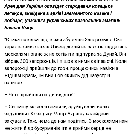
Арея для України оповідає стародавня козацька
легенда, знайдена в архіві знаменитого козака і
кобзаря, учасника українських визвольних змагань
Василя Ємця.
"Є така повідка, що, в часі збурення Запорозької Січі,
характерник отаман Дженджелій не захотів піддатись
москалям і рівно ж не хотів іти під турка за Дунай. Він
зібрав 300 запорожців і пішов з ними світ за очі. Коли
запорожці прийшли до гори, прощаючись навіки з
Рідним Краєм, їм вийшов якийсь дід назустріч і
запитав:
– Чого прийшли сюди ви, діти?
– Січ нашу москалі спалили, зруйнували, волю
задушили і Козацьку Матір-Україну в кайдани
закували. Тож, нема де нам подітись. З москалями нам
не жити й до бусурменів іти в прийми серце не