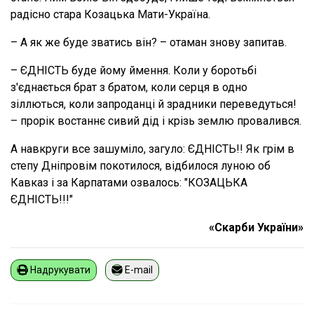
радісно стара Козацька Мати-Україна.
– А як же буде зватись він? – отаман знову запитав.
– ЄДНІСТЬ буде йому ймення. Коли у боротьбі
з'єднається брат з братом, коли серця в одно
зіллються, коли запроданці й зрадники переведуться!
– прорік востаннє сивий дід і крізь землю провалився.
А навкруги все зашуміло, загуло: ЄДНІСТЬ!! Як грім в
степу Дніпровім покотилося, відбилося луною об
Кавказ і за Карпатами озвалось: "КОЗАЦЬКА
ЄДНІСТЬ!!!"
«Скарби України»
Надрукувати
E-mail