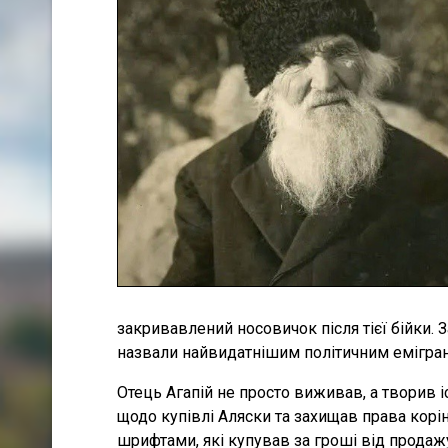
закривавлений носовичок після тієї бійки. 
назвали найвидатнішим політичним емігрант
Отець Агапій не просто виживав, а творив 
щодо купівлі Аляски та захищав права корін
шрифтами, які купував за гроші від продажу