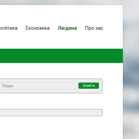
олітика
Економіка
Людина
Про нас
Знайти