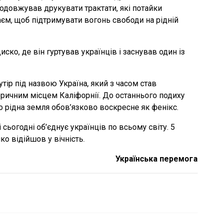
продовжував друкувати трактати, які потайки
аєм, щоб підтримувати вогонь свободи на рідній
ско, де він гуртував українців і заснував один із
тір під назвою Україна, який з часом став
ричним місцем Каліфорнії. До останнього подиху
що рідна земля обов’язково воскресне як фенікс.
сьогодні об’єднує українців по всьому світу. 5
ко відійшов у вічність.
Українська перемога