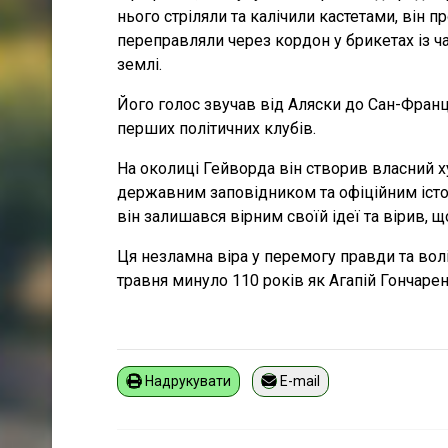
нього стріляли та калічили кастетами, він 
переправляли через кордон у брикетах із ч
землі.
Його голос звучав від Аляски до Сан-Франци
перших політичних клубів.
На околиці Гейворда він створив власний ху
державним заповідником та офіційним істо
він залишався вірним своїй ідеї та вірив, 
Ця незламна віра у перемогу правди та волі 
травня минуло 110 років як Агапій Гончарен
Надрукувати
E-mail