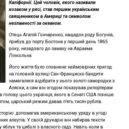
Каліфорнії. Цей чоловік, якого називали
козаком у рясі, став першим українським
священником в Америці та символом
незламності за океаном.
Отець Агапій Гончаренко, нащадок роду Богунів,
прибув до порту Бостона у перший день 1865
року, незадовго до замаху на Авраама
Лінкольна.
Його життя було сповнене неймовірних пригод:
на головній вулиці Сан-Франциско бандити
намагалися відібрати у нього золоті самородки з
Аляски, а сам він згодом показував репортерам
За голову цього українця, якого в Сенаті США пізніше
ом, царський режим давав п'ять тисяч рублів.
історію: допомагав американському уряду в угоді
них алеутів. У своїй друкарні він набирав тексти
 яблук та цибулі з власного саду. Навіть коли в