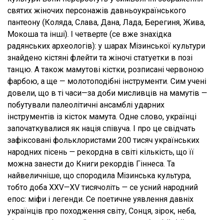
святих жіночих персонажів давньоукраїнського
пантеону (Коляда, Слава, Дана, Лада, Берегиня, Жива,
Мокоша та інші). І четверте (се вже знахідка
радянських археологів): у шарах Мізинської культури
знайдено кістяні флейти та жіночі статуетки в позі
танцю. А також мамутові кістки, розписані червоною
фарбою, а ще — молотоподібні інструменти. Сим учені
довели, що в ті часи—за доби мисливців на мамутів —
побутували палеолітичні ансамблі ударних
інструментів із кісток мамута. Одне слово, українці
започаткувалися як нація співуча. І про це свідчать
зафіксовані фольклористами 200 тисяч українських
народних пісень — рекордна в світі кількість, що її
можна занести до Книги рекордів Гіннеса. Та
найвеличніше, що спородила Мізинська культура,
тобто доба XXV—XV тисячоліть — се усний народний
епос: міфи і легенди. Се поетичне уявлення давніх
українців про походження світу, Сонця, зірок, неба,