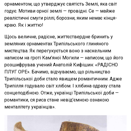
орнаментом, що утверджує святість Землі, яка світ
годує. Мотиви орної землі — провідні. Се — майже
реалістичні смуги ріллі, борозни, яким немає кінця-
краю. Як і життю!
Щось величне, радісне, життєствердне бринить у
земляних орнаментах Трипільського глиняного
мистецтва. Як перегукується воно з наскельним
написом на гроті Кам’яної Могили — написом, що його
розшифрував учений Анатолій Кифішин: «РАДІСНО
ПЛУГ ОРЕ». Бачимо, відчуваємо, що рільництво
Трипільської доби стало явищем романтичним. Адже
Трипілля годувало світ хлібом. І хлібина одразу стала
сонцеподібною. Отже, українці Трипільської доби —
романтики, ся риса стане невід’ємною ознакою
менталітету українців».