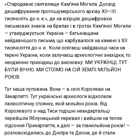
«Стародавнє святилище Кам'яна Могила. Досвід
дешифрування протошумерського архіву ХІІ—ІІІ
тисячоліть до н. е.», де на взірцях дешифровки
письмових знаків на брилах і в гротах Кам’яної Могили
— утверджується: Україна — батьківщина
найдавнішого письма, що карбувалося на камені з XII
тисячоліття до н. е.. Коли осягаєш найдавніші часи на
терені України, коли залучаєш археологічні знахідки, то
неодмінно приходиш до висновку: МИ УКРАЇНЦІ, ТУТ
БУЛИ ВІЧНО. МИ СТОЇМО НА СІЙ ЗЕМЛІ МІЛЬЙОН
РОКІВ.
Тут наша пуповина. Вона — в селі Королеве на
Закарпатті. Тут українські археологи відкопали
палеолітичну стоянку, якій мільйон років. Від
Королевого з-над Тиси тодішні неандертальці
перейшли Яблуницький перевал і вийшли на тепле
підсоння Прикарпаття, а далі — за півмільйона років! —
розповсюдились до Дніпра та Десни, де й стали