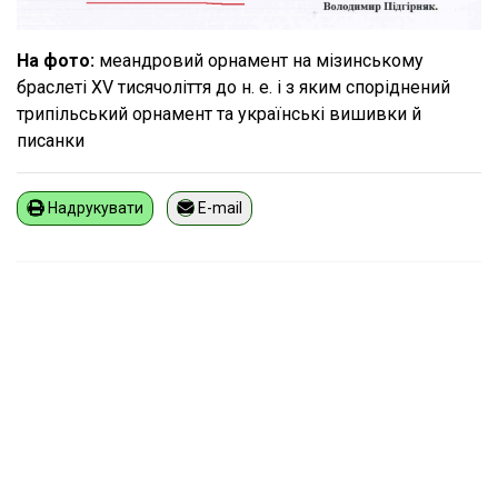
На фото:
меандровий орнамент на мізинському
браслеті XV тисячоліття до н. е. і з яким споріднений
трипільський орнамент та українські вишивки й
писанки
Надрукувати
E-mail