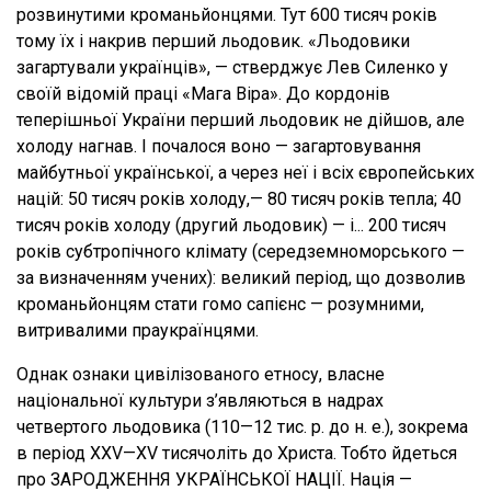
розвинутими кроманьйонцями. Тут 600 тисяч років
тому їх і накрив перший льодовик. «Льодовики
загартували українців», — стверджує Лев Силенко у
своїй відомій праці «Мага Віра». До кордонів
теперішньої України перший льодовик не дійшов, але
холоду нагнав. І почалося воно — загартовування
майбутньої української, а через неї і всіх європейських
націй: 50 тисяч років холоду,— 80 тисяч років тепла; 40
тисяч років холоду (другий льодовик) — і... 200 тисяч
років субтропічного клімату (середземноморського —
за визначенням учених): великий період, що дозволив
кроманьйонцям стати гомо сапієнс — розумними,
витривалими праукраїнцями.
Однак ознаки цивілізованого етносу, власне
національної культури з’являються в надрах
четвертого льодовика (110—12 тис. р. до н. е.), зокрема
в період XXV—XV тисячоліть до Христа. Тобто йдеться
про ЗАРОДЖЕННЯ УКРАЇНСЬКОЇ НАЦІЇ. Нація —