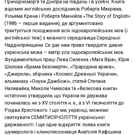
Причорномор’я та Дніпра на південь і в усебіч. Книга
відомих англійських дослідників Роберта Макрама,
Уільяма Крена і Роберта Макнійла «The Story of English»
(1986 — перше видання), де аргументовано
трактується походження всіх індоєвропейських мов (і
англійської теж) з мовного середовища Середньої
Наддніпрянщини. Се дає нам право твердити: давня
українська мова — матір усіх індоєвропейських мов.
Фундаментальні праці Лева Силенка «Мага Віра», Юрія
Шилова «Брама безсмертя», «Прародина ариев»,
«Джерела», збірника «Космос Древньої України»,
альманаху «Онуки Дажбожі», статей Степана
Наливайка, Миколи Чмихова та «Велесова книга»
остаточно утвердили, що Україна як держава
починалась не з XV століття н. е., а з VI тисячоліття до
Різдва Христового. І що ми, українці, можемо
святкувати СЕМИТИСЯЧОЛІТТЯ української
державності. І ще одне відкриття: поява книги
шумеролога і клинописознавця Анатолія Кифішина