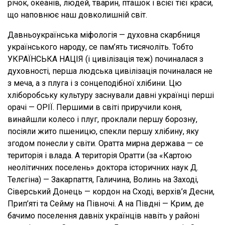
річок, океанів, людей, тварин, пташок і всієї тієї краси,
що наповнює наш довколишній світ.
Давньоукраїнська міфологія — духовна скарбниця
українського народу, се пам’ять тисячоліть. Тобто
УКРАЇНСЬКА НАЦІЯ (і цивілізація теж) починалася з
духовності, перша людська цивілізація починалася не
з меча, а з плуга і з сонцеподібної хлібини. Цю
хліборобську культуру заснували давні українці перші
орачі — ОРІЇ. Першими в світі приручили коня,
винайшли колесо і плуг, проклали першу борозну,
посіяли жито пшеницю, спекли першу хлібину, яку
згодом понесли у світи. Оратта мирна держава — се
територія і влада. А територія Оратти (за «Картою
неолітичних поселень» доктора історичних наук Д.
Телєгіна) — Закарпаття, Галичина, Волинь на Заході,
Сіверський Донець — кордон на Сході, верхів’я Десни,
Прип’яті та Сейму на Півночі. А на Півдні — Крим, де
бачимо поселення давніх українців навіть у районі