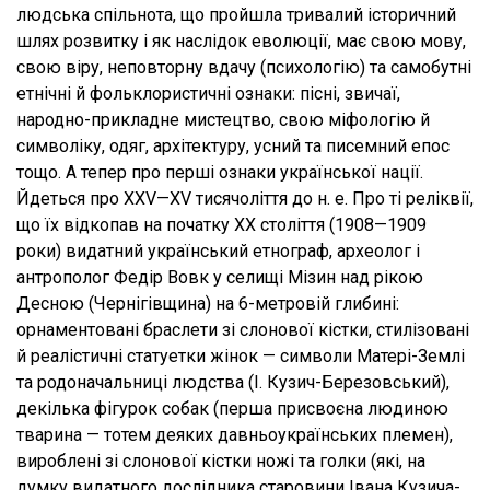
людська спільнота, що пройшла тривалий історичний
шлях розвитку і як наслідок еволюції, має свою мову,
свою віру, неповторну вдачу (психологію) та самобутні
етнічні й фольклористичні ознаки: пісні, звичаї,
народно-прикладне мистецтво, свою міфологію й
символіку, одяг, архітектуру, усний та писемний епос
тощо. А тепер про перші ознаки української нації.
Йдеться про XXV—XV тисячоліття до н. е. Про ті реліквії,
що їх відкопав на початку XX століття (1908—1909
роки) видатний український етнограф, археолог і
антрополог Федір Вовк у селищі Мізин над рікою
Десною (Чернігівщина) на 6-метровій глибині:
орнаментовані браслети зі слонової кістки, стилізовані
й реалістичні статуетки жінок — символи Матері-Землі
та родоначальниці людства (І. Кузич-Березовський),
декілька фігурок собак (перша присвоєна людиною
тварина — тотем деяких давньоукраїнських племен),
вироблені зі слонової кістки ножі та голки (які, на
думку видатного дослідника старовини Івана Кузича-