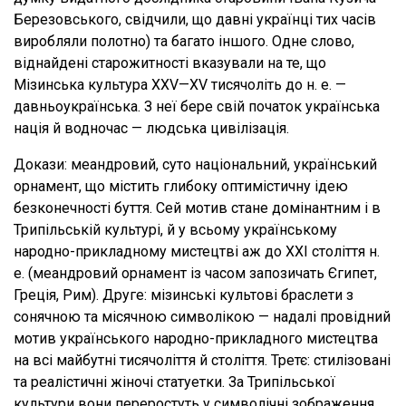
Березовського, свідчили, що давні українці тих часів
виробляли полотно) та багато іншого. Одне слово,
віднайдені старожитності вказували на те, що
Мізинська культура XXV—XV тисячоліть до н. е. —
давньоукраїнська. З неї бере свій початок українська
нація й водночас — людська цивілізація.
Докази: меандровий, суто національний, український
орнамент, що містить глибоку оптимістичну ідею
безконечності буття. Сей мотив стане домінантним і в
Трипільській культурі, й у всьому українському
народно-прикладному мистецтві аж до XXI століття н.
е. (меандровий орнамент із часом запозичать Єгипет,
Греція, Рим). Друге: мізинські культові браслети з
сонячною та місячною символікою — надалі провідний
мотив українського народно-прикладного мистецтва
на всі майбутні тисячоліття й століття. Третє: стилізовані
та реалістичні жіночі статуетки. За Трипільської
культури вони переростуть у символічні зображення