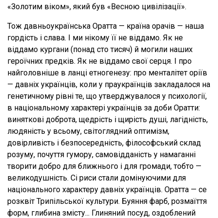
«Золотим віком», який був «Весною цивілізації».
Тож давньоукраїнська Оратта — країна орачів — наша
гордість і слава. І ми нікому її не віддамо. Як не
віддамо кургани (понад сто тисяч) й могили наших
героїчних предків. Як не віддамо свої серця. І про
найголовніше в ланці етногенезу: про менталітет оріїв
— давніх українців, коли у праукраїнців закладалося на
генетичному рівні те, що утверджувалося у психології,
в національному характері українців за доби Оратти:
виняткові доброта, щедрість і щирість душі, лагідність,
людяність у всьому, світоглядний оптимізм,
довірливість і безпосередність, філософський склад
розуму, почуття гумору, самовідданість у намаганні
творити добро для ближнього і для громади, тобто —
великодушність. Сі риси стали домінуючими для
національного характеру давніх українців. Оратта — се
розквіт Трипільської культури. Буяння фарб, розмаїття
форм, глибина змісту... Глиняний посуд, оздоблений