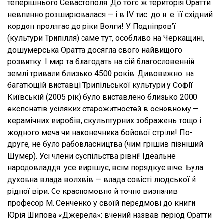
теперішнього Севастополя. До того ж територія Оратти
невпинно розширювалася — і в IV тис. до н. е. її східний
кордон пролягає до ріки Волги! У Подніпров’ї
(культури Трипілля) саме тут, особливо на Черкащині,
дошумерська Оратта досягла свого найвищого
розвитку. І мир та благодать на сій благословенній
землі тривали близько 4500 років. Дивовижно: на
багатющій виставці Трипільської культури у Софії
Київській (2005 рік) було виставлено близько 2000
експонатів усіляких старожитностей в основному —
керамічних виробів, скульптурних зображень тощо і
жодного меча чи наконечника бойової стріли! По-
друге, не було рабовласництва (чим грішив пізніший
Шумер). Усі члени суспільства рівні! Ідеальне
народовладдя: усе вирішує, всім порядкує віче. Була
духовна влада волхвів — влада совісті людської й
рідної віри. Се красномовно й точно визначив
професор М. Сенченко у своїй передмові до книги
Юрія Шипова «Джерела»: вчений назвав період Оратти