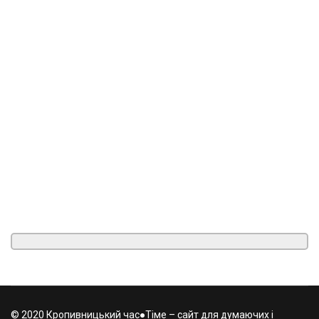
© 2020 Кропивницький час●Тіме – сайт для думаючих і