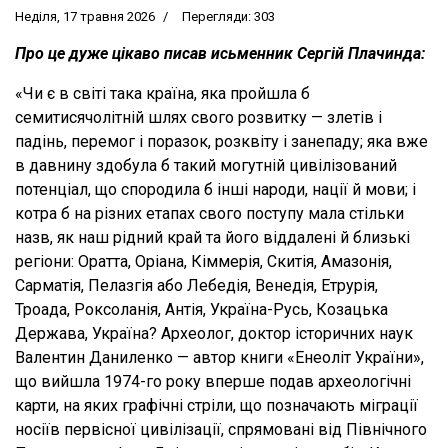
Неділя, 17 травня 2026
Перегляди: 303
Про це дуже цікаво писав исьменник Сергій Плачинда:
«Чи є в світі така країна, яка пройшла б
семитисячолітній шлях свого розвитку — злетів і
падінь, перемог і поразок, розквіту і занепаду; яка вже
в давнину здобула б такий могутній цивілізований
потенціал, що спородила б інші народи, нації й мови; і
котра б на різних етапах свого поступу мала стільки
назв, як наш рідний край та його віддалені й близькі
регіони: Оратта, Оріана, Кіммерія, Скитія, Амазонія,
Сарматія, Пелазгія або Лебедія, Венедія, Етрурія,
Троада, Роксоланія, Антія, Україна-Русь, Козацька
Держава, Україна? Археолог, доктор історичних наук
Валентин Даниленко — автор книги «Енеоліт України»,
що вийшла 1974-го року вперше подав археологічні
карти, на яких графічні стріли, що позначають міграції
носіїв первісної цивілізації, спрямовані від Північного