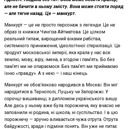
але не бачити в ньому змісту. Вона може стояти поряд
— але тягне назад. Це — манкурт.
Манкурт — це не просто персонаж з легенди. Це не
образ із книжки Чингіза Айтматова. Це цілком
реальний типаж, вирощений віками рабства,
системного приниження, ідеологічної стерилізації. Це
продукт московської імперії, яка крала у нас все:
землю, мову, віру, імена, а згодом і памʼять. Бо без
памʼяті ми не опираємося. Без памʼяті ми приймаємо
їхню «правду». А з нею — і наш кінець.
Манкурт не обов’язково народився в Москві. Він міг
народитися в Тернополі, Луцьку чи Запоріжжі. У
сорочці-вишиванці, з дипломом українського вишу.
Але десь у ньому вже була порожнеча, яку вчасно не
заповнили ні родина, ні школа, ні суспільство. І в цю
порожнечу — зручно вливається чужа отрута. Отрута
байдужості, зради і підміни понять. Він уже не питає