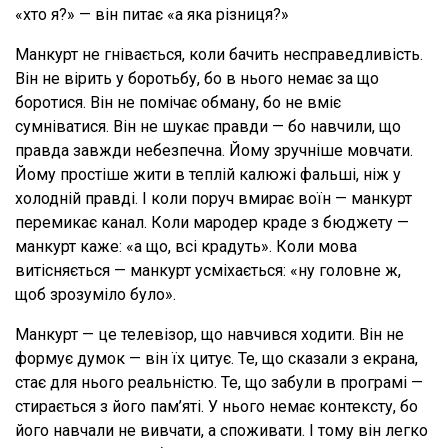
«хто я?» — він питає «а яка різниця?»
Манкурт не гнівається, коли бачить несправедливість.
Він не вірить у боротьбу, бо в нього немає за що
боротися. Він не помічає обману, бо не вміє
сумніватися. Він не шукає правди — бо навчили, що
правда завжди небезпечна. Йому зручніше мовчати.
Йому простіше жити в теплій калюжі фальші, ніж у
холодній правді. І коли поруч вмирає воїн — манкурт
перемикає канал. Коли мародер краде з бюджету —
манкурт каже: «а що, всі крадуть». Коли мова
витісняється — манкурт усміхається: «ну головне ж,
щоб зрозуміло було».
Манкурт — це телевізор, що навчився ходити. Він не
формує думок — він їх цитує. Те, що сказали з екрана,
стає для нього реальністю. Те, що забули в програмі —
стирається з його пам’яті. У нього немає контексту, бо
його навчали не вивчати, а споживати. І тому він легко