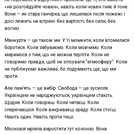
«не розгойдуйте човен», навіть коли човен гниє й тоне.
Вони — як стара ганчірка, що лишилася після пожежі і
досі лежить на вітрині: без вартості, без сили, без
вогню.
Манкурти — це також ми. У ті моменти, коли втомилися
боротися. Коли забуваємо. Коли мовчимо. Коли
миримося з тим, що не можна терпіти. Коли не
говоримо правди, щоб не зіпсувати “атмосферу”. Коли
не публікуємо важливе, бо подумають ще, що ми
проти.
Але пам’ять — це вибір. Свобода — це зусилля.
Українцем не народжуються, українцем стають.
Щодня. Коли говориш. Коли читаєш. Коли
сперечаєшся. Коли викриваєш зраду. Коли стоїш.
Навіть один. Навіть проти тиші.
Московія мріяла виростити тут колонію. Вона