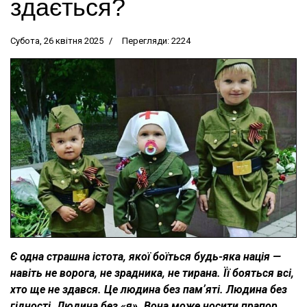
здається?
Субота, 26 квітня 2025
Перегляди: 2224
Є одна страшна істота, якої боїться будь-яка нація —
навіть не ворога, не зрадника, не тирана. Її бояться всі,
хто ще не здався. Це людина без памʼяті. Людина без
гідності. Людина без «я». Вона може носити прапор,