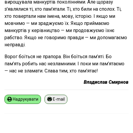
вирощувала манкуртів поколіннями. Але щоразу
з’являлися ті, хто пам’ятали. Ті, хто били на сполох. Ті,
хто повертали нам імена, мову, історію. І якщо ми
мовчимо — ми зраджуємо їх. Якщо приймаємо
манкуртів у керівництво — ми продовжуємо їхнє
рабство. Якщо не говоримо правди — ми допомагаємо
неправді.
Ворог боїться не прапора. Він боїться пам’яті. Бо
пам’ять робить нас незламними. І поки ми пам’ятаємо
— нас не зламати. Слава тим, хто пам’ятає!
Владислав Смирнов
Надрукувати
E-mail