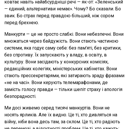
ковтає навіть найабсурдніші речі — як-от: «Зеленський
— єдиний, альтернативи немає». Чому? Бо сказали. Бо
звик. Бо страх перед правдою більший, ніж сором
перед брехнею.
Манкурти — це не просто слабкі. Вони небезпечні. Вони
множаться через байдужість. Вони стають частиною
системи, яка годує саму себе: без пам’яті, без критики,
без спротиву. Їх запускають у владу, в освіту, в
культуру. Вони засідають у конкурсних комісіях,
редакційних колегіях, міністерських кабінетах. Вони
стають прессекретарями, які затирають зраду фразами
«не на часі». Вони керують телемарафонами, де
замість голосу правди — тільки шепіт страху і апологія
безпорадності.
Ми досі живемо серед тисячі манкуртів. Вони не
носять ярликів. Але їх видно. Це ті, хто дивляться на
війну, ніби вона десь там, за склом. Це ті, хто радіють
не перемозі, а відсутності проблем. Це ті, хто кажуть: