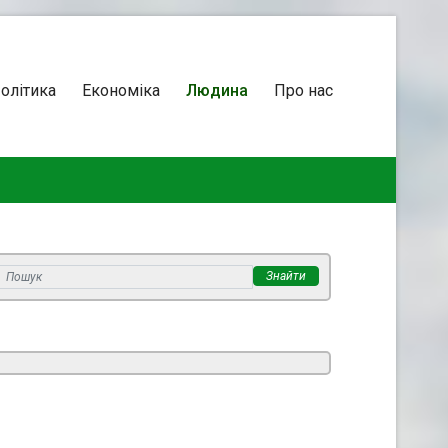
олітика
Економіка
Людина
Про нас
Знайти