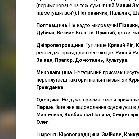
(перйменоване на теж сумнівний
Малий За
підметушилася?),
Половинчик, Пальчик, Ш
Полтавщина
. Не надто миловзучні
Пізники
Дубина, Велике Болото
,
Пришиб
; трохи с
Дніпропетровщина
. Тут лише
Кривий Ріг,
решта дає привід для веселощів:
Ранній Ра
Звізда, Прапор, Домоткань, Культура
.
Миколаївщина
. Негативний присмак несуть
переплутаєш такі оригінальні назви, як
Куря
Гражданка.
Одещина
. Не дуже приємні сенси причаїли
Перше
. Зате яке задоволення одержуєш ві
Машенька, Ковбасова Поляна, Секретарівк
Олег.
І нарешті
Кіровоградщина
:
Змійове, Крику