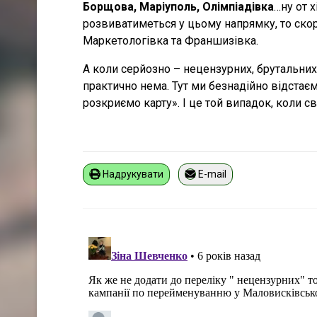
Борщова, Маріуполь, Олімпіадівка
…ну от 
розвиватиметься у цьому напрямку, то ско
Маркетологівка та Франшизівка.
А коли серйозно – нецензурних, брутальних 
практично нема. Тут ми безнадійно відстаєм
розкриємо карту». І це той випадок, коли с
Надрукувати
E-mail