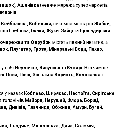
тишок
),
Ашанівка
(невже мережа супермаркетів
ампанія.
, Кейбалівка, Кобеляки
; некомпліментарні
Жабки,
мішні
Гребінка, Їжаки, Жуки, Зайці
та
Бригадирівка.
 Кочережки та Одрубок
містять певний негатив, а
нок, Плугатар, Гроза, Мінеральні Води, Пахар,
 у собі
Неудачне, Висунськ
та
Кумарі
. Ні з чим не
чі Лози, Півні, Загальна Користь, Водокачка і
ся у назвах
Коблево, Ширяєво, Нестоїта, Сирітське
д топонімів
Майори, Нерушай, Флора, Борщі,
а, Дивізія, Плачинда, Обжиле, Амури, Бугай,
нка, Льодяне, Мишоловка, Дача, Соломія,