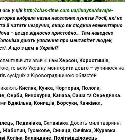
 ось у цій
http://chas-time.com.ua/liudyna/davajte-
вторка вибрала назви населених пунктів Росії, які не
яти й читати незручно, якщо ви людина елементарно
Моча – це ще відносно пристойно… Там наведено
Топоніми дають уявлення про менталітет людей,
ті. А що з цим в Україні?
 спантеличити звичні нам
Херсон, Коростишів,
ртою, то всю Україну моніторити довго – зупинюся на
ів сусідніх з Кіровоградщиною областей.
кликають
Кисляк, Кунка, Чортория, Пологи,
е, Серби, Винокурня, Канава
,
Саша
та
Серединка.
німи
Бджільна, Конищів, Борсуки, Качківка,
илець, Пединівка, Сатанівка
. Досить милі тваринні
а, Жаботин, Гусакове, Синиця, Сичівка, Журавка
.
ві Коліна
,
Баландине, Політвідділовець