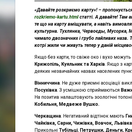
«Давайте розкриємо карту»! – пропонується
rozkriemo-kartu.html
статті. А давайте! Там а
те що на карту вміщувати, а навіть вимовл
культурна. Тухлянка, Червоєды, Мусорка, 
чимало двозначних і грубо лайливих назв. 
котрі жили чи живуть тепер у даній місцевос
Якщо без карти, то свіже око і вухо можуть
Крижопіль, Куяльник та Харків
. Якщо з ка
деяких незвичайних назвах населених пункт
Вінниччина
. Не дуже приємні асоціації ви
Посухівка
. З усмішкою сприймаються
Важн
На позитив налаштовують зоологічні топо
Кобильня, Медвеже Вушко.
Черкащина
. Негативний відтінок мають
Гн
Чайківка, Сарни, Чижівка, Вовчок, Львівк
Прикольні
Тубільці
,
Петрушки, Деньги, Кри