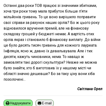
Останні два роки ТОВ працює зі значними збитками,
хоча три роки тому мала прибуток більше п’яти
мільйонів гривень. То це воно вирішило поправити
свої справи за рахунок наших орлів? Бо ж цього року
відновилося вручення премій, але на фінансову
складову грошей у бюджеті немає. А вартість отих
орлів якраз і становило б фінансову виплату. До війни
це було десять тисяч гривень для кожного лауреата.
Інфляція, ясно ж, давно їх девальвувала. Але і тих
десяти, кажуть чиновники, нема. То навіщо ж
замовляти такі дорогі скульптури? Невже не можна
було знайти, хто б виготовив їх у нашому місті чи
області значно дешевше? Бо за таку ціну вони хіба
позолочені…
Світлана Орел
Надрукувати
E-mail