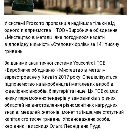
У системі Prozorro пропозиція надійшла тільки від
одного підприємства – ТОВ «Виробниче обʼєднання
«Мистецтво в металі», яке погодилося надати
відповідну кількість «Степових орлів» за 141 тисячу
гривень.
За даними аналітичної системи Youcontrol, ТОВ
«Виробниче обʼєднання «Мистецтво в металі»
зареєстроване у Києві з 2017 року. Спеціалізується
підприємство на виробництві металевих виробів,
ювелірних виробів, біжутерії та інше. Ця ТОВка має
низку переможних тендерів у замовників з різних
областей на виготовлення різноманітних нагрудних
знаків, медалей, жетонів, монет та інше,має статутний
капітал сто тисяч гривень. Уповноважена особа,
керівник і власниця Ольга Леонідівна Руда.