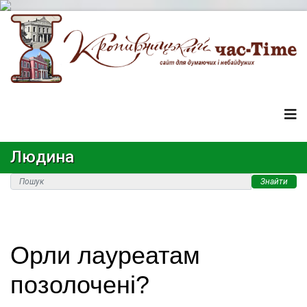
Людина
Знайти
Орли лауреатам
позолочені?