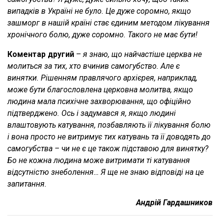
випадків в Україні не було. Це дуже соромно, якщо
зашморг в нашій країні стає єдиним методом лікування
хронічного болю, дуже соромно. Такого не має бути!
Коментар другий
–
я знаю, що найчастіше церква не
молиться за тих, хто вчинив самогубство. Але є
винятки. Рішенням правлячого архієрея, наприклад,
може бути благословлена церковна молитва, якщо
людина мала психічне захворювання, що офіційно
підтверджено. Ось і задумався я, якщо людині
влаштовують катування, позбавляють її лікування болю
і вона просто не витримує тих катувань та її доводять до
самогубства – чи не є це також підставою для винятку?
Бо не кожна людина може витримати ті катування
відсутністю знеболення… Я ще не знаю відповіді на це
запитання.
Андрій Гардашников