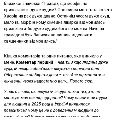
близької знайомої. “Правда, що морфін не
призначають дуже худим? Повісився мого тата колега.
Хворів на рак дуже давно. Останнім часом дуже схуд,
мало їв, морфін йому сімейна лікарка відмовилась
призначати, бо дуже худим його не можна. Наче на
трамадолі був. Записки не лишив, відспівати
священники відмовились.”
Кілька коментарів та одне питання, яке виникло у
мене.
Коментар перший
–
навіть, якщо людина дуже
худа, їй лікарі зобов’язані лікувати хронічний біль.
Обережніше підбирати дози – так. Але відмовляти в
лікуванні через недостатню вагу… Просто сюр.
У нас є лікарі, які лікувати згодні тільки тих, хто як
мінімум має вигляд здорової? Чому єдиним виходом
для людини в 2025 році в Україні виявилося –
повіситись? Чому це не є доведенням людини до
самогубства?
Я дуже, дуже сильно хочу, щоб таких