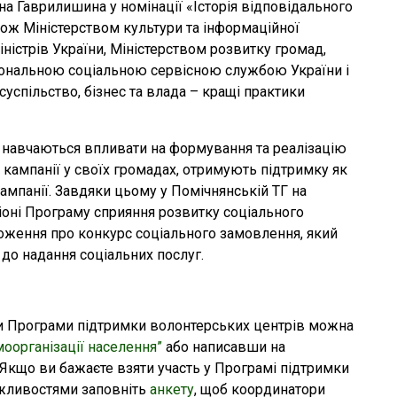
а Гаврилишина у номінації «Історія відповідального
акож Міністерством культури та інформаційної
іністрів України, Міністерством розвитку громад,
ціональною соціальною сервісною службою України і
суспільство, бізнес та влада – кращі практики
ж навчаються впливати на формування та реалізацію
 кампанії у своїх громадах, отримують підтримку як
кампанії. Завдяки цьому у Помічнянській ТГ на
іоні Програму сприяння розвитку соціального
оження про конкурс соціального замовлення, який
 до надання соціальних послуг.
и Програми підтримки волонтерських центрів можна
моорганізації населення”
або написавши на
 Якщо ви бажаєте взяти участь у Програмі підтримки
ожливостями заповніть
анкету
, щоб координатори