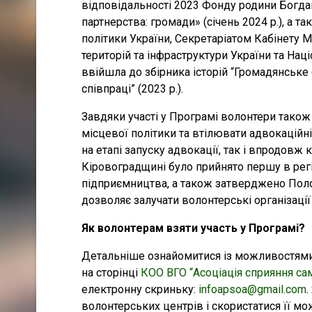
відповідальності 2023 Фонду родини Богдан
партнерства: громади» (січень 2024 р.), а т
політики України, Секретаріатом Кабінету М
територій та інфраструктури України та На
ввійшла до збірника історій “Громадянське 
співпраці” (2023 р.).
Завдяки участі у Програмі волонтери тако
місцевої політики та втілювати адвокаційні
на етапі запуску адвокації, так і впродовж 
Кіровоградщині було прийнято першу в рег
підприємництва, а також затверджено Пол
дозволяє залучати волонтерські організації
Як волонтерам взяти участь у Програмі?
Детальніше ознайомитися із можливостям
на сторінці
КОО ВГО “Асоціація сприяння са
електронну скриньку:
infoapsoa@gmail.com
.
волонтерських центрів і скористатися її м