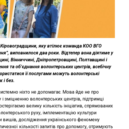
 Кіровоградщини, яку втілює команда КОО ВГО
ння”, виповнилося два роки. Відтепер вона діятиме у
щині, Вінниччині, Дніпропетровщині, Полтавщині і
ня та об’єднання волонтерських центрів, всебічну
користатися її послугами можуть волонтерські
к і без.
системно ніхто не допомагає. Мова йде не про
у і зміцненню волонтерських центрів, підтримці
остерігаємо велику кількість ініціатив, спрямованих
олонтерського руху, імплементацію культури
ми вишів, дослідження українського феномену
личезної кількості запитів про допомогу, отримують