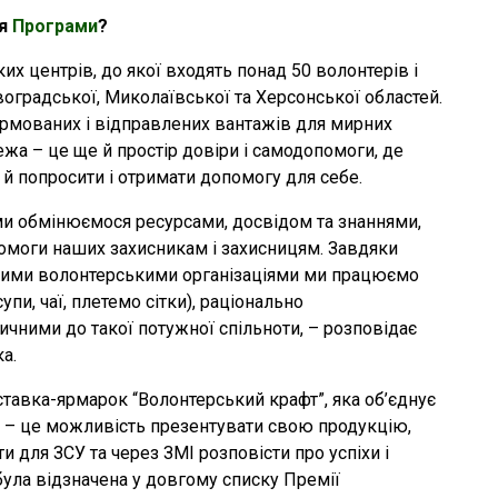
ня
Програми
?
х центрів, до якої входять понад 50 волонтерів і
оградської, Миколаївської та Херсонської областей.
ормованих і відправлених вантажів для мирних
ежа – це ще й простір довіри і самодопомоги, де
 й попросити і отримати допомогу для себе.
и обмінюємося ресурсами, досвідом та знаннями,
моги наших захисникам і захисницям. Завдяки
іншими волонтерськими організаціями ми працюємо
пи, чаї, плетемо сітки), раціонально
чними до такої потужної спільноти, – розповідає
а.
авка-ярмарок “Волонтерський крафт”, яка об’єднує
 – це можливість презентувати свою продукцію,
и для ЗСУ та через ЗМІ розповісти про успіхи і
була відзначена у довгому списку Премії