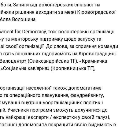
оти. Запити від волонтерських спільнот на
ийняли рішення виходити за межі Кіровоградської
 Алла Волошина.
ment for Democracy, тож волонтерські організації
ну та менторську підтримку щодо запуску та
і своєї організації. До слова, за сприяння команди
 п’ять соціальних підприємств на Кіровоградщині:
«Велоцентр» (Олександрійська ТГ), «Крамничка
 «Соціальна кав’ярня» (Кропивницька ТГ),
організації населення” також допомагатиме
го та операційного планування, фандрейзингу,
рмуванні внутрішньоорганізаційних політик і
цій. Учасники програми зможуть долучитися до
ь найкращі експерти / експертки у своїй галузі,
логічної допомоги та покращити свою видимість в