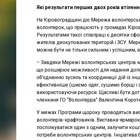
Які результати перших двох років втілен
На Кіровоградщині діє Мережа волонтерськи
волонтерок, що працюють у громадах Кіров
Результатами такої співпраці є десятки сф
жителів деокупованих територій і ЗСУ. Мер
можна бути не тільки сильним і успішним, а
– Завдяки Мережі волонтерських центрів м
що розширює можливості для надання допо
об'єднанню зусиль та координації дій із 
ефективніше (шиємо одяг, сушимо борщі і су
використовуючи ресурси. Щасливі бути доти
членкиня ГО “Волонтерра” Валентина Коротк
У межах Програми щороку проводяться вист
волонтерів-крафтовиків. Виставка-ярмарок
поспілкуватися один з одним, залучити кошт
потреби волонтерських центрів. Ініціатива 