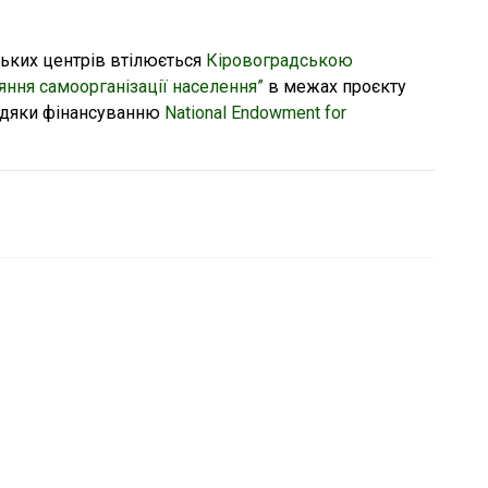
ьких центрів втілюється
Кіровоградською
яння самоорганізації населення”
в межах проєкту
вдяки фінансуванню
National Endowment for