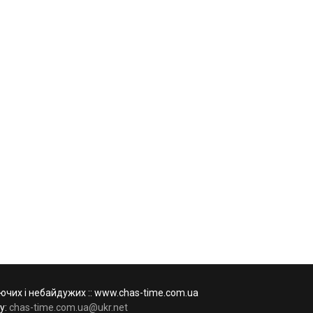
чих і небайдужих :: www.chas-time.com.ua
у:
chas-time.com.ua@ukr.net