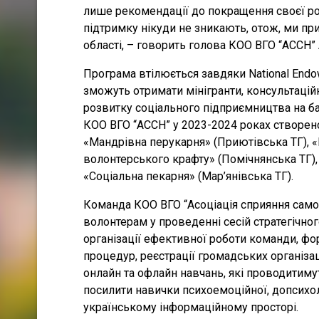
лише рекомендації до покращення своєї роб
підтримку нікуди не зникають, отож, ми пр
області, – говорить голова КОО ВГО “АССН”
Програма втілюється завдяки National Endow
зможуть отримати мінігранти, консультацій
розвитку соціального підприємництва на баз
КОО ВГО “АССН” у 2023-2024 роках створено
«Мандрівна перукарня» (Приютівська ТГ), 
волонтерського крафту» (Помічнянська ТГ),
«Соціальна пекарня» (Мар’янівська ТГ).
Команда КОО ВГО “Асоціація сприяння само
волонтерам у проведенні сесій стратегічно
організації ефективної роботи команди, фо
процедур, реєстрації громадських організа
онлайн та офлайн навчань, які проводитимут
посилити навички психоемоційної, допсихо
українському інформаційному просторі.