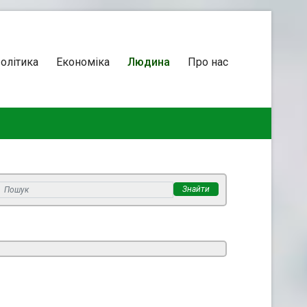
олітика
Економіка
Людина
Про нас
Знайти