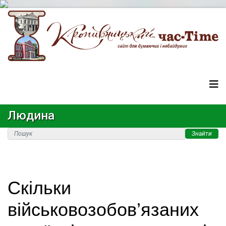
Людина
Знайти
Скільки
військовозобов’язаних