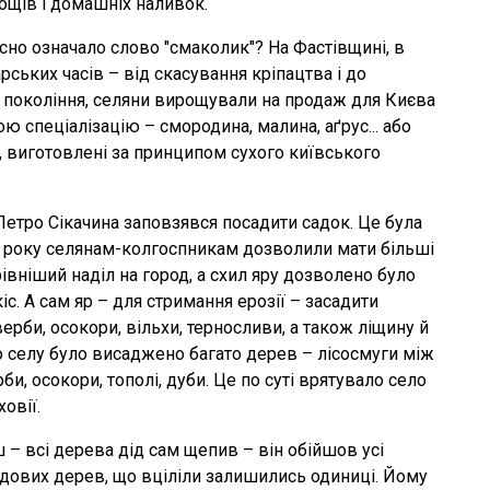
дощів і домашніх наливок.
вісно означало слово "смаколик"? На Фастівщині, в
арських часів – від скасування кріпацтва і до
и покоління, селяни вирощували на продаж для Києва
ю спеціалізацію – смородина, малина, аґрус... або
и, виготовлені за принципом сухого київського
Петро Сікачина заповзявся посадити садок. Це була
 ж року селянам-колгоспникам дозволили мати більші
рівніший наділ на город, а схил яру дозволено було
с. А сам яр – для стримання ерозії – засадити
би, осокори, вільхи, терносливи, а також ліщину й
по селу було висаджено багато дерев – лісосмуги між
би, осокори, тополі, дуби. Це по суті врятувало село
овії.
ш – всі дерева дід сам щепив – він обійшов усі
дових дерев, що вціліли залишились одиниці. Йому