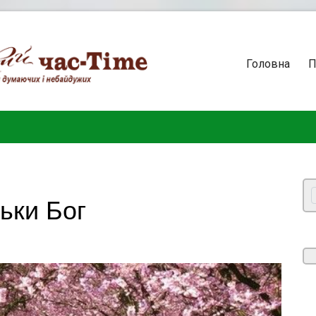
Головна
П
льки Бог