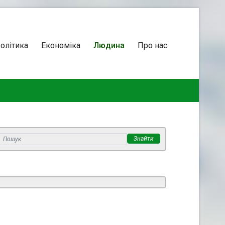
олітика
Економіка
Людина
Про нас
Знайти