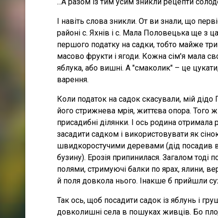
...А разом із тим усим зникли рецепти соло
І навіть слова зникли. От ви знали, що пер
районі с. Яхнів і с. Мала Половецька ще з ц
першого податку на садки, тобто майже тр
масово фрукти і ягоди. Кожна сім'я мала сво
яблука, або вишні. А "смаколик" – це цукат
варення.
Коли податок на садок скасували, мій дідо 
його стрижнева мрія, життєва опора. Того
присадибні ділянки. І ось родина отримала 
засадити садком і використовувати як сінокі
швидкоростучими деревами (дід посадив вер
бузину). Ерозія припинилася. Загалом тоді 
полями, стримуючі балки по ярах, ялини, вер
й поля довкола нього. Інакше б прийшли сух
Так ось, щоб посадити садок із яблунь і гру
довколишні села в пошуках живців. Бо пло