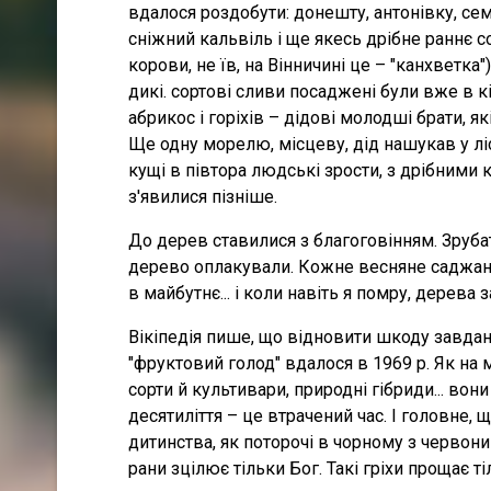
вдалося роздобути: донешту, антонівку, се
сніжний кальвіль і ще якесь дрібне раннє со
корови, не їв, на Вінничині це – "канхветка"
дикі. сортові сливи посаджені були вже в 
абрикос і горіхів – дідові молодші брати, як
Ще одну морелю, місцеву, дід нашукав у лі
кущі в півтора людські зрости, з дрібними
з'явилися пізніше.
До дерев ставилися з благоговінням. Зруб
дерево оплакували. Кожне весняне саджання 
в майбутнє... і коли навіть я помру, дерева 
Вікіпедія пише, що відновити шкоду завда
"фруктовий голод" вдалося в 1969 р. Як на 
сорти й культивари, природні гібриди... вони
десятиліття – це втрачений час. І головне, 
дитинства, як поторочі в чорному з червон
рани зцілює тільки Бог. Такі гріхи прощає т