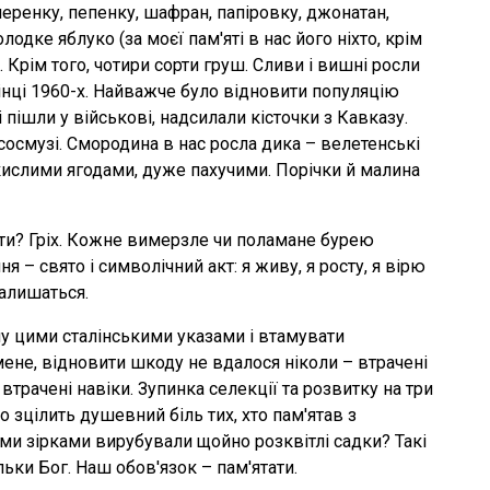
меренку, пепенку, шафран, папіровку, джонатан,
лодке яблуко (за моєї пам'яті в нас його ніхто, крім
). Крім того, чотири сорти груш. Сливи і вишні росли
кінці 1960-х. Найважче було відновити популяцію
і пішли у військові, надсилали кісточки з Кавказу.
сосмузі. Смородина в нас росла дика – велетенські
 кислими ягодами, дуже пахучими. Порічки й малина
ати? Гріх. Кожне вимерзле чи поламане бурею
– свято і символічний акт: я живу, я росту, я вірю
залишаться.
ну цими сталінськими указами і втамувати
мене, відновити шкоду не вдалося ніколи – втрачені
 втрачені навіки. Зупинка селекції та розвитку на три
що зцілить душевний біль тих, хто пам'ятав з
ими зірками вирубували щойно розквітлі садки? Такі
ільки Бог. Наш обов'язок – пам'ятати.