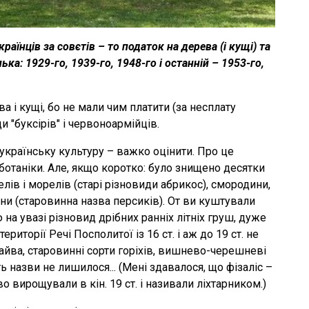
аїнців за совєтів – то податок на дерева (і кущі) та
ка: 1929-го, 1939-го, 1948-го і останній – 1953-го,
 і кущі, бо не мали чим платити (за несплату
и "буксірів" і червоноармійців.
 українську культуру – важко оцінити. Про це
 ботаніки. Але, якщо коротко: було знищено десятки
лів і морелів (старі різновиди абрикос), смородини,
ни (старовинна назва персиків). От ви куштували
ю на увазі різновид дрібних ранніх літніх груш, дуже
риторії Речі Посполитої із 16 ст. і аж до 19 ст. не
айва, старовинні сорти горіхів, вишнево-черешневі
ь назви не лишилося... (Мені здавалося, що фізаліс –
о вирощували в кін. 19 ст. і називали ліхтарником.)