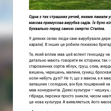
Одна з тих страшних речей, якими ламали укр
масова примусова вирубка садів. Їх було кіль
буквально перед самою смертю Сталіна.
У деяких селах люди самі вирубували дерева
карали). В інших це робили показово бригад
Те, який вплив мав цей аспект геноциду на
детально мають говорити як історики, так і
старовинних сортів яблук, груш, слив, жерде
вишень, черешень, малини, суниці, броскви
коли-небуть дулі? Не ті, що з маком, а я ма
запашних і солодких, він був поширений на те
мав конкурентів. Деякі культури – чишкун, 
гібриди, персики просто зникли, часом навіт
це нова культура. А виявляється, його масов