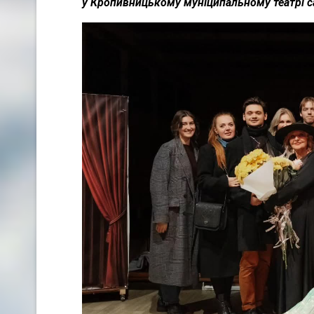
у Кропивницькому муніципальному театрі с