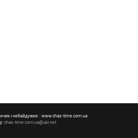
чих і небайдужих :: www.chas-time.com.ua
у:
chas-time.com.ua@ukr.net