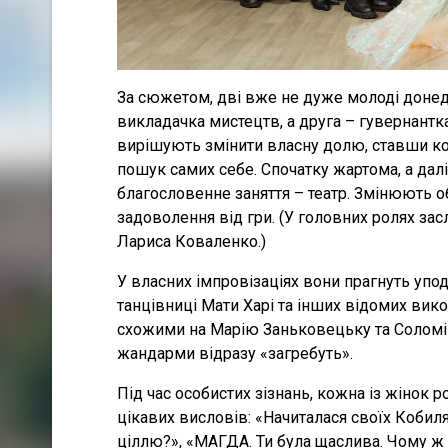
За сюжетом, дві вже не дуже молоді донед
викладачка мистецтв, а друга – гувернантка
вирішують змінити власну долю, ставши ко
пошук самих себе. Спочатку жартома, а дал
благословенне заняття – театр. Змінюють 
задоволення від гри. (У головних ролях зас
Лариса Коваленко.)
У власних імпровізаціях вони прагнуть упод
танцівниці Мати Харі та інших відомих вик
схожими на Марію Заньковецьку та Соломію
жандарми відразу «загребуть».
Під час особистих зізнань, кожна із жінок 
цікавих висловів: «Начиталася своїх Кобиля
ціллю?», «МАГДА. Ти була щаслива. Чому ж 