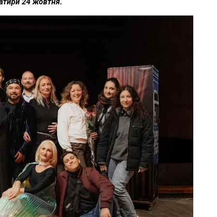
атири 24 жовтня.