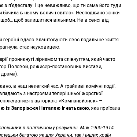
ає з п’єдесталу. І це неважливо, що ти сама його туди
 бачила в ньому велич і світло». Несподівано жінки
 щоб... щоб залишитися вільними. Не в сенсі від
ій героїні вдало влаштовують своє подальше життя:
 прагнула, стає науковицею.
рії проникнуті ліризмом та співчуттям, який часто
 Ігор Полєвой, режисер-постановник вистави,
 драма).
авно, в наш нелегкий час. А грайливі комічні події,
співпадають з настроями теперішньої жорсткої
поспілкуватися з авторкою «Компаньйонок» –
ю із Запоріжжя Наталею Ігнатьєвою
, яка приїхала
спокійний в політичному розумінні. Між 1900-1914
тецьки багатою як для України, так і інших країн