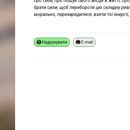
про себе, про пошук свого місця в житті, пр
брати сили, щоб перебороти цю складну реал
морально, перезарядитися, взяти тої енергії,
Надрукувати
E-mail