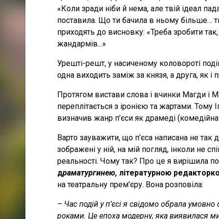
«Коли зради ніби й нема, але твій ідеал пад
поставила. Що ти бачила в ньому більше… ти
приходять до висновку: «Треба зробити так,
жандармів...»
Урешті-решт, у насиченому коловороті под
одна виходить заміж за князя, а друга, як і
Протягом вистави слова і вчинки Магди і Ма
переплітається з іронією та жартами. Тому
визначив жанр п’єси як драмеді (комедійна
Варто зауважити, що п’єса написана не так д
зображені у ній, на мій погляд, інколи не 
реальності. Чому так? Про це я вирішила 
д
раматургинею,
літературною редакторко
на театральну прем’єру. Вона розповіла:
– Час подій у
п’єсі я свідомо обрала умовно 
роками. Це епоха модерну, яка виявилася мис