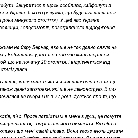
 побути. Зануритися в щось особливе, кайфонути в
е в Україні. Я чітко розумію, що будь-яка подія не є
 роки минулого століття). У цей час Україна
олюцій, Голодоморів, розстріляного відродження...
ожими на Сару Бернар, яка ще не так давно сяяла на
ьгу Кобилянську, котрі на той час живі-здорові й
й, що на початку 20 століття, і відрізняється від
стилізувала.
у вірші, коли мені хочеться висловитися про те, що
 також деякі заготовки, які ще не демонструю. В цих
почалася не вчора і не в 22 році. Йдеться про те, що
стів, п’єс. Проте патріотизм в мене в душі, це почуття
прищеплювати, і від когось його вимагати. Він або є,
ажливо і що мені самій цікаво. Вони заохочують думати