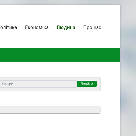
олітика
Економіка
Людина
Про нас
Знайти