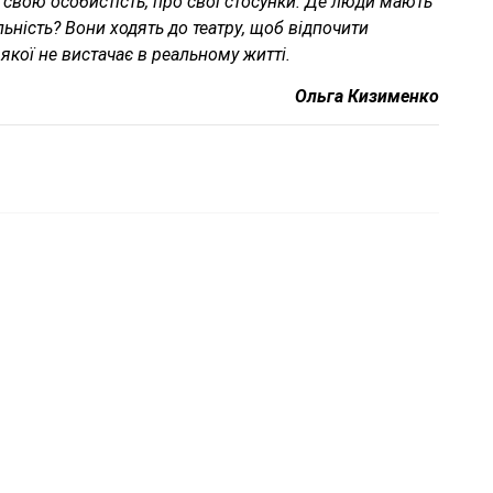
о свою особистість, про свої стосунки. Де люди мають
ьність? Вони ходять до театру, щоб відпочити
 якої не вистачає в реальному житті.
Ольга Кизименко