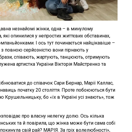
авна незнайомі жінки, одна – в минулому
, які опинилися у непростих життєвих обставинах,
мпаньйонками. І ось тут починається найцікавіше –
і з повною серйозністю вони пірнають у
образи, співають, жартують, танцюють, отримують
лужена артистка України Вікторія Майстренко та
ібнюватися до співачок Сари Бернар, Марії Каллас,
онавиць початку 20 століття. Проте побоюються бути
 Крушельницьку, бо «їх в Україні усі знають», тож
розповідає про власну нелегку долю. Ось кілька
нських та й повірила, що жінка може бути сама собі
покинула свій рай? МАРІЯ. За гріх волелюбності»,