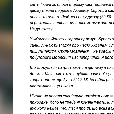
світу. І мені хотілося в цьому часі трошечки
цьому вимірі не десь в Америці, Європі, а сам
поза політикою. Люблю епоху джазу (20-30-ті
переживала періоди визвольних змагань, рев
Не до джазу.
У «Компаньйонках» героїні прагнуть бути сх
сцені. Лунають згадки про Лесю Українку, Ол
пишуть тексти. Стиль мовлення – не зовсім то
побутового мовлення нас теперішніх. Я його 
Що стосується патріотизму, на цю тему я пиш
болить. Маю вже п’ять опублікованих п’єс, а
творах про те, що було 2017-18, бо війна роз
нас хвилює і що цікаво.
Ніколи не писала спеціально патріотичних тек
природне. Його не треба ні контентувати, ні 
або його немає. Мої п’єси про те, що всім в