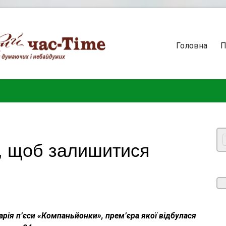
Головна
П
к, щоб залишитися
Марія п’єси «Компаньйонки», прем’єра якої відбулася