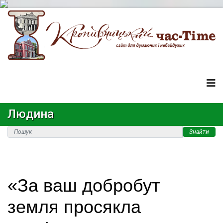
Людина
Знайти
«За ваш добробут
земля просякла