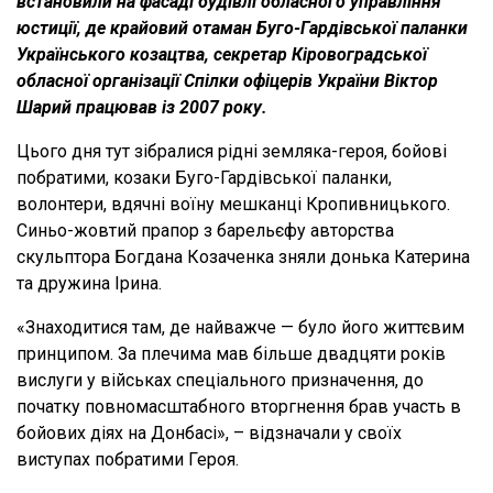
встановили на фасаді будівлі обласного управління
юстиції, де крайовий отаман Буго-Гардівської паланки
Українського козацтва, секретар Кіровоградської
обласної організації Спілки офіцерів України Віктор
Шарий працював із 2007 року.
Цього дня тут зібралися рідні земляка-героя, бойові
побратими, козаки Буго-Гардівської паланки,
волонтери, вдячні воїну мешканці Кропивницького.
Синьо-жовтий прапор з барельєфу авторства
скульптора Богдана Козаченка зняли донька Катерина
та дружина Ірина.
«Знаходитися там, де найважче — було його життєвим
принципом. За плечима мав більше двадцяти років
вислуги у військах спеціального призначення, до
початку повномасштабного вторгнення брав участь в
бойових діях на Донбасі», – відзначали у своїх
виступах побратими Героя.