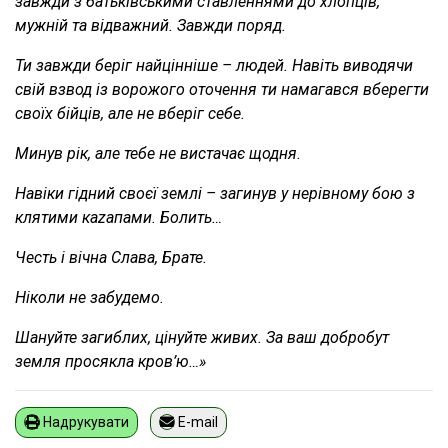
завжди з батьківськими ставленнями до хлопців,
мужній та відважний. Завжди поряд.
Ти завжди беріг найцінніше – людей. Навіть виводячи
свій взвод із ворожого оточення ти намагався вберегти
своїх бійців, але не вберіг себе.
Минув рік, але тебе не вистачає щодня.
Навіки гідний своєї землі – загинув у нерівному бою з
клятими каzапами. Болить…
Честь і вічна Слава, Брате.
Ніколи не забудемо.
Шануйте загиблих, цінуйте живих. За ваш добробут
земля просякла кров’ю…»
Надрукувати
E-mail