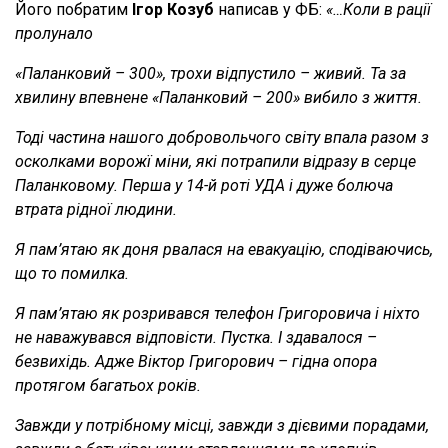
Його побратим
Ігор Козуб
написав у ФБ:
«…Коли в рації
пролунало
«Паланковий – 300», трохи відпустило – живий. Та за
хвилину впевнене «Паланковий – 200» вибило з життя.
Тоді частина нашого добровольчого світу впала разом з
осколками ворожї міни, які потрапили відразу в серце
Паланковому. Перша у 14-й роті УДА і дуже болюча
втрата рідної людини.
Я пам’ятаю як доня рвалася на евакуацію, сподіваючись,
що то помилка.
Я пам’ятаю як розривався телефон Григоровича і ніхто
не наважувався відповісти. Пустка. І здавалося –
безвихідь. Адже Віктор Григорович – гідна опора
протягом багатьох років.
Завжди у потрібному місці, завжди з дієвими порадами,