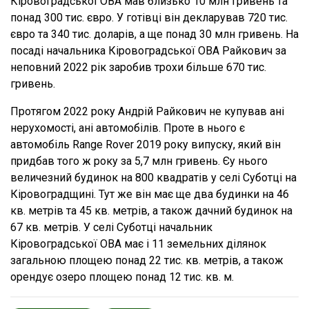
Кіровоградської ОВА мав близько 10 млн гривень та
понад 300 тис. євро. У готівці він декларував 720 тис.
євро та 340 тис. доларів, а ще понад 30 млн гривень. На
посаді начальника Кіровоградської ОВА Райкович за
неповний 2022 рік заробив трохи більше 670 тис.
гривень.
Протягом 2022 року Андрій Райкович не купував ані
нерухомості, ані автомобілів. Проте в нього є
автомобіль Range Rover 2019 року випуску, який він
придбав того ж року за 5,7 млн гривень. Єу нього
величезний будинок на 800 квадратів у селі Суботці на
Кіровоградщині. Тут же він має ще два будинки на 46
кв. метрів та 45 кв. метрів, а також дачний будинок на
67 кв. метрів. У селі Суботці начальник
Кіровоградської ОВА має і 11 земельних ділянок
загальною площею понад 22 тис. кв. метрів, а також
орендує озеро площею понад 12 тис. кв. м.