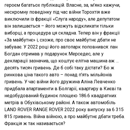
героєм багатьох публікацій. Власне, за, м’яко кажучи,
нескромну поведінку під час війни Торохтія вже
виключили із фракції «Слуга народу», але депутатом
він залишається – його можуть відкликати тільки
виборці, а процедура ця складна. Тепер він у фракції
«За майбутнє» і, схоже, про своє майбутнє дбати не
забуває. У 2022 році його автопарк поповнився: пан
Богдан отримав у подарунок Мерседес, але у
декларації зазначив, що коштує елітна машина аж …
десять тисяч гривень. Де б собі таку дістати? Бо ж
ринкова ціна такого авто – понад п’ять мільйонів
гривень. У час війни його дружина Аліна Левченко
придбала апартаменти в Болгарії, квартиру в Києві та
недобудований будинок площею 186.6 квадратних
метрів в Обухівському районі. А також автомобіль
LAND ROVER RANGE ROVER 2022 року випуску за 6 315
815 гривень. Війна війною, а про майбутнє дбати треба.
Фракція ж так називається?