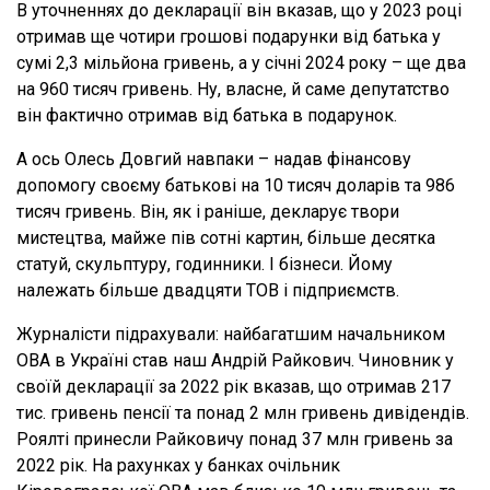
В уточненнях до декларації він вказав, що у 2023 році
отримав ще чотири грошові подарунки від батька у
сумі 2,3 мільйона гривень, а у січні 2024 року – ще два
на 960 тисяч гривень. Ну, власне, й саме депутатство
він фактично отримав від батька в подарунок.
А ось Олесь Довгий навпаки – надав фінансову
допомогу своєму батькові на 10 тисяч доларів та 986
тисяч гривень. Він, як і раніше, декларує твори
мистецтва, майже пів сотні картин, більше десятка
статуй, скульптуру, годинники. І бізнеси. Йому
належать більше двадцяти ТОВ і підприємств.
Журналісти підрахували: найбагатшим начальником
ОВА в Україні став наш Андрій Райкович. Чиновник у
своїй декларації за 2022 рік вказав, що отримав 217
тис. гривень пенсії та понад 2 млн гривень дивідендів.
Роялті принесли Райковичу понад 37 млн гривень за
2022 рік. На рахунках у банках очільник