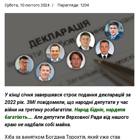
Субота, 10 лютого 2024
Перегляди: 1204
У кінці січня завершився строк подання декларацій за
2022 рік. ЗМІ повідомили, що народні депутати у час
війни на третину розбагатіли.
Народ бідніє, нардепи
багатіють…
. Але депутати Верховної Ради від нашого
краю не надбали собі майна.
Хіба за винятком Богдана Торохтія, який уже став