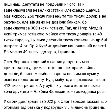
Інші наші депутати не придбали нічого. Та й
задекларували невеликі статки: Олександр Дануца
має якихось 250 тисяч гривень та три тисячі доларів на
рахунках, але він явно не довіряє банкам, бо
задекларував 300 тисяч готівки. Так, як і Ігор Мурдій,
який тримає готівкою майже сто тисяч доларів та 48
тисяч євро, ну, і кілька десятків тисяч гривень на дрібні
витрати. А от Юрій Кузбит довіряє національній валюті.
Бо має по 49 тисяч і доларів, і гривень.
Олег Воронько єдиний з наших депутатів має
криптовалюту, тримає готівкою півтора мільйона
доларів, більше мільйона євро та ще чималі суми у
різнгих валютах світу. Ну, і, мабуть, для різноманітності
412 тисяч гривень. А у рублях у нього коштів немає,
хоча дружина – Альбіна Феліксівна – громадянка росії.
У своїй декларації за 2022 рік Олег Тарасов вказав, що
отримав від батька у подарунок 8,5 мільйона гривень.