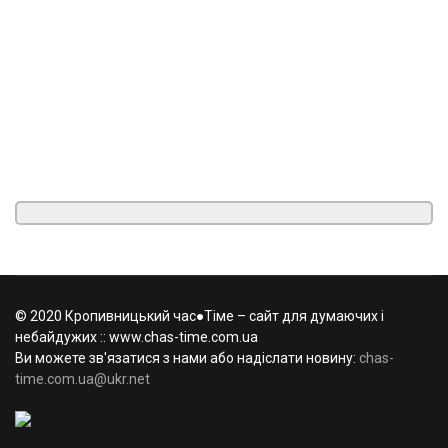
© 2020 Кропивницький час●Тіме – сайт для думаючих і
небайдужих :: www.chas-time.com.ua
Ви можете зв'язатися з нами або надіслати новину:
chas-
time.com.ua@ukr.net