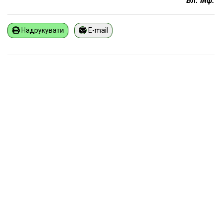
Вл. інф.
Надрукувати
E-mail