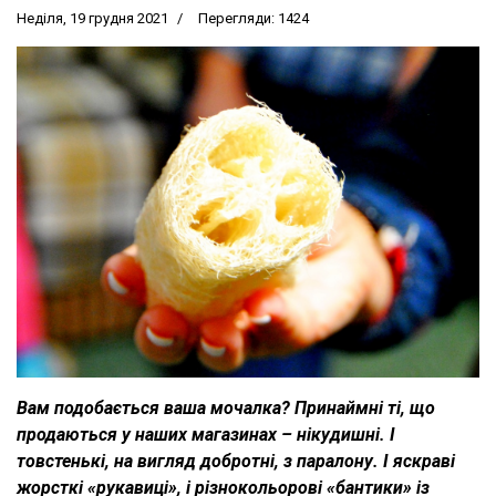
Неділя, 19 грудня 2021
Перегляди: 1424
Вам подобається ваша мочалка? Принаймні ті, що
продаються у наших магазинах – нікудишні. І
товстенькі, на вигляд добротні, з паралону. І яскраві
жорсткі «рукавиці», і різнокольорові «бантики» із