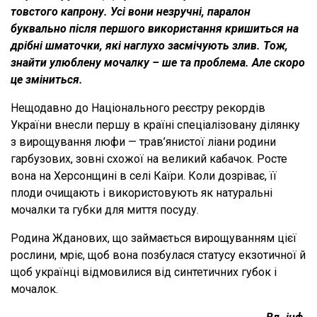
товстого капрону. Усі вони незручні, паралон
буквально після першого використання кришиться на
дрібні шматочки, які наглухо засмічують злив. Тож,
знайти улюблену мочалку – ше та проблема. Але скоро
це зміниться.
Нещодавно до Національного реєстру рекордів
України внесли першу в країні спеціалізовану ділянку
з вирощування люфи — трав’янистої ліани родини
гарбузових, зовні схожої на великий кабачок. Росте
вона на Херсонщині в селі Каїри. Коли дозріває, її
плоди очищають і використовують як натуральні
мочалки та губки для миття посуду.
Родина Жданових, що займається вирощуванням цієї
рослини, мріє, щоб вона позбулася статусу екзотичної й
щоб українці відмовилися від синтетичних губок і
мочалок.