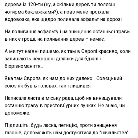
дерева із 120-ти (ну, а скільки дерев ти поллєш
чотирма баклажками?), а повз мене проїхала
водовозка, яка щедро поливала асфальт на дорозі.
На поливання асфальту і на знищення останньої трави
в них є гроші, на поливання дерев – немає.
А ми тут наївні пишемо, як там в Європі красиво, коли
залишають некошені ділянки для бджіл і
біорізноманіття...
Яка там Європа, як нам до них далеко... Совєцький
союз як був в головах, так і лишився.
Написала листа в міську рада, щоб не винищували
останню траву в пристовбурних лунках. Не знаю, чи
допоможе.
Підпишіть, будь ласка, петицію, проти знищення
газонів, допоможіть нам достукатися до "начальства":