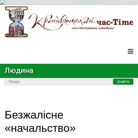
Людина
Знайти
Безжалісне
«начальство»