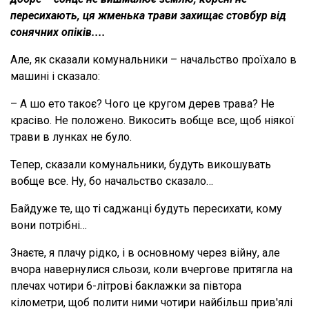
пересихають, ця жменька трави захищає стовбур від
сонячних опіків....
Але, як сказали комунальники – начальство проїхало в
машині і сказало:
– А шо ето такоє? Чого це кругом дерев трава? Не
красіво. Не положено. Викосить вобще все, щоб ніякої
трави в лунках не було.
Тепер, сказали комунальники, будуть викошувать
вобще все. Ну, бо начальство сказало…
Байдуже те, що ті саджанці будуть пересихати, кому
вони потрібні…
Знаєте, я плачу рідко, і в основному через війну, але
вчора навернулися сльози, коли вчергове притягла на
плечах чотири 6-літрові баклажки за півтора
кілометри, щоб полити ними чотири найбільш прив'ялі