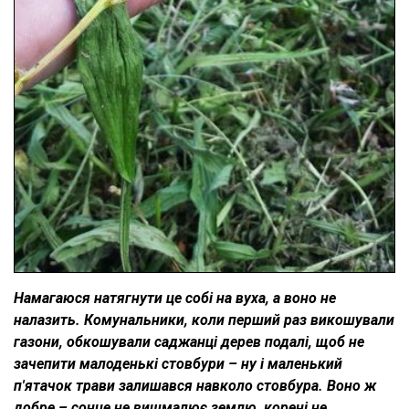
Намагаюся натягнути це собі на вуха, а воно не
налазить. Комунальники, коли перший раз викошували
газони, обкошували саджанці дерев подалі, щоб не
зачепити малоденькі стовбури – ну і маленький
п'ятачок трави залишався навколо стовбура. Воно ж
добре – сонце не вишмалює землю, корені не