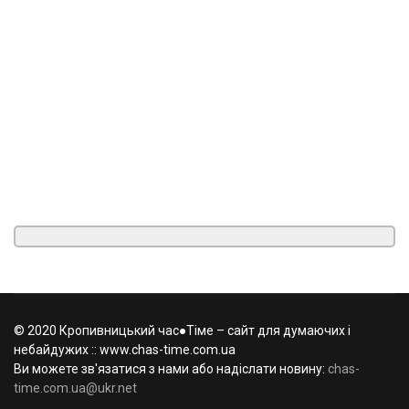
© 2020 Кропивницький час●Тіме – сайт для думаючих і
небайдужих :: www.chas-time.com.ua
Ви можете зв'язатися з нами або надіслати новину:
chas-
time.com.ua@ukr.net