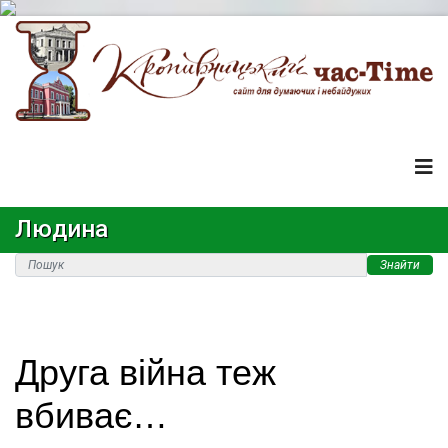
Людина
Знайти
Друга війна теж
вбиває…