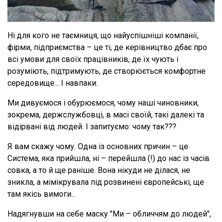
Ні для кого не таємниця, що найуспішніші компанії,
фірми, підприємства – це ті, де керівництво дбає про
всі умови для своїх працівників, де їх чують і
розуміють, підтримують, де створюється комфортне
середовище... І навпаки.
Ми дивуємося і обурюємося, чому наші чиновники,
зокрема, держслужбовці, в масі своїй, такі далекі та
відірвані від людей. І запитуємо: чому так???
Я вам скажу чому. Одна із основних причин – це
Система, яка прийшла, ні – перейшла (!) до нас із часів
совка, а то й ще раніше. Вона нікуди не ділася, не
зникла, а мімікрувала під розвинені європейські, ще
там якісь вимоги...
Надягнувши на себе маску "Ми – обличчям до людей",