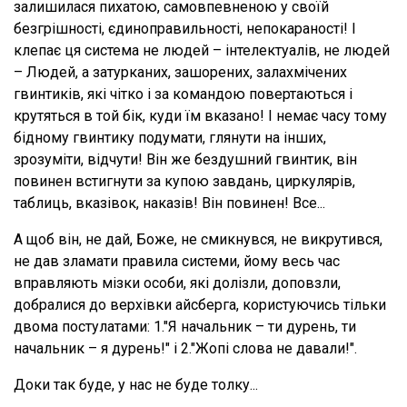
залишилася пихатою, самовпевненою у своїй
безгрішності, єдиноправильності, непокараності! І
клепає ця система не людей – інтелектуалів, не людей
– Людей, а затурканих, зашорених, залахмічених
гвинтиків, які чітко і за командою повертаються і
крутяться в той бік, куди їм вказано! І немає часу тому
бідному гвинтику подумати, глянути на інших,
зрозуміти, відчути! Він же бездушний гвинтик, він
повинен встигнути за купою завдань, циркулярів,
таблиць, вказівок, наказів! Він повинен! Все...
А щоб він, не дай, Боже, не смикнувся, не викрутився,
не дав зламати правила системи, йому весь час
вправляють мізки особи, які долізли, доповзли,
добралися до верхівки айсберга, користуючись тільки
двома постулатами: 1."Я начальник – ти дурень, ти
начальник – я дурень!" і 2."Жопі слова не давали!".
Доки так буде, у нас не буде толку...