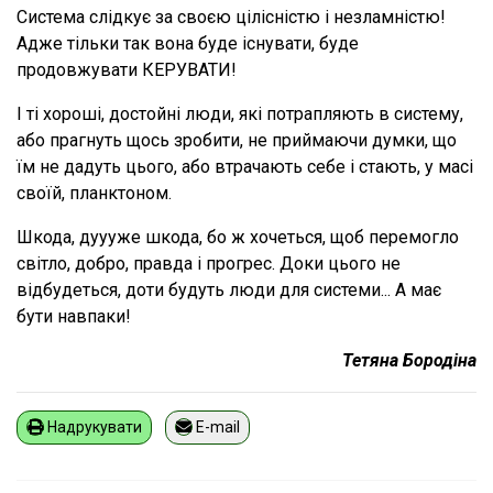
Система слідкує за своєю цілісністю і незламністю!
Адже тільки так вона буде існувати, буде
продовжувати КЕРУВАТИ!
І ті хороші, достойні люди, які потрапляють в систему,
або прагнуть щось зробити, не приймаючи думки, що
їм не дадуть цього, або втрачають себе і стають, у масі
своїй, планктоном.
Шкода, дуууже шкода, бо ж хочеться, щоб перемогло
світло, добро, правда і прогрес. Доки цього не
відбудеться, доти будуть люди для системи... А має
бути навпаки!
Тетяна Бородіна
Надрукувати
E-mail