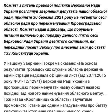
Комітет з питань правової політики Верховної Ради
України розглянув звернення депутатів нашої обласної
ради, прийняте 30 березня 2021 року на четвертій сесії
обласної ради про перейменування Кіровоградської
області. Комітет надав відповідь, що порушене
питання включено до порядку денного п’ятої сесії
Верховної Ради України дев’ятого скликання, як
перехідний прєект Закону про внесення змін до статті
133 Конституції України.
У нашому Зверненні зокрема сказано: «На основі
результатів громадських слухань обласна державна
адміністрація надіслала офіційний лист (від 20.11.2015
року №01-12/129/1) Верховній Раді України з
пропозицією перейменувати назву області назвою
похідної від нового найменування обласного центру. …
Тож назва «Кропивницька область» звучатиме
промовисто і стане ще одним нагадуванням про багату
культурну та історичну спадщину нашого краю».