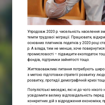
Упродовж 2020 р. чисельність населення зме
темпи трудової міграції. Працювати, відкрив
основних платників податків у 2020 році ст
р. А влада, тим не менше, хоче повернутис
промисловості – підвищити екоподаток тощо
фондів, підтримки зайнятості тощо.
Життєвоважливі питання потребують широко
з метою підготовки стратегії розвитку люд
розвитку, протидії демографічній кризі тощ
Популістські меседжі, які ні до чого нікого
усвідомити велику відповідальність перед 
конкретних дій з відродження економіки, пр