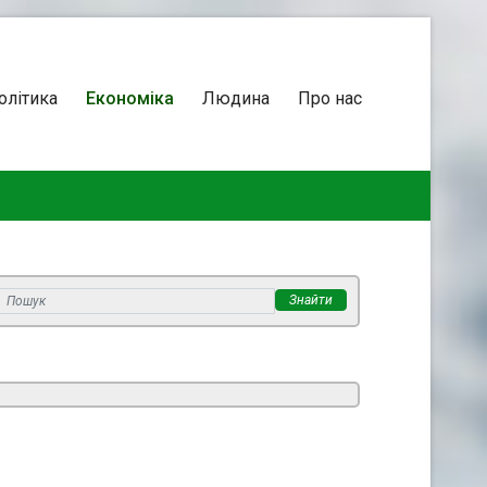
олітика
Економіка
Людина
Про нас
Знайти