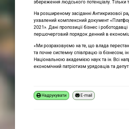
збереження людського потенціалу. Тільки т
На розширеному засіданні Антикризової рад
ухвалений комплексний документ «Платфор
2021». Дані пропозиції бізнес і роботодавц
першочерговий порядок денний в економіц
«Ми розраховуємо на те, що влада перестане
та почне системну співпрацю із бізнесом, 
Національною академією наук та ін. Всі нап
економічний патріотизм урядовців та депута
Надрукувати
E-mail