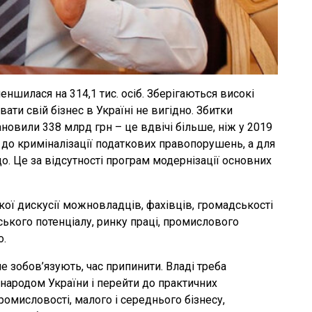
ншилася на 314,1 тис. осіб. Зберігаються високі
ати свій бізнес в Україні не вигідно. Збитки
ановили 338 млрд грн – це вдвічі більше, ніж у 2019
я до криміналізації податкових правопорушень, а для
. Це за відсутності програм модернізації основних
ї дискусії можновладців, фахівців, громадськості
ського потенціалу, ринку праці, промислового
о.
 не зобов’язують, час припинити. Владі треба
народом України і перейти до практичних
омисловості, малого і середнього бізнесу,