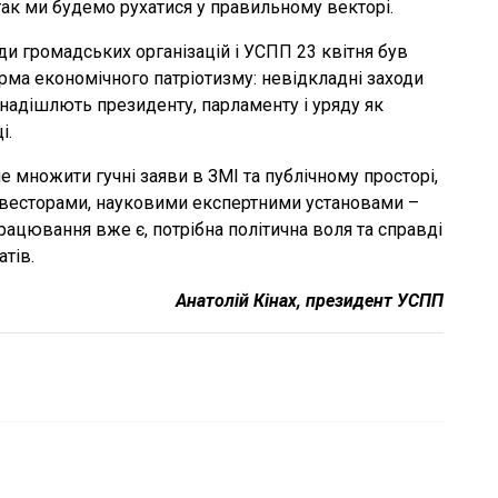
ак ми будемо рухатися у правильному векторі.
и громадських організацій і УСПП 23 квітня був
ма економічного патріотизму: невідкладні заходи
і надішлють президенту, парламенту і уряду як
і.
 множити гучні заяви в ЗМІ та публічному просторі,
інвесторами, науковими експертними установами –
рацювання вже є, потрібна політична воля та справді
тів.
Анатолій Кінах, президент УСПП