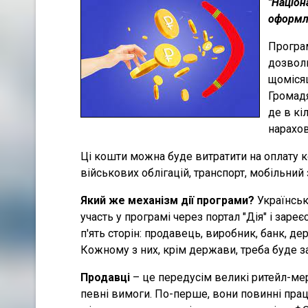
"Націон
оформлю
Програм
дозволи
щомісяц
Громадя
де в кі
нарахо
Ці кошти можна буде витратити на оплату к
військових облігацій, транспорт, мобільний з
Який же механізм дії програми?
Українськ
участь у програмі через портал "Дія" і заре
п'ять сторін: продавець, виробник, банк, де
Кожному з них, крім держави, треба буде з
Продавці
– це передусім великі ритейл-мер
певні вимоги. По-перше, вони повинні пра