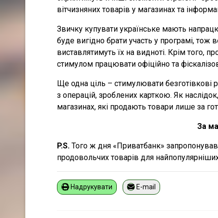
вітчизняних товарів у магазинах та інформа
Звичку купувати українське мають напрацю
буде вигідно брати участь у програмі, тож 
виставлятимуть їх на видноті. Крім того, 
стимулом працювати офіційно та фіскалізов
Ще одна ціль – стимулювати безготівкові 
з операцій, зроблених карткою. Як наслідо
магазинах, які продають товари лише за гот
За ма
P
.
S
.
Того ж дня «Приватбанк» запропонував
продовольчих товарів для найпопулярніших
Надрукувати
E-mail