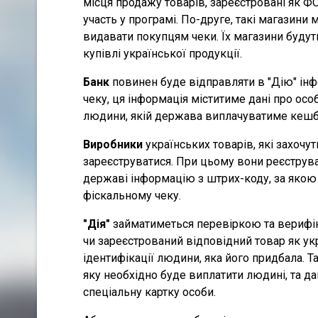
місця продажу товарів, зареєстровані як ФО
участь у програмі. По-друге, такі магазини
видавати покупцям чеки. Їх магазини буду
купівлі української продукції.
Банк
повинен буде відправляти в "Дію" інфо
чеку, ця інформація міститиме дані про особ
людини, якій держава виплачуватиме кешбе
Виробники
українських товарів, які захочут
зареєструватися. При цьому вони реєструва
державі інформацію з штрих-коду, за яко
фіскальному чеку.
"Дія"
займатиметься перевіркою та верифіка
чи зареєстрований відповідний товар як ук
ідентифікації людини, яка його придбала.
яку необхідно буде виплатити людині, та д
спеціальну картку особи.