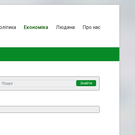
олітика
Економіка
Людина
Про нас
Знайти