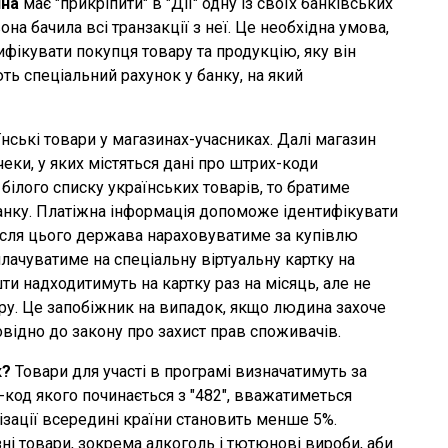
на
має "прикріпити" в "Дії" одну із своїх банківських
она бачила всі транзакції з неї. Це необхідна умова,
фікувати покупця товару та продукцію, яку він
ь спеціальний рахунок у банку, на який
нські товари у магазинах-учасниках. Далі магазин
еки, у яких містяться дані про штрих-коди
 білого списку українських товарів, то братиме
анку. Платіжна інформація допоможе ідентифікувати
Після цього держава нараховуватиме за купівлю
лачуватиме на спеціальну віртуальну картку на
ти надходитимуть на картку раз на місяць, але не
вару. Це запобіжник на випадок, якщо людина захоче
відно до закону про захист прав споживачів.
к?
Товари для участі в програмі визначатимуть за
-код якого починається з "482", вважатиметься
ізації всередині країни становить менше 5%.
і товари, зокрема алкоголь і тютюнові вироби, аби