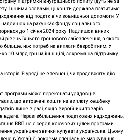
рограму підтримки внутрішнього попиту ідуть не за
ету. Іншими словами, ці кошти держава платитиме
адходження від податків чи зовнішньої допомоги. У
 надлишок на рахунках Фонду соціального
творився до 1 січня 2024 року. Надлишок виник
й рівень їхнього грошового забезпечення, з якого
о більше, ніж потреб на виплати безробітним. У
о 10 млрд грн на інші цілі, зокрема на підтримку
історія. В уряді не впевнені, чи продовжать дію
ат програми може переконати урядовців
хували, що витрачені кошти на виплату кешбеку
атків лише в разі, якщо виробники товарів
вдвічі. Наразі збільшення податкових надходжень,
стання ВВП не є серед ключових цілей програми
ення українцям звички купувати українське. Цьому
блено в Україні", зокрема спеціальне маркування