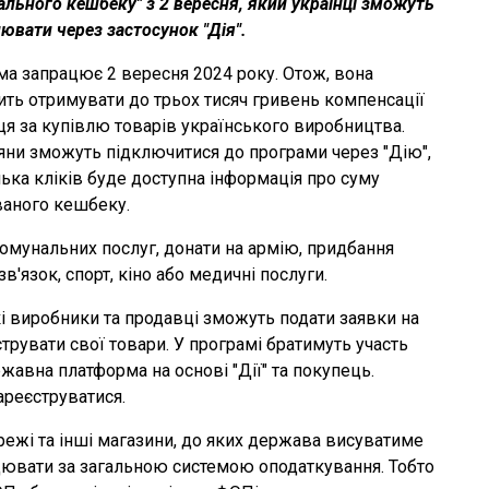
ального кешбеку" з 2 вересня, який українці зможуть
вати через застосунок "Дія".
а запрацює 2 вересня 2024 року. Отож, вона
ть отримувати до трьох тисяч гривень компенсації
я за купівлю товарів українського виробництва.
ни зможуть підключитися до програми через "Дію",
лька кліків буде доступна інформація про суму
ваного кешбеку.
омунальних послуг, донати на армію, придбання
в'язок, спорт, кіно або медичні послуги.
і виробники та продавці зможуть подати заявки на
єструвати свої товари. У програмі братимуть участь
ржавна платформа на основі "Дії" та покупець.
ареєструватися.
ежі та інші магазини, до яких держава висуватиме
цювати за загальною системою оподаткування. Тобто