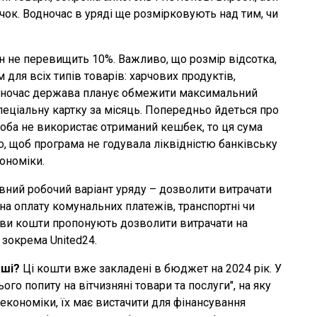
чок. Водночас в уряді ще розмірковують над тим, чи
н не перевищить 10%. Важливо, що розмір відсотка,
для всіх типів товарів: харчових продуктів,
 Водночас держава планує обмежити максимальний
еціальну картку за місяць. Попередньо йдеться про
особа не використає отриманий кешбек, то ця сума
о, щоб програма не годувала ліквідністю банківську
ономіки.
ний робочий варіант уряду – дозволити витрачати
на оплату комунальних платежів, транспортні чи
ави кошти пропонують дозволити витрачати на
 зокрема United24.
оші?
Ці кошти вже закладені в бюджет на 2024 рік. У
го попиту на вітчизняні товари та послуги", на яку
економіки, їх має вистачити для фінансування