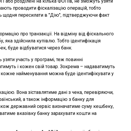
П або розділені на кілька ФОПів, не зможуть узяти
 мають проводити фіскалізацію операцій, тобто
ть щодня пересилати в "Дію", підтверджуючи факт
рмацію про транзакції. На відміну від фіскального
у, яка здійснила купівлю. Тобто ідентифікація
к, буде відбуватися через банк.
ь узяти участь у програмі, теж повинні
тимуть і кожен свій товар. Зокрема – надаватимуть
ю кожне найменування можна буде ідентифікувати у
цією. Вона зіставлятиме дані з чека, перевіряючи,
раїнський, а також інформацію з банку для
 Також державний сервіс визначатиме суму кешбеку,
аватиме вказівку банку зарахувати кошти на