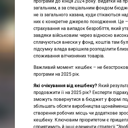
програми до кінця 2024 року. Видатки на п
загальним, а за спеціальним фондом бюдж
не із загального казана, куди стікаються н
них є конкретне джерело походження. Це –
страхування на випадок безробіття, який у
завдяки військовим: через відносно високи
сплачуються внески у фонд, коштів там бул
підсумку влада вирішила розподілити близьк
споживання вітчизняних товарів.
Важливий момент: кешбек – не безстрокова 
програми на 2025 рік.
Які очікування від кешбеку?
Який результ
продовжити її на 2025 рік? Експерти підра
зможуть повернутися в бюджет у формі под
збільшать обсяги виробництва щонайменше 
створення робочих місць чи додаткове зро
кешбеку. Ключовим пріоритетом є прищепл
сприятимуть й інші елементи стратегії "Зро