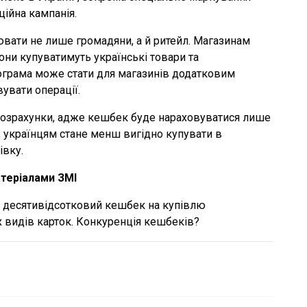
ційна кампанія.
вати не лише громадяни, а й ритейл. Магазинам
вони купуватимуть українські товари та
програма може стати для магазинів додатковим
увати операції.
розрахунки, адже кешбек буде нараховуватися лише
к, українцям стане менш вигідно купувати в
івку.
теріалами ЗМІ
 десятивідсотковий кешбек на купівлю
 видів карток. Конкуренція кешбеків?