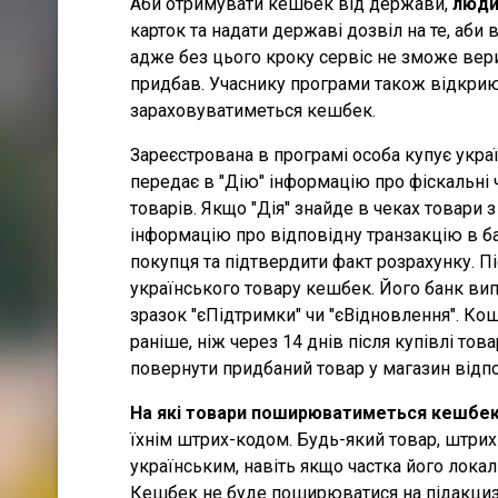
Аби отримувати кешбек від держави,
люди
карток та надати державі дозвіл на те, аби в
адже без цього кроку сервіс не зможе вери
придбав. Учаснику програми також відкриют
зараховуватиметься кешбек.
Зареєстрована в програмі особа купує украї
передає в "Дію" інформацію про фіскальні ч
товарів. Якщо "Дія" знайде в чеках товари з
інформацію про відповідну транзакцію в б
покупця та підтвердити факт розрахунку. 
українського товару кешбек. Його банк вип
зразок "єПідтримки" чи "єВідновлення". Кош
раніше, ніж через 14 днів після купівлі то
повернути придбаний товар у магазин відпо
На які товари поширюватиметься кешбе
їхнім штрих-кодом. Будь-який товар, штрих
українським, навіть якщо частка його локал
Кешбек не буде поширюватися на підакцизн