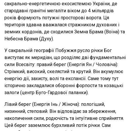
сакрально-енергетичною екосистемою України, де
стародавні гранітні мегаліти віком до 4 мільярдів
років формують потужні просторові ворота. Ця
територія здавна вважалася стражником духовних і
земних кордонів, де сходилися Земна Брама (Воїна) та
Небесна Брама (Духу).
У сакральній географії Побужжя русло річки Бог
виступає як меридіан, що розділяє дві фундаментальні
сили Всесвіту: правий берег (Енергія Ян / Чоловіча):
Стрімкий, високий, скелястий та крутий. Він акумулює
енергію дії, захисту, волі та експансії. Саме тому тут
історично закладалися оборонні форпости та козацькі
залоги (центр Буго-Гардової паланки).
Лівий берег (Енергія Інь / Жіноча): пологіший,
низинний, степовий. Він відповідає за збереження,
накопичення сили, родючість та інтуїтивне сприйняття.
Цей берег заземлює бурхливий потік річки. Сам