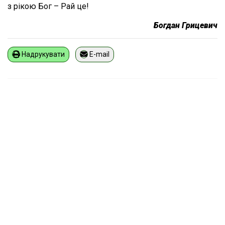
з рікою Бог – Рай це!
Богдан Грицевич
Надрукувати
E-mail