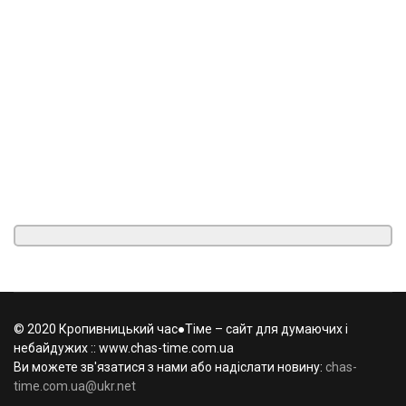
© 2020 Кропивницький час●Тіме – сайт для думаючих і
небайдужих :: www.chas-time.com.ua
Ви можете зв'язатися з нами або надіслати новину:
chas-
time.com.ua@ukr.net