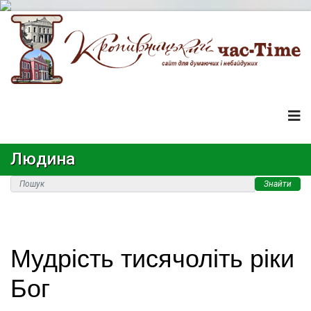
Людина
Знайти
Мудрість тисячоліть ріки
Бог