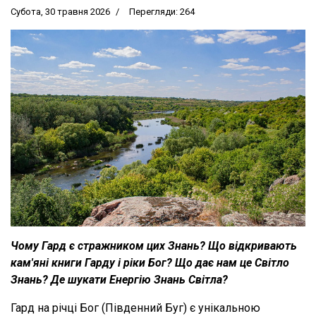
Субота, 30 травня 2026
Перегляди: 264
Чому Гард є стражником цих Знань? Що відкривають
кам'яні книги Гарду і ріки Бог? Що дає нам це Світло
Знань? Де шукати Енергію Знань Світла?
Гард на річці Бог (Південний Буг) є унікальною