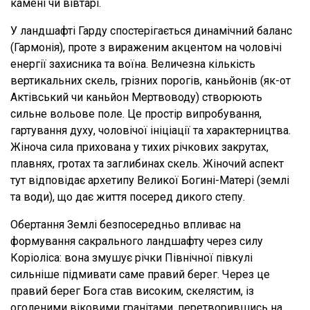
камені чи вівтарі.
У ландшафті Гарду спостерігається динамічний баланс
(Гармонія), проте з вираженим акцентом на чоловічі
енергії захисника та воїна. Величезна кількість
вертикальних скель, грізних порогів, каньйонів (як-от
Актівський чи каньйон Мертвоводу) створюють
сильне вольове поле. Це простір випробування,
гартування духу, чоловічої ініціації та характерництва.
Жіноча сила прихована у тихих річкових закрутах,
плавнях, гротах та заглибинах скель. Жіночий аспект
тут відповідає архетипу Великої Богині-Матері (землі
та води), що дає життя посеред дикого степу.
Обертання Землі безпосередньо впливає на
формування сакрального ландшафту через силу
Коріоліса: вона змушує річки Північної півкулі
сильніше підмивати саме правий берег. Через це
правий берег Бога став високим, скелястим, із
оголеними віковими гранітами, перетворившись на