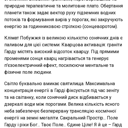
природне терапевтичне та молитовне плато. Обертання
планети також задає вектор руху підземних водних
потоків та формування вирів у порогах, які закручують
енергію за годинниковою стрілкою (сонцеворотом).
Клімат Побужжя із великою кількістю сонячних днів є
паливом для цієї системи: Кварцова активація: граніти
Гарду містять високий відсоток кварцу. Під прямими
променями сонця кварц нагрівається та генерує
п'єзоелектричний ефект, посилюючи ментальне та
фізичне поле людини.
Світло буквально вмикає святилища. Максимальна
концентрація енергії в Гарді фіксується під час зеніту
та на світанку, коли сонячний диск відбивається у
дзеркалі води між порогами. Велика кількість ясного
неба забезпечує безперервну трансляцію космічної
енергії на земні мегаліти. Сакральний Простір... Поле
Гарду і ріки Бог... Твоє Поле... Єдине Ціле! Я й це – Гард