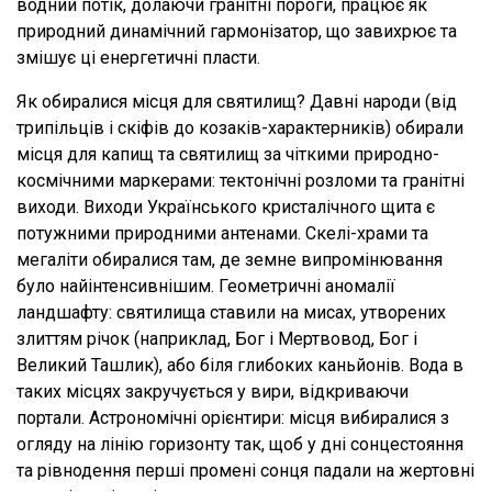
водний потік, долаючи гранітні пороги, працює як
природний динамічний гармонізатор, що завихрює та
змішує ці енергетичні пласти.
Як обиралися місця для святилищ? Давні народи (від
трипільців і скіфів до козаків-характерників) обирали
місця для капищ та святилищ за чіткими природно-
космічними маркерами: тектонічні розломи та гранітні
виходи. Виходи Українського кристалічного щита є
потужними природними антенами. Скелі-храми та
мегаліти обиралися там, де земне випромінювання
було найінтенсивнішим. Геометричні аномалії
ландшафту: святилища ставили на мисах, утворених
злиттям річок (наприклад, Бог і Мертвовод, Бог і
Великий Ташлик), або біля глибоких каньйонів. Вода в
таких місцях закручується у вири, відкриваючи
портали. Астрономічні орієнтири: місця вибиралися з
огляду на лінію горизонту так, щоб у дні сонцестояння
та рівнодення перші промені сонця падали на жертовні