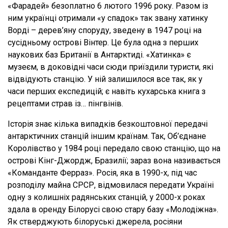
«Фарадей» безоплатно 6 лютого 1996 року. Разом із
ним українці отримали «у спадок» так звану хатинку
Ворді – дерев’яну споруду, зведену в 1947 році на
сусідньому острові Вінтер. Це була одна з перших
наукових баз Британії в Антарктиді. «Хатинка» є
музеєм, в доковідні часи сюди приїздили туристи, які
відвідують станцію. У ній залишилося все так, як у
часи перших експедицій; є навіть кухарська книга з
рецептами страв із… пінгвінів.
Історія знає кілька випадків безкоштовної передачі
антарктичних станцій іншим країнам. Так, Об’єднане
Королівство у 1984 році передало свою станцію, що на
острові Кінг-Джордж, Бразилії; зараз вона називається
«Команданте Ферраз». Росія, яка в 1990-х, під час
розподілу майна СРСР, відмовилася передати Україні
одну з колишніх радянських станцій, у 2000-х роках
здала в оренду Білорусі свою стару базу «Молодіжна».
Як стверджують білоруські джерела, росіяни