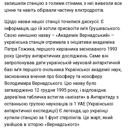
залишили станцію з голими стінами, з неї вивезли все
цінне та навіть обірвали частину елктродротів.
Щодо назви нашої станції точилися дискусії. Є
інформація, що їй хотіли присвоїти ім’я Грушевського.
Свою нинішню назву – «Академік Вернадський» –
українська станція отримала з ініціативи академіка
Петра Гожика, першого керівника заснованого 1993
року Центру антарктичних досліджень. Саме він
запропонував дати українській науковій антарктичній
базі ім’я першого очільника Української академії наук,
засновника вчення про біосферу та ноосферу
Володимира Вернадського. Цю назву було
затверджено 12 грудня 1995 року, і відповідна
дерев’яна табличка встигла «виїхати» в Антарктиду з
останньою групою науковців із 1 УАЕ (Української
антарктичної експедиції) Є легенда, що українці
купили станцію за 1 фунт стерлінгів. Це жарт, який
увійшов в історію «Вернадського».