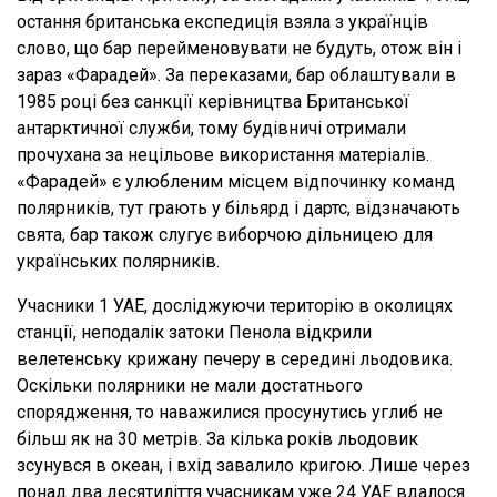
остання британська експедиція взяла з українців
слово, що бар перейменовувати не будуть, отож він і
зараз «Фарадей». За переказами, бар облаштували в
1985 році без санкції керівництва Британської
антарктичної служби, тому будівничі отримали
прочухана за нецільове використання матеріалів.
«Фарадей» є улюбленим місцем відпочинку команд
полярників, тут грають у більярд і дартс, відзначають
свята, бар також слугує виборчою дільницею для
українських полярників.
Учасники 1 УАЕ, досліджуючи територію в околицях
станції, неподалік затоки Пенола відкрили
велетенську крижану печеру в середині льодовика.
Оскільки полярники не мали достатнього
спорядження, то наважилися просунутись углиб не
більш як на 30 метрів. За кілька років льодовик
зсунувся в океан, і вхід завалило кригою. Лише через
понад два десятиліття учасникам уже 24 УАЕ вдалося