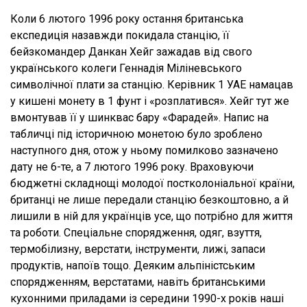
Коли 6 лютого 1996 року остання британська
експедиція назавжди покидала станцію, її
бейзкомандер Данкан Хейг зажадав від свого
українського колеги Геннадія Міліневського
символічної плати за станцію. Керівник 1 УАЕ намацав
у кишені монету в 1 фунт і «розплатився». Хейг тут же
вмонтував її у шинквас бару «Фарадей». Напис на
табличці під історичною монетою було зроблено
наступного дня, отож у ньому помилково зазначено
дату не 6-те, а 7 лютого 1996 року. Враховуючи
бюджетні складнощі молодої постколоніальної країни,
британці не лише передали станцію безкоштовно, а й
лишили в ній для українців усе, що потрібно для життя
та роботи. Спеціальне спорядження, одяг, взуття,
термобілизну, верстати, інструменти, лижі, запаси
продуктів, напоїв тощо. Деяким альпіністським
спорядженням, верстатами, навіть британськими
кухонними приладами із середини 1990-х років наші