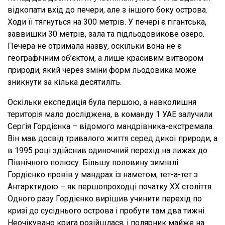
відкопати вхід до печери, але з іншого боку острова.
Ходи її тягнуться на 300 метрів. У печері є гігантська,
заввишки 30 метрів, зала та підльодовикове озеро.
Печера не отримала назву, оскільки вона не є
географічним об’єктом, а лише красивим витвором
природи, який через зміни форм льодовика може
зникнути за кілька десятиліть.
Оскільки експедиція була першою, а навколишня
територія мало досліджена, в команду 1 УАЕ залучили
Сергія Гордієнка – відомого мандрівника-екстремала.
Він мав досвід тривалого життя серед дикої природи, а
в 1995 році здійснив одиночний перехід на лижах до
Північного полюсу. Більшу половину зимівлі
Гордієнко провів у мандрах із наметом, тет-а-тет з
Антарктидою – як першопроходці початку ХХ століття.
Одного разу Гордієнко вирішив учинити перехід по
кризі до сусіднього острова і пробути там два тижні.
Неочікувано крига розійшлася, і полярник майже на