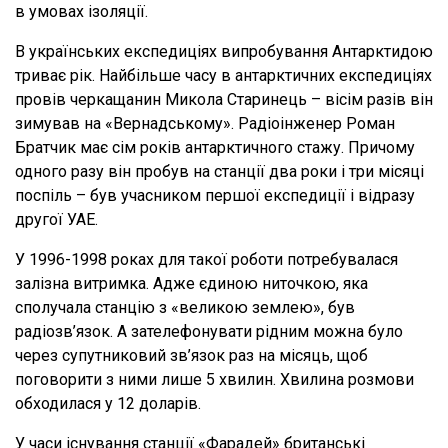
в умовах ізоляції.
В українських експедиціях випробування Антарктидою
триває рік. Найбільше часу в антарктичних експедиціях
провів черкащанин Микола Старинець – вісім разів він
зимував на «Вернадському». Радіоінженер Роман
Братчик має сім років антарктичного стажу. Причому
одного разу він пробув на станції два роки і три місяці
поспіль – був учасником першої експедиції і відразу
другої УАЕ.
У 1996-1998 роках для такої роботи потребувалася
залізна витримка. Адже єдиною ниточкою, яка
сполучала станцію з «великою землею», був
радіозв’язок. А зателефонувати рідним можна було
через супутниковий зв’язок раз на місяць, щоб
поговорити з ними лише 5 хвилин. Хвилина розмови
обходилася у 12 доларів.
У часи існування станції «Фарадей» британські