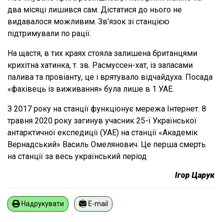
два місяці лишився сам. Дістатися до нього не
видавалося можливим. Зв’язок зі станцією
підтримували по рації.
На щастя, в тих краях стояла залишена британцями
крихітна хатинка, т. зв. Расмуссен-хат, із запасами
палива та провіанту, це і врятувало відчайдуха. Посада
«фахівець із виживання» була лише в 1 УАЕ.
З 2017 року на станції функціонує мережа Інтернет. 8
травня 2020 року загинув учасник 25-ї Української
антарктичної експедиції (УАЕ) на станції «Академік
Вернадський» Василь Омелянович. Це перша смерть
на станції за весь український період
Ігор Царук
Надрукувати
E-mail