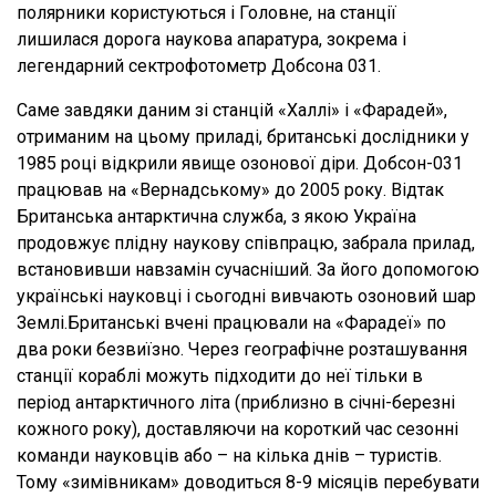
полярники користуються і Головне, на станції
лишилася дорога наукова апаратура, зокрема і
легендарний сектрофотометр Добсона 031.
Саме завдяки даним зі станцій «Халлі» і «Фарадей»,
отриманим на цьому приладі, британські дослідники у
1985 році відкрили явище озонової діри. Добсон-031
працював на «Вернадському» до 2005 року. Відтак
Британська антарктична служба, з якою Україна
продовжує плідну наукову співпрацю, забрала прилад,
встановивши навзамін сучасніший. За його допомогою
українські науковці і сьогодні вивчають озоновий шар
Землі.Британські вчені працювали на «Фарадеї» по
два роки безвиїзно. Через географічне розташування
станції кораблі можуть підходити до неї тільки в
період антарктичного літа (приблизно в січні-березні
кожного року), доставляючи на короткий час сезонні
команди науковців або – на кілька днів – туристів.
Тому «зимівникам» доводиться 8-9 місяців перебувати