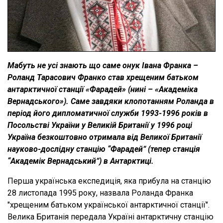
Мабуть не усі знають що саме онук Івана Франка –
Роланд Тарасович Франко став хрещеним батьком
антарктичної станції «Фарадей» (нині – «Академіка
Вернадського»). Саме завдяки клопотанням Роланда в
період його дипломатичної служби 1993-1996 років в
Посольстві України у Великій Британії у 1996 році
Україна безкоштовно отримала від Великої Британії
науково-дослідну станцію “Фарадей” (тепер станція
“Академік Вернадський”) в Антарктиці.
Перша українська експедиція, яка прибула на станцію
28 листопада 1995 року, назвала Роланда Франка
"хрещеним батьком української антарктичної станції".
Велика Британія передала Україні антарктичну станцію