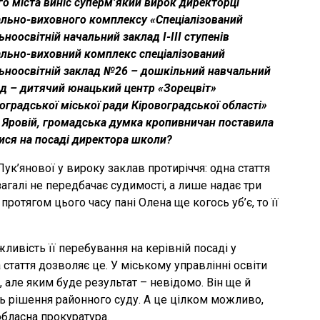
о міста виніс суперм’який вирок директорці
льно-виховного комплексу «Спеціалізований
ьноосвітній начальний заклад І-ІІІ ступенів
льно-виховний комплекс спеціалізований
ьноосвітній заклад №26 – дошкільний навчальний
д – дитячий юнацький центр «Зорецвіт»
оградської міської ради Кіровоградської області»
 Яровій, громадська думка кропивничан поставила
ися на посаді директора школи?
 Лук’янової у вироку заклав протиріччя: одна стаття
агалі не передбачає судимості, а лише надає три
ротягом цього часу пані Олена ще когось уб’є, то її
ивість її перебування на керівній посаді у
стаття дозволяє це. У міському управлінні освіти
але яким буде результат – невідомо. Він ще й
ь рішення районного суду. А це цілком можливо,
обласна прокуратура.