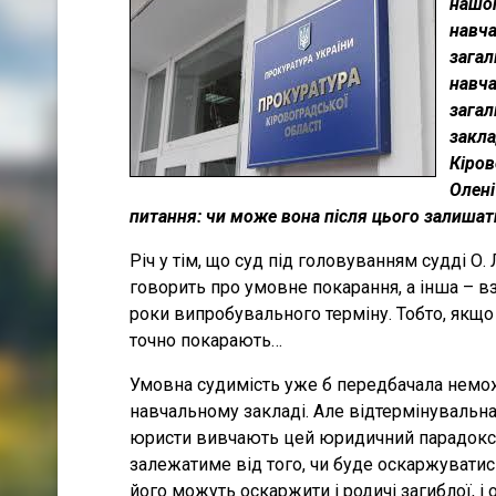
нашог
навча
загал
навча
загал
закла
Кіров
Олені
питання: чи може вона після цього залишат
Річ у тім, що суд під головуванням судді О.
говорить про умовне покарання, а інша – вз
роки випробувального терміну. Тобто, якщо п
точно покарають…
Умовна судимість уже б передбачала неможл
навчальному закладі. Але відтермінувальна 
юристи вивчають цей юридичний парадокс, 
залежатиме від того, чи буде оскаржуватис
його можуть оскаржити і родичі загиблої, і 