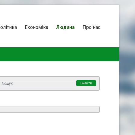
олітика
Економіка
Людина
Про нас
Знайти