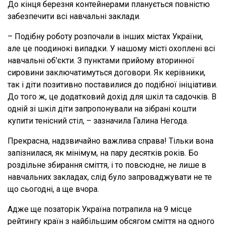
До кінця березня контейнерами планується повністю
забезпечити всі навчальні заклади.
– Подібну роботу розпочали в інших містах України,
але це поодинокі випадки. У нашому місті охоплені всі
навчальні об'єкти. З пунктами прийому вторинної
сировини заключатимуться договори. Як керівники,
так і діти позитивно поставилися до подібної ініціативи.
До того ж, це додатковий дохід для шкіл та садочків. В
одній зі шкіл діти запропонували на зібрані кошти
купити тенісний стіл, – зазначила Галина Негода.
Прекрасна, надзвичайно важлива справа! Тільки вона
запізнилася, як мінімум, на пару десятків років. Бо
роздільне збирання сміття, і то повсюдне, не лише в
навчальних закладах, слід було запроваджувати не те
що сьогодні, а ще вчора.
Адже ще позаторік Україна потрапила на 9 місце
рейтингу країн з найбільшим обсягом сміття на одного