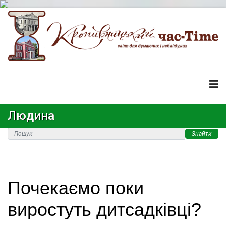
Людина
Знайти
Почекаємо поки
виростуть дитсадківці?