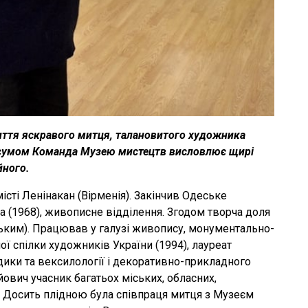
иття яскравого митця, талановитого художника
м сумом Команда Музею мистецтв висловлює щирі
йного.
сті Ленінакан (Вірменія). Закінчив Одеське
 (1968), живописне відділення. Згодом творча доля
ьким). Працював у галузі живопису, монументально-
ї спілки художників України (1994), лауреат
льдики та вексилології і декоративно-прикладного
йович учасник багатьох міських, обласних,
. Досить плідною була співпраця митця з Музеєм