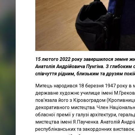
15 лютого 2022 року завершилося земне ж
Анатолія Андрійовича Пунгіна. З глибоки
співчуття рідним, близьким та друзям покі
Митець народився 18 березня 1947 року в мі
державне художнє училище імені М.Грекова
пов’язала його з Кіровоградом (Кропивниц
декоративного мистецтва. Член Національно
обласної премії у галузі архітектури, гера
мистецтва імені Я.Паученка. Анатолій Андрі
республіканських та закордонних виставок