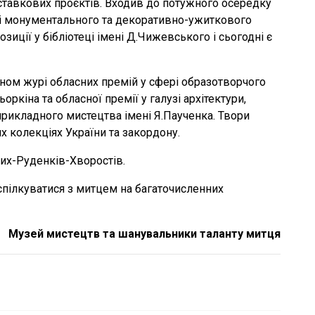
ставкових проєктів. Входив до потужного осередку
узі монументального та декоративно-ужиткового
зиції у бібліотеці імені Д.Чижевського і сьогодні є
ном журі обласних премій у сфері образотворчого
ркіна та обласної премії у галузі архітектури,
прикладного мистецтва імені Я.Паученка. Твори
х колекціях України та закордону.
них-Руденків-Хворостів.
спілкуватися з митцем на багаточисленних
Музей мистецтв та шанувальники таланту митця