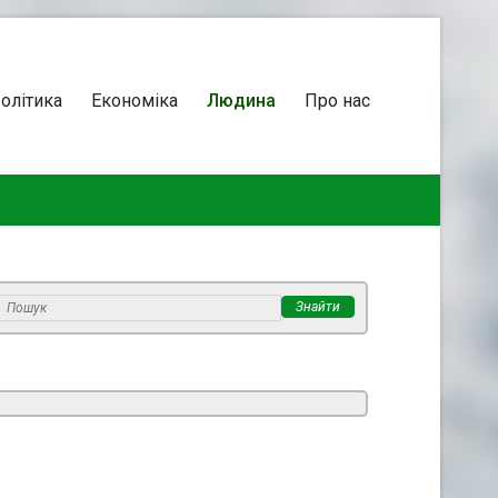
олітика
Економіка
Людина
Про нас
Знайти