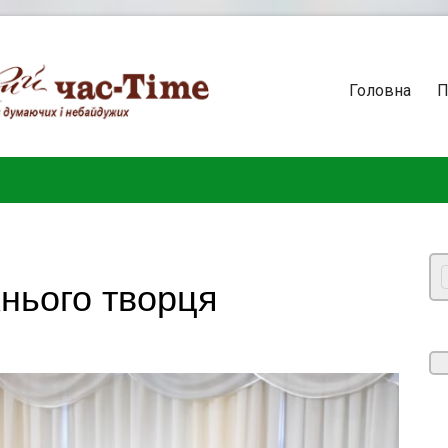
Головна
П
їхнього творця