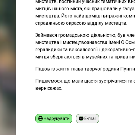
мистецтв, постійний учасник тематичних ви
митців нашого міста, які працювали у гал
мистецтва. Його найвідоміші вітражні компо
справжньою окрасою відділу мистецтв.
Займався громадською діяльністю, був чле
мистецтва і мистецтвознавства імені О.Осмьо
геральдики та вексилології і декоративно-
митця зберігаються в музейних та приватни
Пішов із життя глава творчої родини Пунгі
Пишаємося, що мали щастя зустрічатися та 
вернісажах.
Надрукувати
E-mail